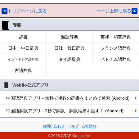
トップページに戻る
ページ上部に戻る
辞書
辞書
類語辞典
英和・和英辞典
日中・中日辞典
日韓・韓日辞典
フランス語辞典
タイ語辞典
ベトナム語辞典
インドネシア語辞典
古語辞典
Weblio公式アプリ
中国語辞典アプリ - 無料で複数の辞書をまとめて検索 (Android)
中国語翻訳アプリ - 2秒で翻訳、翻訳結果を話す！ (Android)
お問い合わせ
ヘルプ
会社情報
©2026 GRAS Group, Inc.