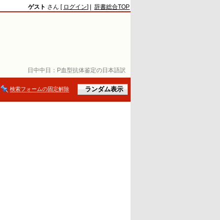
ゲスト
さん [
ログイン
] |
辞書総合TOP
日中中日：
P血型抗体鉴定の日本語訳
検索フォームの固定解除