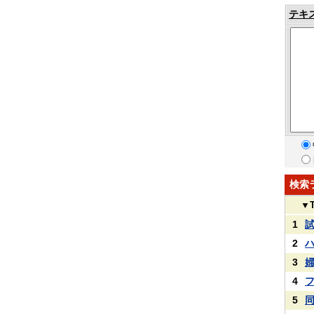
テキ
検索
▼
1
2
3
4
5