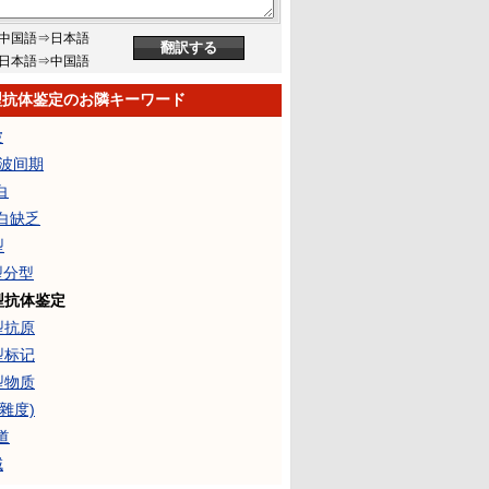
中国語⇒日本語
日本語⇒中国語
型抗体鉴定のお隣キーワード
波
δ波间期
白
蛋白缺乏
型
型分型
型抗体鉴定
型抗原
型标记
型物质
複雜度)
道
域