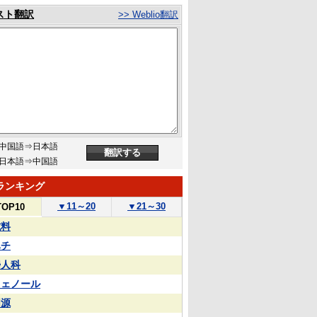
スト翻訳
>> Weblio翻訳
中国語⇒日本語
日本語⇒中国語
ランキング
▼
11～20
▼
21～30
TOP10
試料
ハチ
婦人科
フェノール
同源