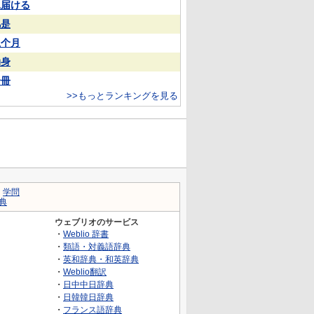
見届ける
凡是
上个月
动身
一冊
>>もっとランキングを見る
｜
学問
典
ウェブリオのサービス
・
Weblio 辞書
・
類語・対義語辞典
・
英和辞典・和英辞典
・
Weblio翻訳
・
日中中日辞典
・
日韓韓日辞典
・
フランス語辞典