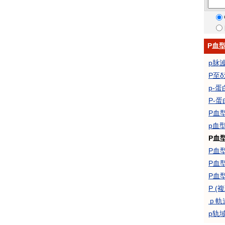
P血
p脉
P至
p-蛋
P-
P血
p血
P血
P血
P血
P血
P (
ｐ軌
p轨