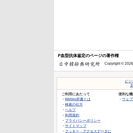
P血型抗体鉴定のページの著作権
Copyright © 2026
ビジ
ご利用にあたって
便利な機
・
Weblio辞書とは
・
ウェブ
・
検索の仕方
・
ヘルプ
・
利用規約
・
プライバシーポリシー
・
サイトマップ
・
クッキー・アクセスデータに