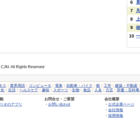
6
7
8
9
10
 CJKI. All Rights Reserved
ネス
｜
業界用語
｜
コンピュータ
｜
電車
｜
自動車・バイク
｜
船
｜
工学
｜
建築・不動産
文化
｜
生活
｜
ヘルスケア
｜
趣味
｜
スポーツ
｜
生物
｜
食品
｜
人名
｜
方言
｜
辞書・百科事
能
お問合せ・ご要望
会社概要
リオのアプリ
・
お問い合わせ
・
公式企業ページ
・
会社情報
・
採用情報