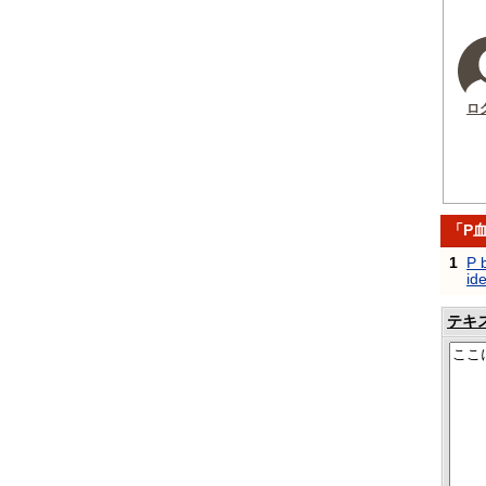
ロ
「P
1
P 
ide
テキ