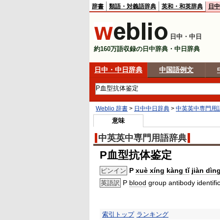
辞書
類語・対義語辞典
英和・和英辞典
日中
日中・中日
約160万語収録の日中辞典・中日辞典
日中・中日辞典
中国語例文
Weblio 辞書
>
日中中日辞典
>
中英英中専門用
意味
中英英中専門用語辞典
P血型抗体鉴定
P
xuè xíng
kàng tǐ
jiàn dìn
ピンイン
P
blood
group antibody identifi
英語訳
索引トップ
ランキング