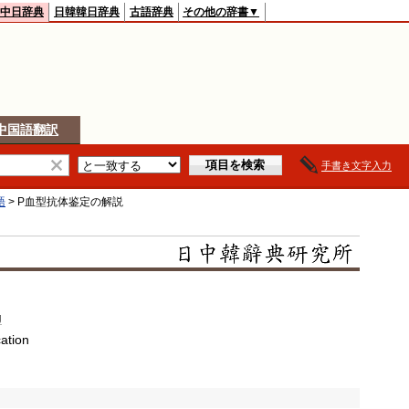
中日辞典
日韓韓日辞典
古語辞典
その他の辞書▼
中国語翻訳
手書き文字入力
語
>
P血型抗体鉴定
の解説
g
cation