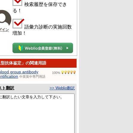
検索履歴を保存でき
る！
語彙力診断の実施回数
グイン
増加！
血型抗体鉴定」の関連用語
blood group antibody
100%
ntification
中英英中専門用語
スト翻訳
>> Weblio翻訳