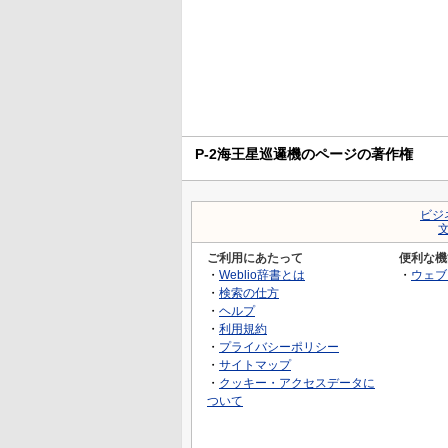
P-2海王星巡邏機のページの著作権
ビジ
ご利用にあたって
便利な機
・
Weblio辞書とは
・
ウェブ
・
検索の仕方
・
ヘルプ
・
利用規約
・
プライバシーポリシー
・
サイトマップ
・
クッキー・アクセスデータに
ついて