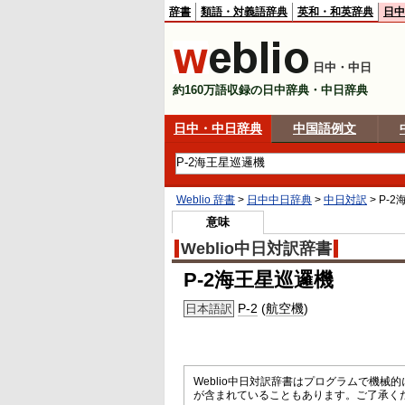
辞書
類語・対義語辞典
英和・和英辞典
日中
日中・中日
約160万語収録の日中辞典・中日辞典
日中・中日辞典
中国語例文
Weblio 辞書
>
日中中日辞典
>
中日対訳
>
P-
意味
Weblio中日対訳辞書
P-2海王星巡邏機
P-2
(
航空機
)
日本語訳
Weblio中日対訳辞書はプログラムで機
が含まれていることもあります。ご了承く