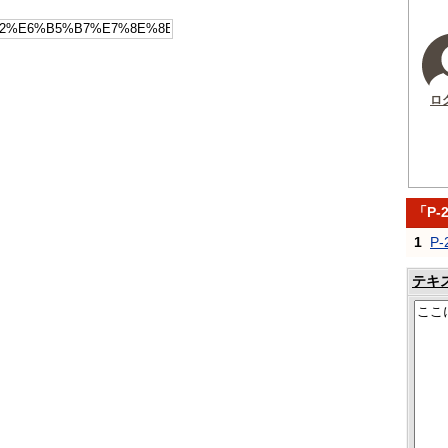
ロ
「P
1
P-
テキ