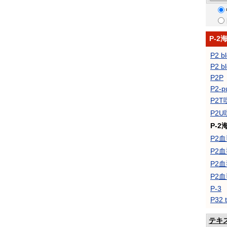
P-
P2 bl
P2 b
P2P
P2-p
P2
P2
P-
P2
P2
P2
P2
P-3
P32 t
テキ