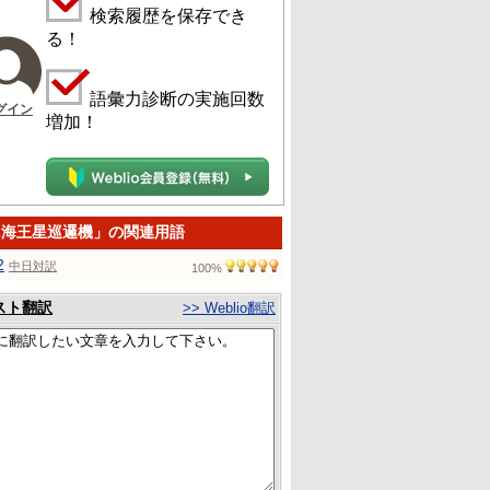
検索履歴を保存でき
る！
語彙力診断の実施回数
グイン
増加！
-2海王星巡邏機」の関連用語
2
中日対訳
100%
スト翻訳
>> Weblio翻訳