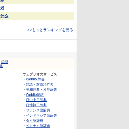
反差
游戏
为什么
娥
>>もっとランキングを見る
｜
学問
典
ウェブリオのサービス
・
Weblio 辞書
・
類語・対義語辞典
・
英和辞典・和英辞典
・
Weblio翻訳
・
日中中日辞典
・
日韓韓日辞典
・
フランス語辞典
・
インドネシア語辞典
・
タイ語辞典
・
ベトナム語辞典