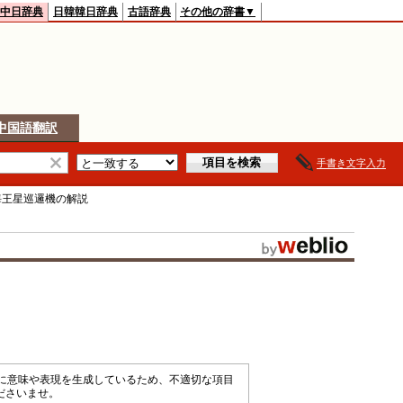
中日辞典
日韓韓日辞典
古語辞典
その他の辞書▼
中国語翻訳
手書き文字入力
2海王星巡邏機
の解説
械的に意味や表現を生成しているため、不適切な項目
ださいませ。