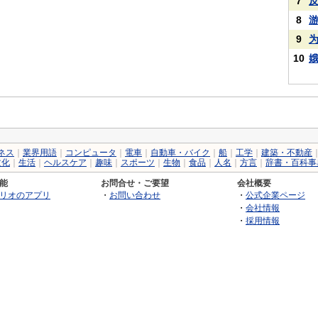
7
8
9
10
ネス
｜
業界用語
｜
コンピュータ
｜
電車
｜
自動車・バイク
｜
船
｜
工学
｜
建築・不動産
文化
｜
生活
｜
ヘルスケア
｜
趣味
｜
スポーツ
｜
生物
｜
食品
｜
人名
｜
方言
｜
辞書・百科事
能
お問合せ・ご要望
会社概要
リオのアプリ
・
お問い合わせ
・
公式企業ページ
・
会社情報
・
採用情報