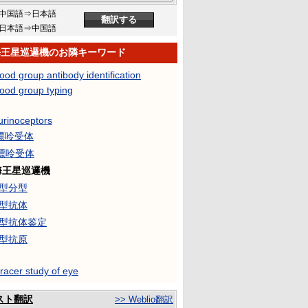
中国語⇒日本語
日本語⇒中国語
2海王星巡邏機のお隣キーワード
ood group antibody identification
lood group typing
urinoceptors
T嘌呤受体
U嘌呤受体
2海王星巡邏機
血型分型
血型抗体
血型抗体鉴定
血型抗原
racer study of eye
スト翻訳
>> Weblio翻訳