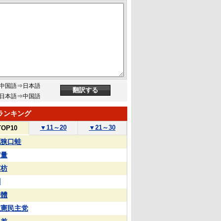
中国語⇒日本語
日本語⇒中国語
ランキング
▼
11～20
▼
21～30
TOP10
花狭口蛙
実量
苏枋
蒯
整體
立憲民主党