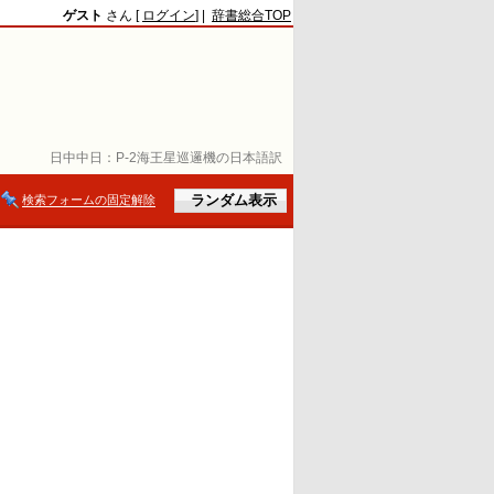
ゲスト
さん [
ログイン
] |
辞書総合TOP
日中中日：
P-2海王星巡邏機の日本語訳
検索フォームの固定解除