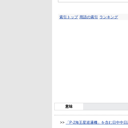
索引トップ
用語の索引
ランキング
意味
>>
「P-2海王星巡邏機」を含む日中中