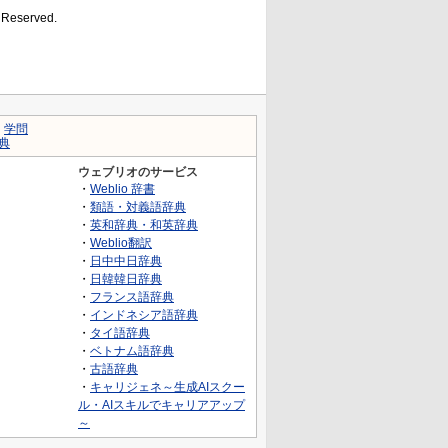
s Reserved.
｜
学問
典
ウェブリオのサービス
・
Weblio 辞書
・
類語・対義語辞典
・
英和辞典・和英辞典
・
Weblio翻訳
・
日中中日辞典
・
日韓韓日辞典
・
フランス語辞典
・
インドネシア語辞典
・
タイ語辞典
・
ベトナム語辞典
・
古語辞典
・
キャリジェネ～生成AIスクー
ル・AIスキルでキャリアアップ
～