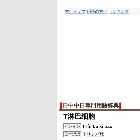
索引トップ
用語の索引
ランキング
日中中日専門用語辞典
T淋巴细胞
T lín bā xì bāo
ピンイン
Ｔ
リンパ球
日本語訳