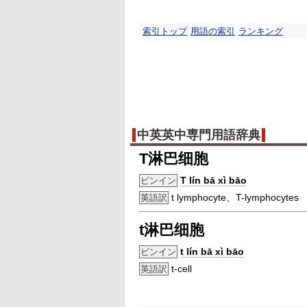
索引トップ
用語の索引
ランキング
中英英中専門用語辞典
T淋巴细胞
T lín bā xì bāo
ピンイン
t lymphocyte、T-lymphocytes
英語訳
t淋巴细胞
t lín bā xì bāo
ピンイン
t-cell
英語訳