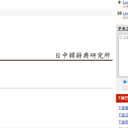
9
Ly
中
10
Ly
英
テキ
T淋
T波
T波
T波