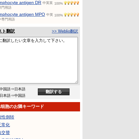
mphocyte antigen DR
中英英
100%
専門用語
mphocyte antigen MPO
中英
100%
中専門用語
スト翻訳
>> Weblio翻訳
中国語⇒日本語
日本語⇒中国語
巴细胞のお隣キーワード
极性倒转
正常化
电交替