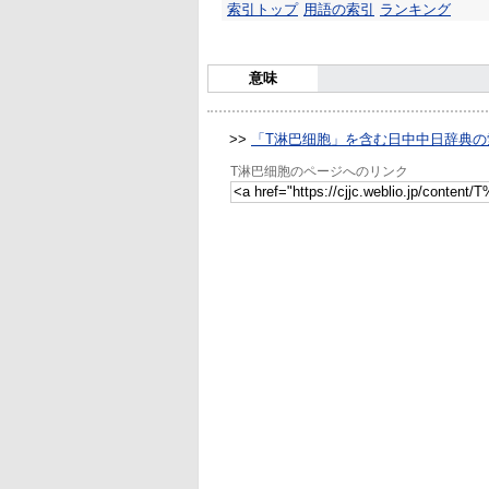
索引トップ
用語の索引
ランキング
意味
>>
「T淋巴细胞」を含む日中中日辞典の
T淋巴细胞のページへのリンク