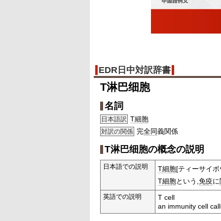
EDR日中対訳辞書
T淋巴细胞
名詞
T細胞
日本語訳
完
全同
義関係
対訳の関係
T淋巴细胞の概念の説明
日本語での説明
T細胞
[ティーサイボ
T細胞
という,
免疫
に
英語での説明
T cell
an immunity cell call