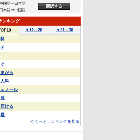
中国語⇒日本語
日本語⇒中国語
ランキング
▼
11～20
▼
21～30
TOP10
試料
ハチ
屋
泳ぐ
やまがら
婦人科
フェノール
同源
見届ける
凡是
>>もっとランキングを見る