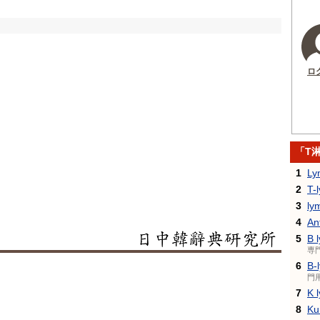
ロ
「T
1
Ly
2
T-
3
ly
4
An
5
B 
専
6
B-
門
7
K 
8
Kur