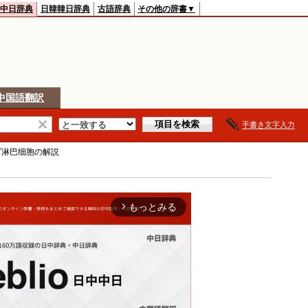
中日辞典
日韓韓日辞典
古語辞典
その他の辞書▼
中国語翻訳
手書き文字入力
T淋巴细胞
の解説
もっとみる
arrow_forward_ios