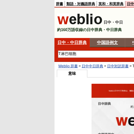
辞書
類語・対義語辞典
英和・和英辞典
日中
日中・中日
約160万語収録の日中辞典・中日辞典
日中・中日辞典
中国語例文
Weblio 辞書
>
日中中日辞典
>
日中対訳辞書
>
意味