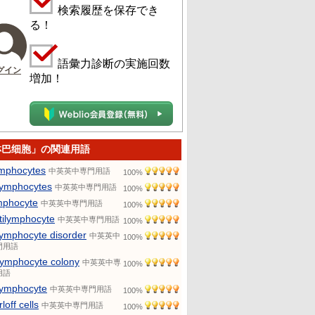
検索履歴を保存でき
る！
語彙力診断の実施回数
グイン
増加！
淋巴细胞」の関連用語
mphocytes
中英英中専門用語
100%
lymphocytes
中英英中専門用語
100%
mphocyte
中英英中専門用語
100%
tilymphocyte
中英英中専門用語
100%
lymphocyte disorder
中英英中
100%
門用語
lymphocyte colony
中英英中専
100%
用語
lymphocyte
中英英中専門用語
100%
loff cells
中英英中専門用語
100%