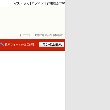
ゲスト
さん [
ログイン
] |
辞書総合TOP
日中中日：
T淋巴细胞の日本語訳
検索フォームの固定解除