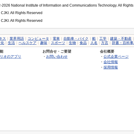
2026 National Institute of Information and Communications Technology. All Right
 CJKI. All Rights Reserved
 CJKI. All Rights Reserved
ネス
｜
業界用語
｜
コンピュータ
｜
電車
｜
自動車・バイク
｜
船
｜
工学
｜
建築・不動産
文化
｜
生活
｜
ヘルスケア
｜
趣味
｜
スポーツ
｜
生物
｜
食品
｜
人名
｜
方言
｜
辞書・百科事
能
お問合せ・ご要望
会社概要
リオのアプリ
・
お問い合わせ
・
公式企業ページ
・
会社情報
・
採用情報