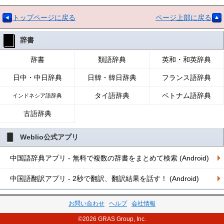
トップページに戻る
ページ上部に戻る
辞書
辞書
類語辞典
英和・和英辞典
日中・中日辞典
日韓・韓日辞典
フランス語辞典
タイ語辞典
ベトナム語辞典
インドネシア語辞典
古語辞典
Weblio公式アプリ
中国語辞典アプリ - 無料で複数の辞書をまとめて検索 (Android)
中国語翻訳アプリ - 2秒で翻訳、翻訳結果を話す！ (Android)
お問い合わせ
ヘルプ
会社情報
©2026 GRAS Group, Inc.