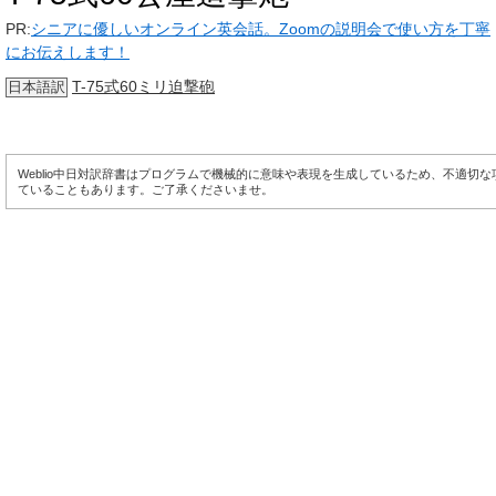
PR:
シニアに優しいオンライン英会話。Zoomの説明会で使い方を丁寧
にお伝えします！
T-75式60ミリ迫撃砲
日本語訳
Weblio中日対訳辞書はプログラムで機械的に意味や表現を生成しているため、不適切
ていることもあります。ご了承くださいませ。