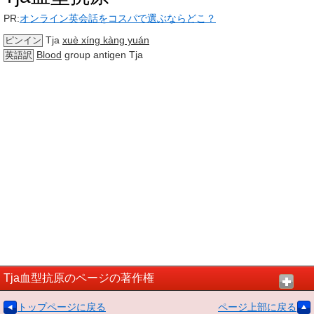
PR:
オンライン英会話をコスパで選ぶならどこ？
Tja
xuè xíng kàng yuán
ピンイン
Blood
group antigen Tja
英語訳
Tja血型抗原のページの著作権
トップページに戻る
ページ上部に戻る