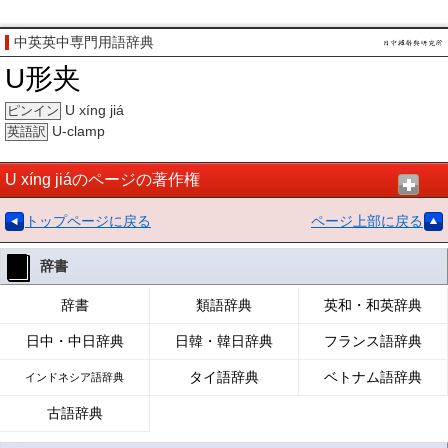
中英英中専門用語辞典
U形夹
U xíng jiá
ピンイン
U-clamp
英語訳
U xíng jiáのページの著作権
トップページに戻る
ページ上部に戻る
辞書
辞書
類語辞典
英和・和英辞典
日中・中日辞典
日韓・韓日辞典
フランス語辞典
タイ語辞典
ベトナム語辞典
インドネシア語辞典
古語辞典