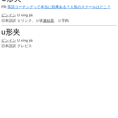
PR:
英語コーチングって本当に効果ある？人気のスクールはどこ？
ピンイン
U xíng jiá
日本語訳
Ｕリンク、Ｕ状
連結器
、Ｕ字鈎
u形夹
ピンイン
U xíng jiá
日本語訳
クレビス