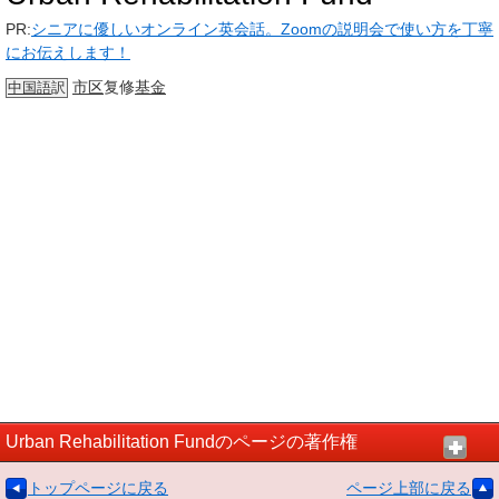
PR:
シニアに優しいオンライン英会話。Zoomの説明会で使い方を丁寧
にお伝えします！
市区
复修
基金
中国語
訳
Urban Rehabilitation Fundのページの著作権
トップページに戻る
ページ上部に戻る