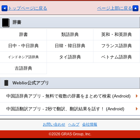
トップページに戻る
ページ上部に戻る
辞書
辞書
類語辞典
英和・和英辞典
日中・中日辞典
日韓・韓日辞典
フランス語辞典
タイ語辞典
ベトナム語辞典
インドネシア語辞典
古語辞典
Weblio公式アプリ
中国語辞典アプリ - 無料で複数の辞書をまとめて検索 (Android)
中国語翻訳アプリ - 2秒で翻訳、翻訳結果を話す！ (Android)
お問い合わせ
ヘルプ
会社情報
©2026 GRAS Group, Inc.