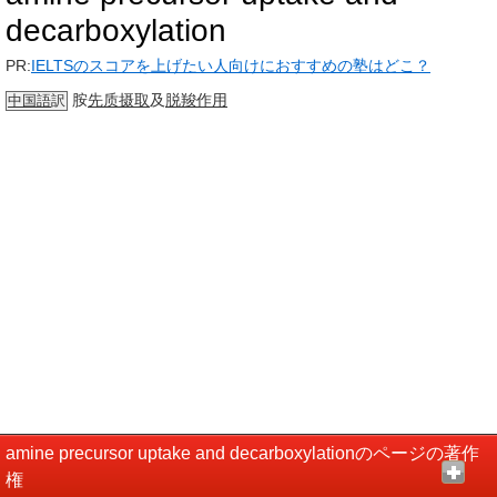
decarboxylation
PR:
IELTSのスコアを上げたい人向けにおすすめの塾はどこ？
胺
先质
摄取
及
脱羧
作用
中国語
訳
amine precursor uptake and decarboxylationのページの著作
権