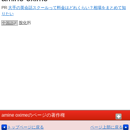
PR:
大手の英会話スクールって料金はどれくらい？相場をまとめて知
りたい
胺化
肟
中国語
訳
amine oximeのページの著作権
トップページに戻る
ページ上部に戻る