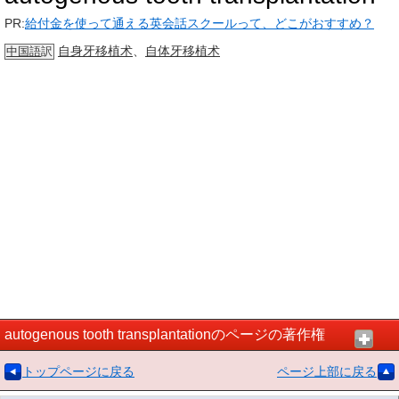
PR:
給付金を使って通える英会話スクールって、どこがおすすめ？
自身
牙移植术
、
自体
牙移植术
中国語
訳
autogenous tooth transplantationのページの著作権
トップページに戻る
ページ上部に戻る