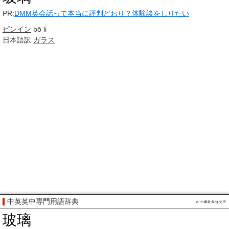
PR:
DMM英会話って本当に評判どおり？体験談をしりたい
ピンイン
bō li
日本語訳
ガラス
中英英中専門用語辞典
玻璃