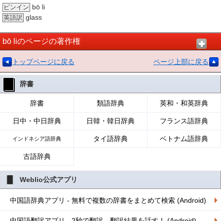
bō li
ピンイン
glass
英語訳
bō liのページの著作権
トップページに戻る
ページ上部に戻る
辞書
辞書
類語辞典
英和・和英辞典
日中・中日辞典
日韓・韓日辞典
フランス語辞典
タイ語辞典
ベトナム語辞典
インドネシア語辞典
古語辞典
Weblio公式アプリ
中国語辞典アプリ - 無料で複数の辞書をまとめて検索 (Android)
中国語翻訳アプリ - 2秒で翻訳、翻訳結果を話す！ (Android)