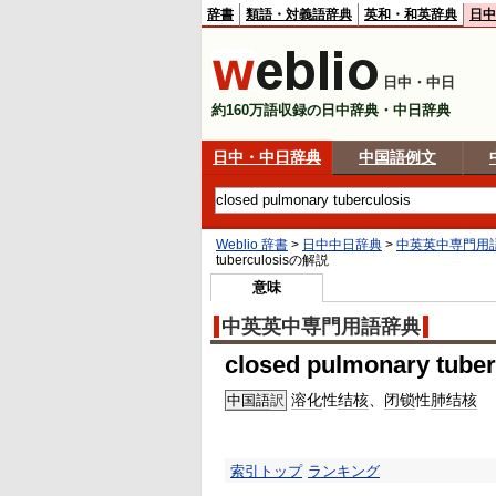
辞書
類語・対義語辞典
英和・和英辞典
日中
日中・中日
約160万語収録の日中辞典・中日辞典
日中・中日辞典
中国語例文
Weblio 辞書
>
日中中日辞典
>
中英英中専門用
tuberculosis
の解説
意味
中英英中専門用語辞典
closed pulmonary tuber
溶化
性
结核
、
闭锁
性
肺结核
中国語
訳
索引トップ
ランキング