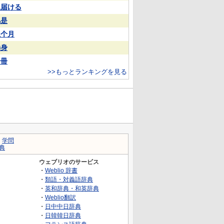
見届ける
凡是
上个月
动身
一冊
>>もっとランキングを見る
｜
学問
典
ウェブリオのサービス
・
Weblio 辞書
・
類語・対義語辞典
・
英和辞典・和英辞典
・
Weblio翻訳
・
日中中日辞典
・
日韓韓日辞典