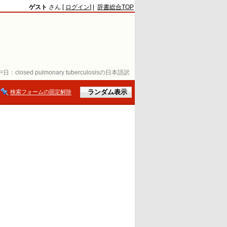
ゲスト
さん [
ログイン
] |
辞書総合TOP
中日：
closed pulmonary tuberculosisの日本語訳
検索フォームの固定解除