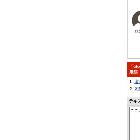
ロ
「clo
用語
1
溶
2
闭
テキ