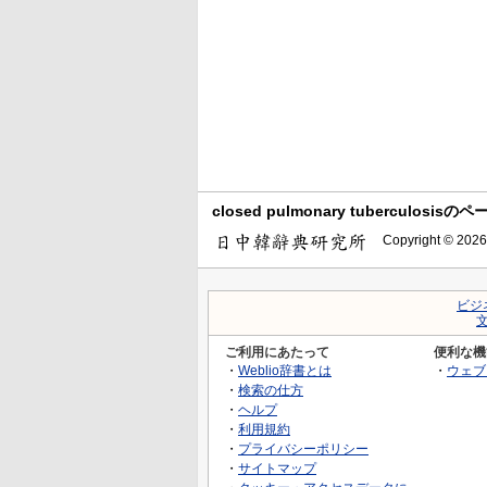
closed pulmonary tuberculosi
Copyright © 2026
ビジ
ご利用にあたって
便利な機
・
Weblio辞書とは
・
ウェブ
・
検索の仕方
・
ヘルプ
・
利用規約
・
プライバシーポリシー
・
サイトマップ