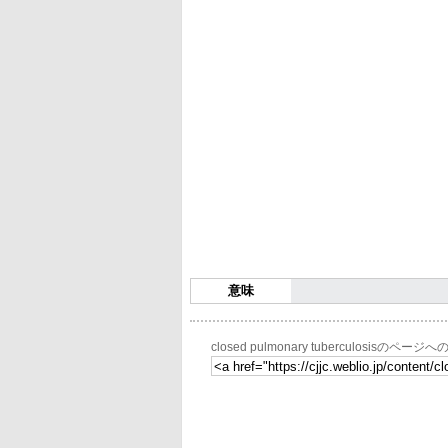
意味
closed pulmonary tuberculosisのペー