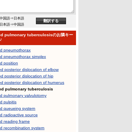
中国語⇒日本語
日本語⇒中国語
ed pulmonary tuberculosisのお隣キー
ド
ed pneumothorax
ed pneumothorax simplex
d position
d posterior dislocation of elbow
d posterior dislocation of hip
d posterior dislocation of humerus
ed pulmonary tuberculosis
ed pulmonary valvulotomy
d pulpitis
ed queueing system
d radioactive source
ed reading frame
ed recombination system