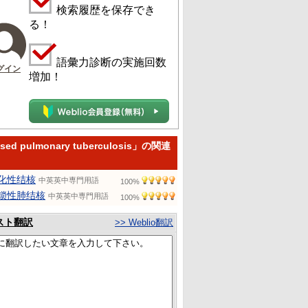
検索履歴を保存でき
る！
語彙力診断の実施回数
グイン
増加！
sed pulmonary tuberculosis」の関連
化性结核
中英英中専門用語
100%
锁性肺结核
中英英中専門用語
100%
スト翻訳
>> Weblio翻訳