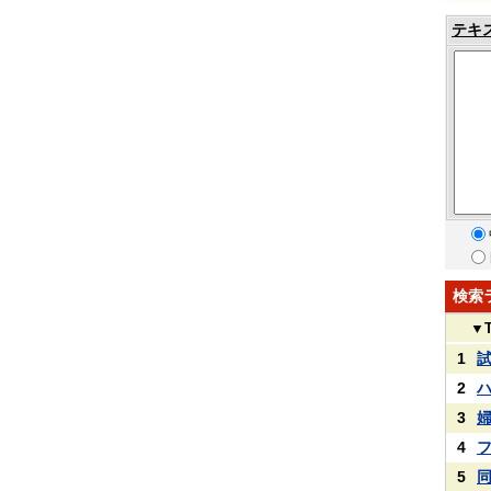
テキ
検索
▼
1
2
3
4
5