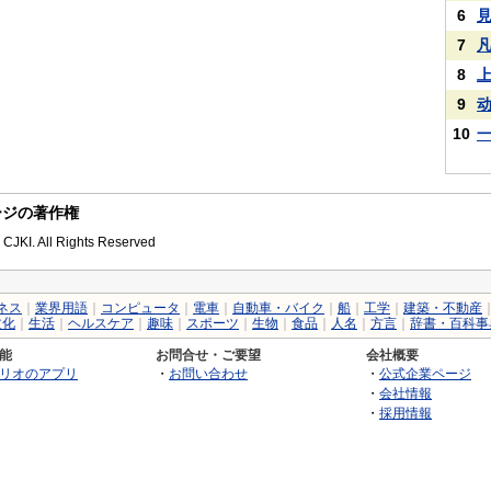
6
7
8
9
10
sのページの著作権
 CJKI. All Rights Reserved
ネス
｜
業界用語
｜
コンピュータ
｜
電車
｜
自動車・バイク
｜
船
｜
工学
｜
建築・不動産
文化
｜
生活
｜
ヘルスケア
｜
趣味
｜
スポーツ
｜
生物
｜
食品
｜
人名
｜
方言
｜
辞書・百科事
能
お問合せ・ご要望
会社概要
リオのアプリ
・
お問い合わせ
・
公式企業ページ
・
会社情報
・
採用情報