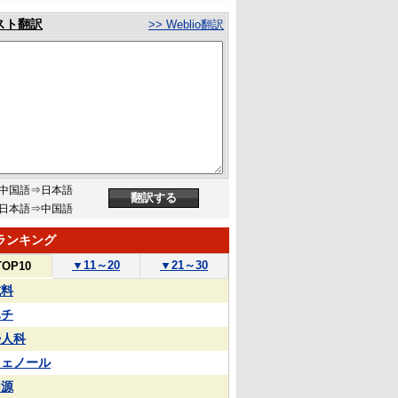
スト翻訳
>> Weblio翻訳
中国語⇒日本語
日本語⇒中国語
ランキング
▼
11～20
▼
21～30
TOP10
試料
ハチ
婦人科
フェノール
同源