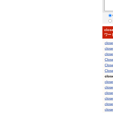
clos
ワー
clos
clos
close
Close
Close
Close
clos
clos
close
clos
close
clos
clos