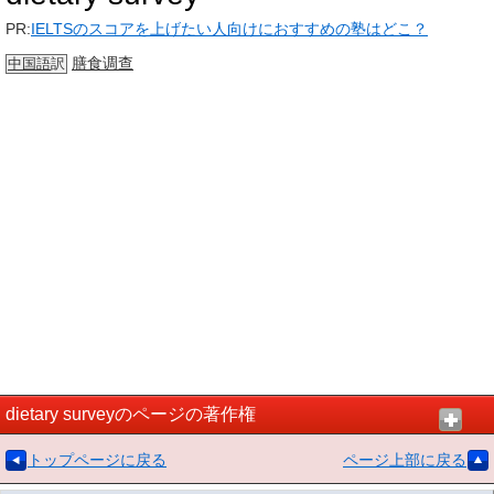
PR:
IELTSのスコアを上げたい人向けにおすすめの塾はどこ？
膳食
调查
中国語
訳
dietary surveyのページの著作権
トップページに戻る
ページ上部に戻る