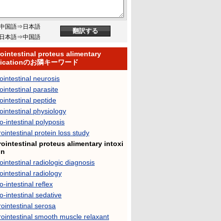
中国語⇒日本語
日本語⇒中国語
ointestinal proteus alimentary
oxicationのお隣キーワード
ointestinal neurosis
ointestinal parasite
ointestinal peptide
ointestinal physiology
o-intestinal polyposis
ointestinal protein loss study
rointestinal proteus alimentary intoxi
on
ointestinal radiologic diagnosis
ointestinal radiology
o-intestinal reflex
o-intestinal sedative
ointestinal serosa
ointestinal smooth muscle relaxant