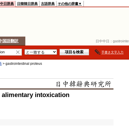
中日辞典
日韓韓日辞典
古語辞典
その他の辞書▼
中国語翻訳
日中中日：
gastroint
手書き文字入力
語
>
gastrointestinal proteus
 alimentary intoxication