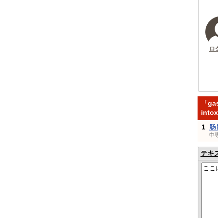
ロ
「gas
int
1
肠
中
テキ