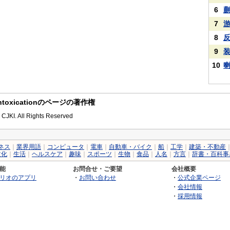
6
7
8
9
10
ary intoxicationのページの著作権
 CJKI. All Rights Reserved
ネス
｜
業界用語
｜
コンピュータ
｜
電車
｜
自動車・バイク
｜
船
｜
工学
｜
建築・不動産
文化
｜
生活
｜
ヘルスケア
｜
趣味
｜
スポーツ
｜
生物
｜
食品
｜
人名
｜
方言
｜
辞書・百科事
能
お問合せ・ご要望
会社概要
リオのアプリ
・
お問い合わせ
・
公式企業ページ
・
会社情報
・
採用情報