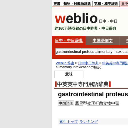
辞書
類語・対義語辞典
英和・和英辞典
日中
日中・中日
約160万語収録の日中辞典・中日辞典
日中・中日辞典
中国語例文
Weblio 辞書
>
日中中日辞典
>
中英英中専門用
alimentary intoxication
の解説
意味
中英英中専門用語辞典
gastrointestinal proteus
肠胃
型
变形杆菌
食物中毒
中国語
訳
索引トップ
ランキング