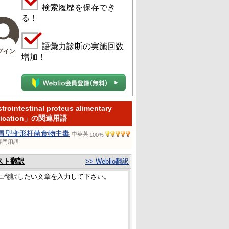
検索履歴を保存でき
る！
語彙力診断の実施回数
グイン
増加！
trointestinal proteus alimentary
oxication」の関連用語
胃型变形杆菌食物中毒
中英英
100%
専門用語
スト翻訳
>> Weblio翻訳