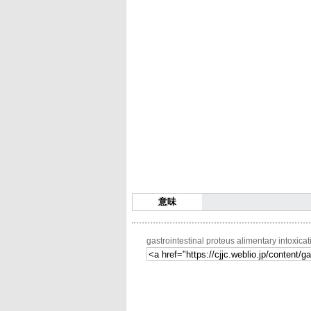
意味
gastrointestinal proteus alimentary i