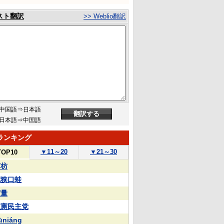
スト翻訳
>> Weblio翻訳
中国語⇒日本語
日本語⇒中国語
ランキング
▼
11～20
▼
21～30
TOP10
苏枋
花狭口蛙
実量
立憲民主党
ūniáng