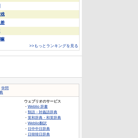
蒯
游戏
反差
装
喇嘛
>>もっとランキングを見る
｜
学問
典
ウェブリオのサービス
・
Weblio 辞書
・
類語・対義語辞典
・
英和辞典・和英辞典
・
Weblio翻訳
・
日中中日辞典
・
日韓韓日辞典