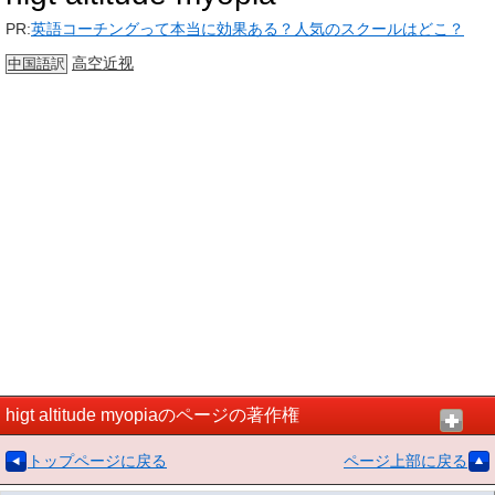
PR:
英語コーチングって本当に効果ある？人気のスクールはどこ？
高空
近视
中国語
訳
higt altitude myopiaのページの著作権
トップページに戻る
ページ上部に戻る