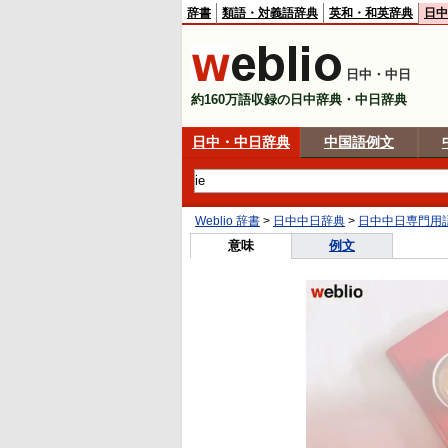
辞書
類語・対義語辞典
英和・和英辞典
日中
日中・中日
約160万語収録の日中辞典・中日辞典
日中・中日辞典
中国語例文
Weblio 辞書
>
日中中日辞典
>
日中中日専門用
意味
例文