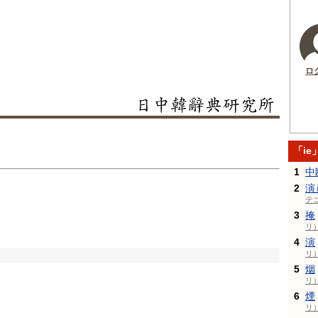
ロ
「i
1
中
2
演
テ
3
掩
リ
4
演
リ
5
烟
リ
6
煙
リ