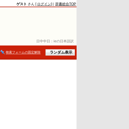
ゲスト
さん [
ログイン
] |
辞書総合TOP
日中中日：
ieの日本語訳
検索フォームの固定解除