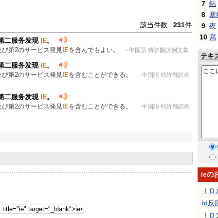
7
帖
8
塞
該当件数 :
231
件
9
夜
10
寫
第二服务发现
IE
。
及び第2のサービス発見
IE
を含んでもよい。
- 中国語 特許翻訳例文集
テキ
第二服务发现
IE
。
及び第2のサービス発見
IE
を含むことができる。
- 中国語 特許翻訳例
第二服务发现
IE
。
及び第2のサービス発見
IE
を含むことができる。
- 中国語 特許翻訳例
ie
ＩＤ
Id反
ＩＤ