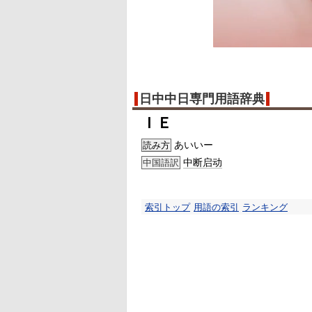
日中中日専門用語辞典
ＩＥ
あいいー
読み方
中断启动
中国語訳
索引トップ
用語の索引
ランキング