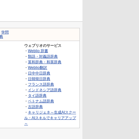
｜
学問
典
ウェブリオのサービス
・
Weblio 辞書
・
類語・対義語辞典
・
英和辞典・和英辞典
・
Weblio翻訳
・
日中中日辞典
・
日韓韓日辞典
・
フランス語辞典
・
インドネシア語辞典
・
タイ語辞典
・
ベトナム語辞典
・
古語辞典
・
キャリジェネ～生成AIスクー
ル・AIスキルでキャリアアップ
～