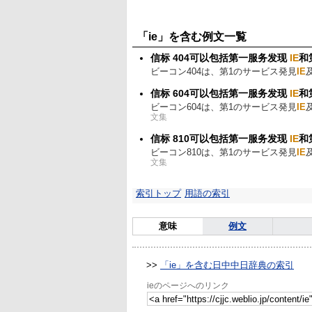
「ie」を含む例文一覧
信标 404可以包括第一服务发现
IE
和
ビーコン404は、第1のサービス発見
IE
信标 604可以包括第一服务发现
IE
和
ビーコン604は、第1のサービス発見
IE
文集
信标 810可以包括第一服务发现
IE
和
ビーコン810は、第1のサービス発見
IE
文集
索引トップ
用語の索引
意味
例文
>>
「ie」を含む日中中日辞典の索引
ieのページへのリンク