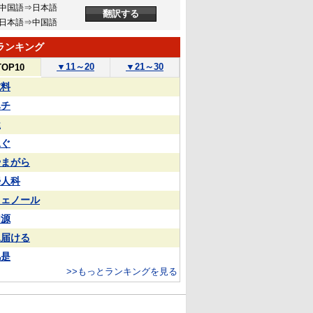
中国語⇒日本語
日本語⇒中国語
ランキング
▼
11～20
▼
21～30
TOP10
試料
ハチ
屋
泳ぐ
やまがら
婦人科
フェノール
同源
見届ける
凡是
>>もっとランキングを見る