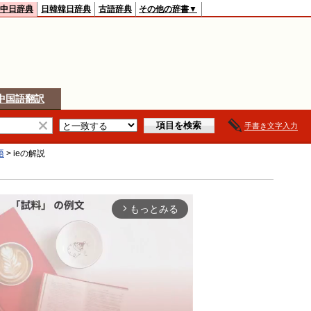
中日辞典
日韓韓日辞典
古語辞典
その他の辞書▼
中国語翻訳
手書き文字入力
語
>
ie
の解説
もっとみる
arrow_forward_ios