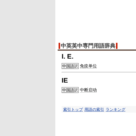
中英英中専門用語辞典
I. E.
免疫单位
中国語
訳
IE
中断启动
中国語
訳
索引トップ
用語の索引
ランキング