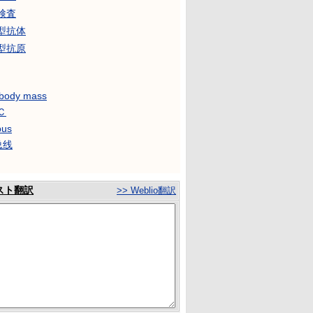
検査
血型抗体
血型抗原
 body mass
Ｃ
bus
总线
スト翻訳
>> Weblio翻訳