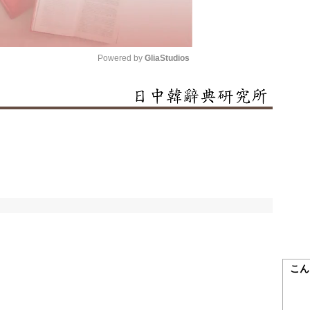
Powered by 
GliaStudios
Mute
こん