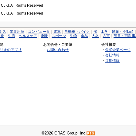
 CJKI. All Rights Reserved
 CJKI. All Rights Reserved
ネス
｜
業界用語
｜
コンピュータ
｜
電車
｜
自動車・バイク
｜
船
｜
工学
｜
建築・不動産
文化
｜
生活
｜
ヘルスケア
｜
趣味
｜
スポーツ
｜
生物
｜
食品
｜
人名
｜
方言
｜
辞書・百科事
能
お問合せ・ご要望
会社概要
リオのアプリ
・
お問い合わせ
・
公式企業ページ
・
会社情報
・
採用情報
©2026 GRAS Group, Inc.
RSS