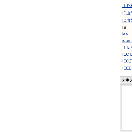
ＩＤ
ID
ID
IE
iea
iean
ＩＥ
IEC 
IEC
IEEE
テキ