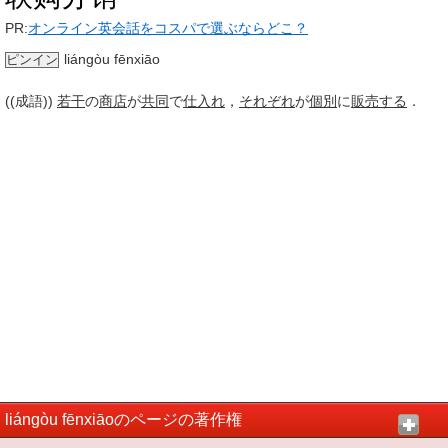
PR:
オンライン英会話をコスパで選ぶならどこ？
liángòu fēnxiāo
ピンイン
((成語))
若干
の
商店
が
共同
で
仕入れ
，
それぞれ
が
個別
に
販売する
．
liángòu fēnxiāoのページの著作権