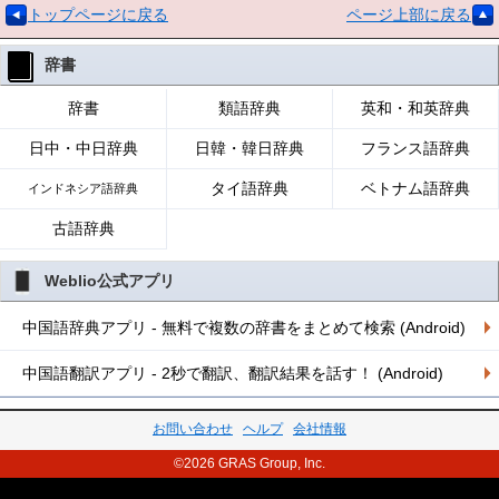
トップページに戻る
ページ上部に戻る
辞書
辞書
類語辞典
英和・和英辞典
日中・中日辞典
日韓・韓日辞典
フランス語辞典
タイ語辞典
ベトナム語辞典
インドネシア語辞典
古語辞典
Weblio公式アプリ
中国語辞典アプリ - 無料で複数の辞書をまとめて検索 (Android)
中国語翻訳アプリ - 2秒で翻訳、翻訳結果を話す！ (Android)
お問い合わせ
ヘルプ
会社情報
©2026 GRAS Group, Inc.