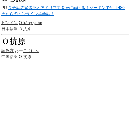
PR:
英会話の緊張感とアドリブ力を身に着ける！クーポンで初月480
円からのオンライン英会話！
ピンイン
O kàng yuán
日本語訳
Ｏ抗原
Ｏ抗原
読み方
おー
こうげん
中国語訳
O 抗原