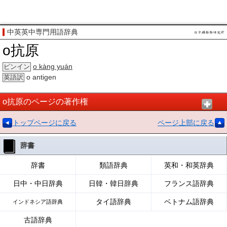
中英英中専門用語辞典
o抗原
o kàng yuán
ピンイン
o antigen
英語訳
o抗原のページの著作権
トップページに戻る
ページ上部に戻る
辞書
辞書
類語辞典
英和・和英辞典
日中・中日辞典
日韓・韓日辞典
フランス語辞典
タイ語辞典
ベトナム語辞典
インドネシア語辞典
古語辞典