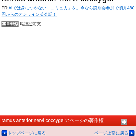
PR:
AIでは身につかない「コミュ力」を。今なら説明会参加で初月480
円からのオンライン英会話！
尾
神经
前支
中国語
訳
ramus anterior nervi coccygeiのページの著作権
トップページに戻る
ページ上部に戻る