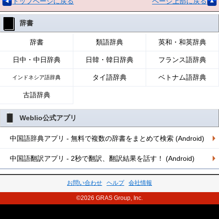
トップページに戻る
ページ上部に戻る
辞書
辞書
類語辞典
英和・和英辞典
日中・中日辞典
日韓・韓日辞典
フランス語辞典
タイ語辞典
ベトナム語辞典
インドネシア語辞典
古語辞典
Weblio公式アプリ
中国語辞典アプリ - 無料で複数の辞書をまとめて検索 (Android)
中国語翻訳アプリ - 2秒で翻訳、翻訳結果を話す！ (Android)
お問い合わせ
ヘルプ
会社情報
©2026 GRAS Group, Inc.