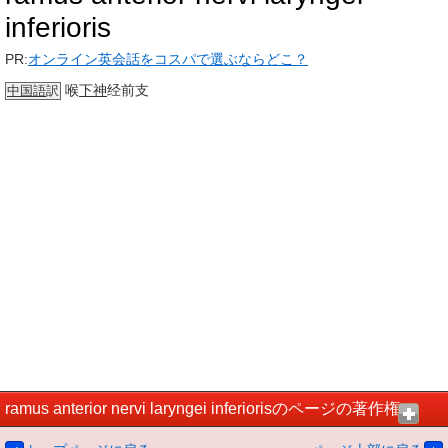
inferioris
PR:
オンライン英会話をコスパで選ぶならどこ？
喉
下神
经前支
中国語
訳
ramus anterior nervi laryngei inferiorisのページの著作権