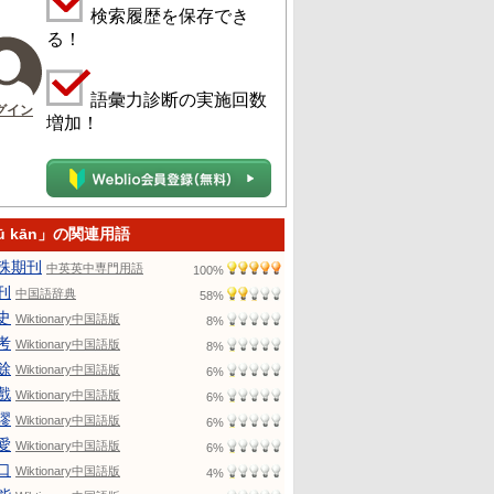
検索履歴を保存でき
る！
語彙力診断の実施回数
グイン
増加！
ū kān」の関連用語
殊期刊
中英英中専門用語
100%
刊
中国語辞典
58%
史
Wiktionary中国語版
8%
考
Wiktionary中国語版
8%
餘
Wiktionary中国語版
6%
戲
Wiktionary中国語版
6%
謬
Wiktionary中国語版
6%
愛
Wiktionary中国語版
6%
口
Wiktionary中国語版
4%