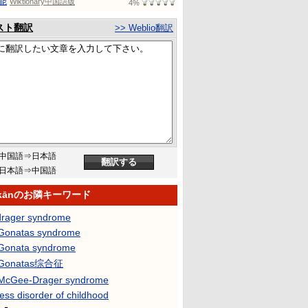
能
Wiktionary中国語版
4%
スト翻訳
>> Weblio翻訳
中国語⇒日本語
日本語⇒中国語
 kānのお隣キーワード
drager syndrome
Gonatas syndrome
Gonata syndrome
-Gonatas综合征
McGee-Drager syndrome
ss disorder of childhood