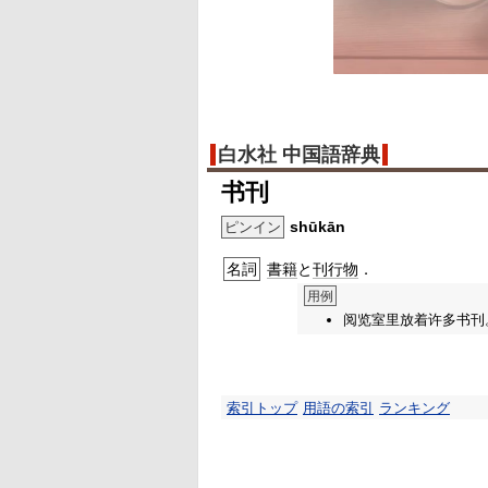
白水社 中国語辞典
书刊
shūkān
ピンイン
名詞
書籍
と
刊行物
．
用例
阅览室里放着许多书刊
索引トップ
用語の索引
ランキング