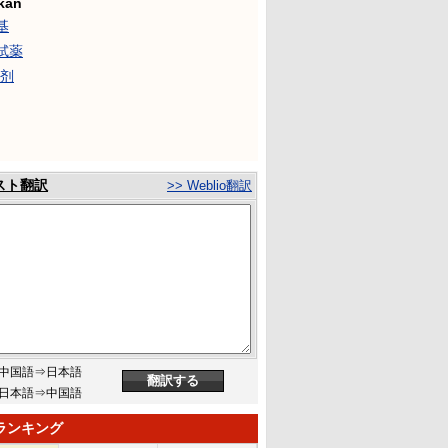
kān
基
試薬
试剂
スト翻訳
>> Weblio翻訳
中国語⇒日本語
日本語⇒中国語
ランキング