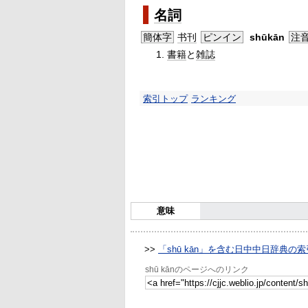
名詞
簡体字
书刊
ピンイン
shūkān
注
書籍
と
雑誌
索引トップ
ランキング
意味
>>
「shū kān」を含む日中中日辞典の索
shū kānのページへのリンク