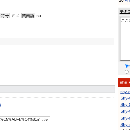
10
可
テキ
音符号
ㄕㄨ
閩南語
su
shū
shy-
Shy-
Shy-
引
Shy
Shy-
Shyne