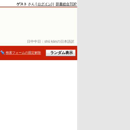
ゲスト
さん [
ログイン
] |
辞書総合TOP
日中中日：
shū kānの日本語訳
検索フォームの固定解除