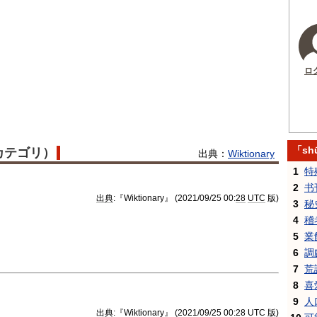
ロ
「sh
語カテゴリ）
出典：
Wiktionary
1
特
2
书
出典
:『Wiktionary』 (2021/09/25 00:
28
UTC
版)
3
秘
4
稽
5
業
6
調
7
荒
8
喜
9
人
出典
:『Wiktionary』 (2021/09/25 00:
28
UTC
版)