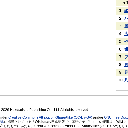
▼
1
2
3
4
5
6
7
8
9
10
2026 Hakusuisha Publishing Co., Ltd. All rights reserved.
 under
Creative Commons Attribution-ShareAlike (CC-BY-SA)
and/or
GNU Free Docu
辞典
に掲載されている「Wiktionary日本語版（中国語カテゴリ）」の記事は、Wiktiona
のにあたり、Creative Commons Attribution-ShareAlike (CC-BY-SA)もしくはG