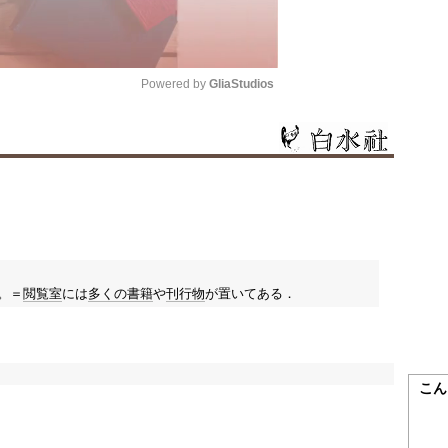
Powered by 
GliaStudios
Mute
。＝
閲覧室
には
多くの
書籍
や
刊行物
が置いてある．
こん