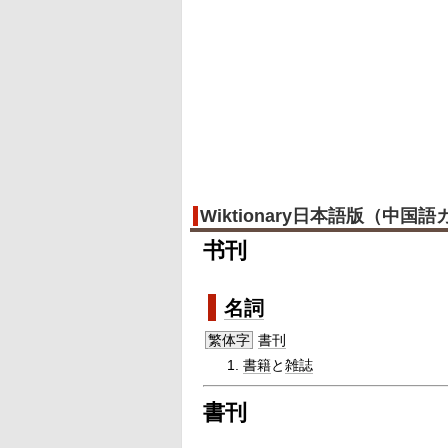
Wiktionary日本語版（中国
书刊
名詞
繁体字
書刊
書籍
と
雑誌
書刊