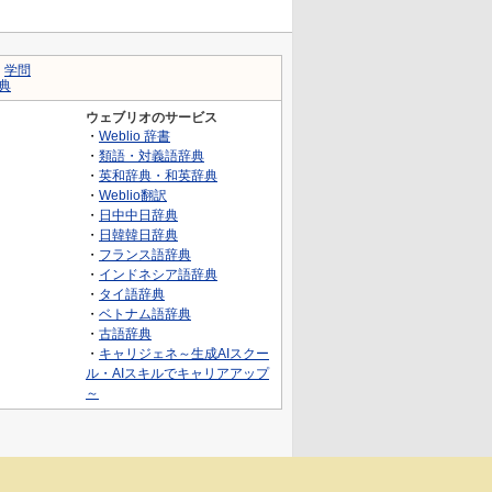
｜
学問
典
ウェブリオのサービス
・
Weblio 辞書
・
類語・対義語辞典
・
英和辞典・和英辞典
・
Weblio翻訳
・
日中中日辞典
・
日韓韓日辞典
・
フランス語辞典
・
インドネシア語辞典
・
タイ語辞典
・
ベトナム語辞典
・
古語辞典
・
キャリジェネ～生成AIスクー
ル・AIスキルでキャリアアップ
～