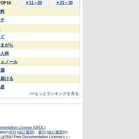
▼
11～20
▼
21～30
TOP10
試料
ハチ
屋
泳ぐ
やまがら
婦人科
フェノール
同源
見届ける
凡是
>>もっとランキングを見る
mentation License (GFDL)
.
ryの
书刊
(
改訂履歴
)、
書刊
(
改訂履歴
)の
NU Free Documentation Licenseとい