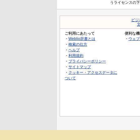
うライセンスの下
ビジ
ご利用にあたって
便利な機
・
Weblio辞書とは
・
ウェブ
・
検索の仕方
・
ヘルプ
・
利用規約
・
プライバシーポリシー
・
サイトマップ
・
クッキー・アクセスデータに
ついて