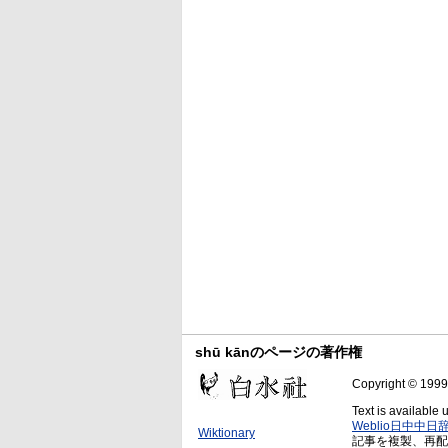
shū kānのページの著作権
Copyright © 1999-
Text is available
Weblio日中中日
Wiktionary
記事を複製、再配布したも