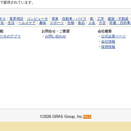
で提供されています。
ネス
｜
業界用語
｜
コンピュータ
｜
電車
｜
自動車・バイク
｜
船
｜
工学
｜
建築・不動産
文化
｜
生活
｜
ヘルスケア
｜
趣味
｜
スポーツ
｜
生物
｜
食品
｜
人名
｜
方言
｜
辞書・百科事
能
お問合せ・ご要望
会社概要
リオのアプリ
・
お問い合わせ
・
公式企業ページ
・
会社情報
・
採用情報
©2026 GRAS Group, Inc.
RSS