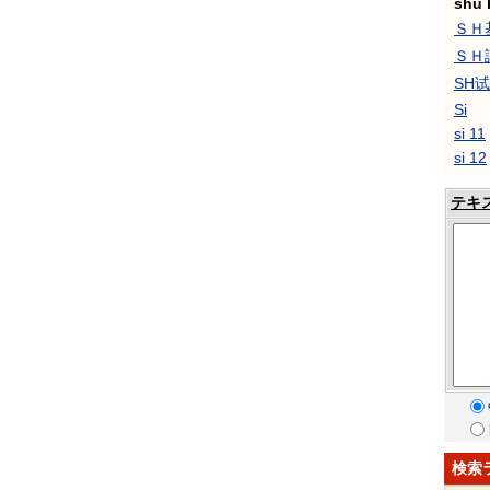
shū 
ＳＨ
ＳＨ
SH
Si
si 11
si 12
テキ
検索