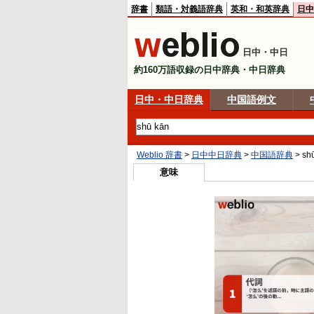
辞書
類語・対義語辞典
英和・和英辞典
日中
日中・中日
約160万語収録の日中辞典・中日辞典
日中・中日辞典
中国語例文
Weblio 辞書
>
日中中日辞典
>
中国語辞典
>
sh
意味