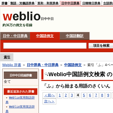
辞書
類語・対義語辞典
英和・和英辞典
日中中日辞典
日韓韓日辞典
古語辞
日中中日
約36万の例文を収録
日中・中日辞典
中国語例文
中国語翻訳
索引
Weblio 辞書
＞
日中辞典・中日辞典
＞
中国語例文
＞ 索引「ふ」4ペ
Weblio中国語例文検索 
日中中日収録辞書
全て
「ふ」から始まる用語のさくいん
最近追加された辞書
＜前へ
1
2
3
4
5
6
7
8
9
Weblio実用類語辞
▼
次へ＞
典
Weblio実用英語辞
▼
典