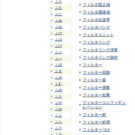
ふと
フィルタ阻止域
ふな
フィルタ通過域
ふに
フィルタ伝送帯
ふぬ
ふね
フィルタバンク
ふの
フィルタユニット
ふは
フィルタリング
ふひ
フィルタリング演算
ふふ
フィルタリング操作
ふへ
ふほ
フィルター
ふま
フィルター回路
ふみ
フィルター基
ふむ
フィルター係数
ふめ
フィルター効果
ふも
フィルターコンフィギュ
ふや
レーション
ふゆ
フィルター材
ふよ
ふら
フィルター処理
ふり
フィルターづけ
ふる