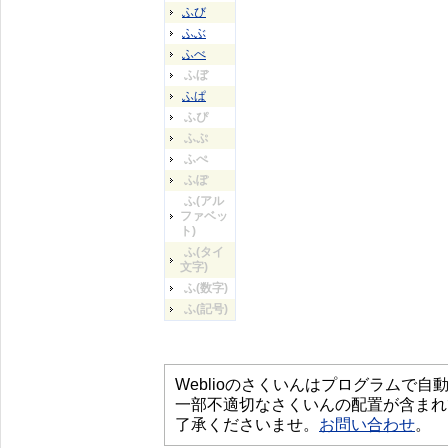
ふび
ふぶ
ふべ
ふぼ
ふぱ
ふぴ
ふぷ
ふぺ
ふぽ
ふ(アル
ファベッ
ト)
ふ(タイ
文字)
ふ(数字)
ふ(記号)
Weblioのさくいんはプログラムで
一部不適切なさくいんの配置が含まれ
了承くださいませ。
お問い合わせ
。