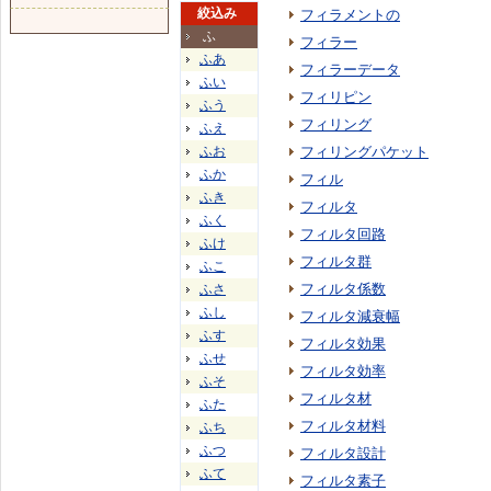
絞込み
フィラメントの
ふ
フィラー
ふあ
フィラーデータ
ふい
フィリピン
ふう
フィリング
ふえ
ふお
フィリングパケット
ふか
フィル
ふき
フィルタ
ふく
フィルタ回路
ふけ
フィルタ群
ふこ
フィルタ係数
ふさ
ふし
フィルタ減衰幅
ふす
フィルタ効果
ふせ
フィルタ効率
ふそ
フィルタ材
ふた
フィルタ材料
ふち
ふつ
フィルタ設計
ふて
フィルタ素子