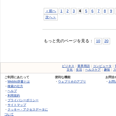
＜前へ
1
2
3
4
5
6
7
8
9
次へ＞
もっと先のページを見る：
10
20
ビジネス
｜
業界用語
｜
コンピュータ
｜
文化
｜
生活
｜
ヘルスケア
｜
趣味
｜
ご利用にあたって
便利な機能
お問合
・
Weblio辞書とは
・
ウェブリオのアプリ
・
お問
・
検索の仕方
・
ヘルプ
・
利用規約
・
プライバシーポリシー
・
サイトマップ
・
クッキー・アクセスデータに
ついて