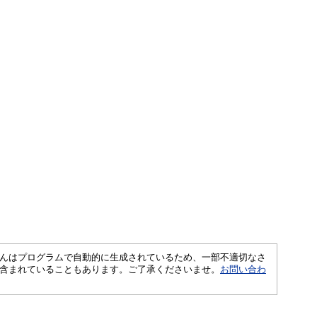
さくいんはプログラムで自動的に生成されているため、一部不適切なさ
含まれていることもあります。ご了承くださいませ。
お問い合わ