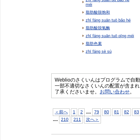
méi
脂肪酸脱饱和
zhī fáng suān tuō bǎo hé
脂肪酸脱氢酶
zhī fáng suān tuō qīng méi
脂肪色素
zhī fáng sè sù
Weblioのさくいんはプログラムで
一部不適切なさくいんの配置が含まれ
了承くださいませ。
お問い合わせ
。
...
.
＜前へ
1
2
79
80
81
82
83
...
.
210
211
次へ＞