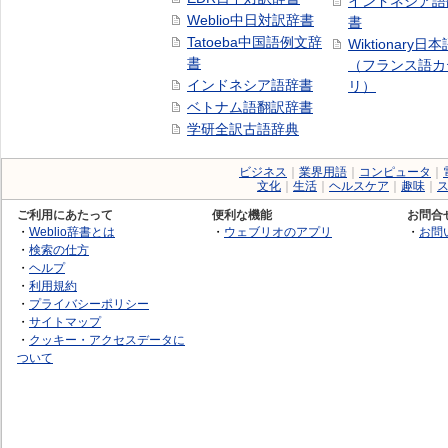
インドネシア語
Weblio中日対訳辞書
書
Tatoeba中国語例文辞
Wiktionary日
書
（フランス語カ
インドネシア語辞書
リ）
ベトナム語翻訳辞書
学研全訳古語辞典
ビジネス
｜
業界用語
｜
コンピュータ
｜
文化
｜
生活
｜
ヘルスケア
｜
趣味
｜
ご利用にあたって
便利な機能
お問合
・
Weblio辞書とは
・
ウェブリオのアプリ
・
お問
・
検索の仕方
・
ヘルプ
・
利用規約
・
プライバシーポリシー
・
サイトマップ
・
クッキー・アクセスデータに
ついて