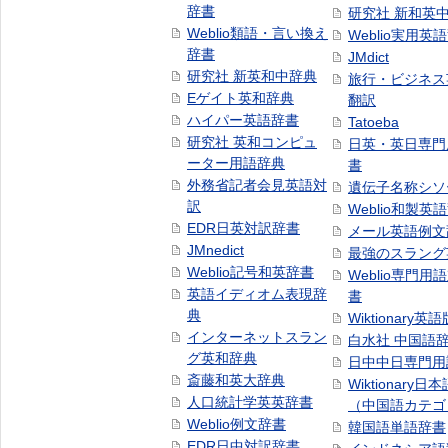
辞書
研究社 新和英
Weblio類語・言い換え
Weblio実用英
辞書
JMdict
研究社 新英和中辞典
旅行・ビジネス
Eゲイト英和辞典
翻訳
ハイパー英語辞書
Tatoeba
研究社 英和コンピュ
日英・英日専門
ーター用語辞典
書
外務省記者会見英語対
遺伝子名称シソ
訳
Weblio和製英
EDR日英対訳辞書
メール英語例文
JMnedict
最強のスラング
Weblio記号和英辞書
Weblio専門用
英語イディオム表現辞
書
典
Wiktionary英語
インターネットスラン
白水社 中国語
グ英和辞典
日中中日専門用
斎藤和英大辞典
Wiktionary日
人口統計学英英辞書
（中国語カテゴ
Weblio例文辞書
韓国語単語辞書
EDR日中対訳辞書