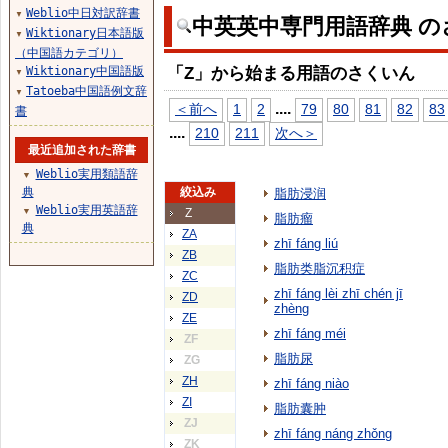
Weblio中日対訳辞書
▼
中英英中専門用語辞典 の
Wiktionary日本語版
▼
（中国語カテゴリ）
「Z」から始まる用語のさくいん
Wiktionary中国語版
▼
Tatoeba中国語例文辞
▼
...
.
＜前へ
1
2
79
80
81
82
83
書
...
.
210
211
次へ＞
最近追加された辞書
Weblio実用類語辞
▼
典
絞込み
脂肪浸润
Weblio実用英語辞
▼
Z
脂肪瘤
典
ZA
zhī fáng liú
ZB
脂肪类脂沉积症
ZC
zhī fáng lèi zhī chén jī
ZD
zhèng
ZE
zhī fáng méi
ZF
脂肪尿
ZG
ZH
zhī fáng niào
ZI
脂肪囊肿
ZJ
zhī fáng náng zhǒng
ZK