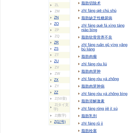
脂肪切除术
ZL
zhī fáng qiē chú shù
ZM
ZN
脂肪缺乏性糖尿病
ZO
zhī fáng quē fá xìng táng
niào bìng
ZP
ZQ
脂肪软骨营养不良
ZR
zhī fáng ruǎn gǔ yíng yǎng
ZS
bù liáng
ZT
脂肪肉瘤
ZU
zhī fáng ròu liú
ZV
脂肪肉芽肿
ZW
zhī fáng ròu yá zhǒng
ZX
ZY
脂肪肉芽肿病
ZZ
zhī fáng ròu yá zhǒng bìng
Z(50音)
脂肪溶解激素
Z(タイ文
zhī fáng róng jiě jī sù
字)
Z(数字)
脂肪乳剂
Z(記号)
zhī fáng rǔ jì
脂肪栓塞