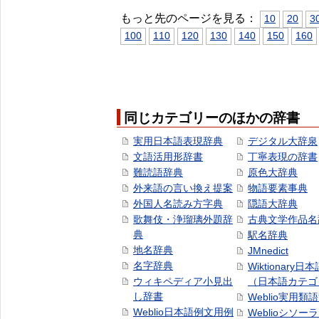
もっと先のページを見る：
10
20
3
100
110
120
130
140
150
160
同じカテゴリーのほかの辞書
実用日本語表現辞典
デジタル大辞泉
文語活用形辞書
丁寧表現の辞書
難読語辞典
原色大辞典
外来語の言い換え提案
物語要素事典
外国人名読み方字典
隠語大辞典
歌舞伎・浄瑠璃外題辞
古典文学作品名
典
駅名辞典
地名辞典
JMnedict
名字辞典
Wiktionary日
ウィキペディア小見出
（日本語カテゴ
し辞書
Weblio実用類
Weblio日本語例文用例
Weblioシソー