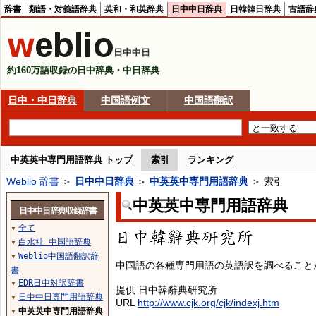
辞書
類語・対義語辞典
英和・和英辞典
日中中日辞典
日韓韓日辞典
古語辞
日中中日
約160万語収録の日中辞典・中日辞典
日中・中日辞典
中国語例文
中国語翻訳
中英英中専門用語辞典 トップ
索引
ランキング
Weblio 辞書
＞
日中中日辞典
＞
中英英中専門用語辞典
＞ 索引
中英英中専門用語辞典
日中中日辞典収録辞書
全て
▼
白水社 中国語辞典
▼
Weblio中国語翻訳辞
▼
中国語の各種専門用語の英語訳を調べること
書
EDR日中対訳辞書
▼
提供 日中韓辭典研究所
日中中日専門用語辞典
▼
URL
http://www.cjk.org/cjk/indexj.htm
中英英中専門用語辞典
▼