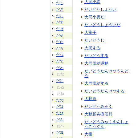
大同小異
だこ
だいどうしょうい
ださ
だし
大同小異だ
だす
だいどうしょういだ
だせ
大童子
だそ
だいどうじ
だた
大同する
だち
だつ
だいどうする
だて
大同団結運動
だと
だいどうだんけつうんど
だな
う
だに
大同団結する
だぬ
だいどうだんけつする
だね
大動脈
だの
だいどうみゃく
だは
だひ
大動脈炎症候群
だふ
だいどうみゃくえんしょ
だへ
うこうぐん
だほ
大毒