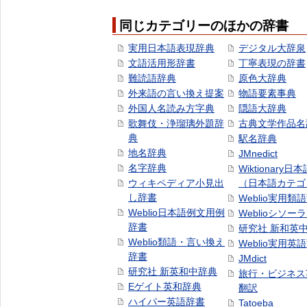
同じカテゴリーのほかの辞書
実用日本語表現辞典
デジタル大辞泉
文語活用形辞書
丁寧表現の辞書
難読語辞典
原色大辞典
外来語の言い換え提案
物語要素事典
外国人名読み方字典
隠語大辞典
歌舞伎・浄瑠璃外題辞
古典文学作品名
典
駅名辞典
地名辞典
JMnedict
名字辞典
Wiktionary日
ウィキペディア小見出
（日本語カテゴ
し辞書
Weblio実用類
Weblio日本語例文用例
Weblioシソー
辞書
研究社 新和英
Weblio類語・言い換え
Weblio実用英
辞書
JMdict
研究社 新英和中辞典
旅行・ビジネス
Eゲイト英和辞典
翻訳
ハイパー英語辞書
Tatoeba