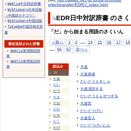
URL
http://www2.nict.go.jp/out-promotio
Weblio中日対訳辞書
n/techtransfer/EDR/J_index.html
▼
Wiktionary日本語版
▼
（中国語カテゴリ）
EDR日中対訳辞書 のさ
Wiktionary中国語版
▼
Tatoeba中国語例文辞
▼
「だ」から始まる用語のさくいん
書
...
.
＜前へ
1
2
14
15
16
17
18
最近追加された辞書
...
.
66
67
次へ＞
Weblio実用類語辞
▼
典
Weblio実用英語辞
▼
絞込み
典
大道
だ
大道易者
だあ
だいどうえきしゃ
だい
大道演説する
だう
だいどうえんぜつする
だえ
だお
大道芸
だか
だいどうげい
だき
大道芸人
だく
だいどうげいにん
だけ