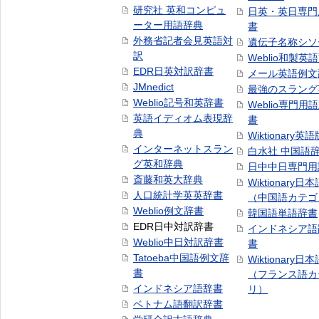
研究社 英和コンピュ
日英・英日専門
ーター用語辞典
書
外務省記者会見英語対
遺伝子名称シソ
訳
Weblio和製英
EDR日英対訳辞書
メール英語例文
JMnedict
最強のスラング
Weblio記号和英辞書
Weblio専門用
英語イディオム表現辞
書
典
Wiktionary英語
インターネットスラン
白水社 中国語
グ英和辞典
日中中日専門用
斎藤和英大辞典
Wiktionary日
人口統計学英英辞書
（中国語カテゴ
Weblio例文辞書
韓国語単語辞書
EDR日中対訳辞書
インドネシア語
Weblio中日対訳辞書
書
Tatoeba中国語例文辞
Wiktionary日
書
（フランス語カ
インドネシア語辞書
リ）
ベトナム語翻訳辞書