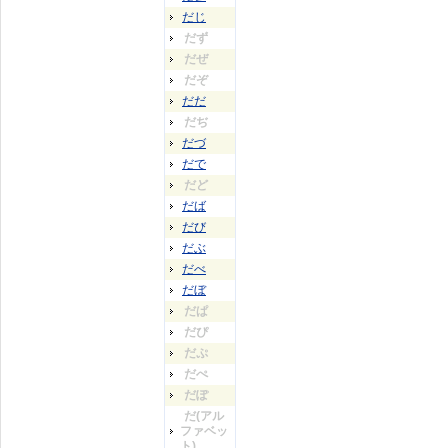
だじ
だず
だぜ
だぞ
だだ
だぢ
だづ
だで
だど
だば
だび
だぶ
だべ
だぼ
だぱ
だぴ
だぷ
だぺ
だぽ
だ(アル
ファベッ
ト)