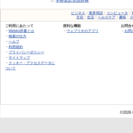
学研全訳古語辞典
ビジネス
｜
業界用語
｜
コンピュータ
｜
文化
｜
生活
｜
ヘルスケア
｜
趣味
｜
ご利用にあたって
便利な機能
お問合
・
Weblio辞書とは
・
ウェブリオのアプリ
・
お問
・
検索の仕方
・
ヘルプ
・
利用規約
・
プライバシーポリシー
・
サイトマップ
・
クッキー・アクセスデータに
ついて
©2026 