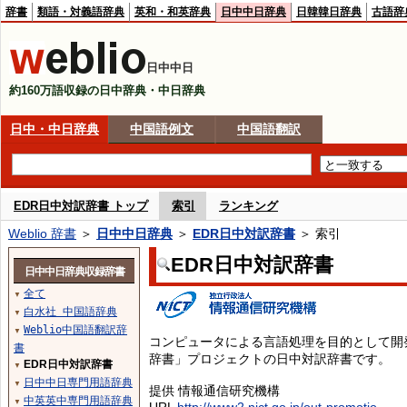
辞書
類語・対義語辞典
英和・和英辞典
日中中日辞典
日韓韓日辞典
古語辞
日中中日
約160万語収録の日中辞典・中日辞典
日中・中日辞典
中国語例文
中国語翻訳
EDR日中対訳辞書 トップ
索引
ランキング
Weblio 辞書
＞
日中中日辞典
＞
EDR日中対訳辞書
＞ 索引
EDR日中対訳辞書
日中中日辞典収録辞書
全て
▼
白水社 中国語辞典
▼
Weblio中国語翻訳辞
▼
コンピュータによる言語処理を目的として開
書
辞書」プロジェクトの日中対訳辞書です。
EDR日中対訳辞書
▼
日中中日専門用語辞典
▼
提供 情報通信研究機構
中英英中専門用語辞典
▼