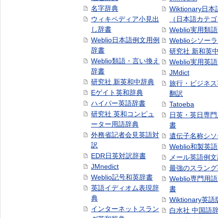
名字辞典
Wiktionary日
ウィキペディア小見出
（日本語カテゴ
し辞書
Weblio実用類
Weblio日本語例文用例
Weblioシソー
辞書
研究社 新和英
Weblio類語・言い換え
Weblio実用英
辞書
JMdict
研究社 新英和中辞典
旅行・ビジネス
Eゲイト英和辞典
翻訳
ハイパー英語辞書
Tatoeba
研究社 英和コンピュ
日英・英日専門
ーター用語辞典
書
外務省記者会見英語対
遺伝子名称シソ
訳
Weblio和製英
EDR日英対訳辞書
メール英語例文
JMnedict
最強のスラング
Weblio記号和英辞書
Weblio専門用
英語イディオム表現辞
書
典
Wiktionary英語
インターネットスラン
白水社 中国語