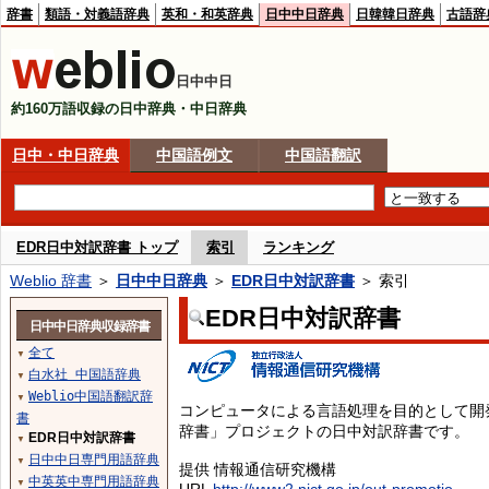
辞書
類語・対義語辞典
英和・和英辞典
日中中日辞典
日韓韓日辞典
古語辞
日中中日
約160万語収録の日中辞典・中日辞典
日中・中日辞典
中国語例文
中国語翻訳
EDR日中対訳辞書 トップ
索引
ランキング
Weblio 辞書
＞
日中中日辞典
＞
EDR日中対訳辞書
＞ 索引
EDR日中対訳辞書
日中中日辞典収録辞書
全て
▼
白水社 中国語辞典
▼
Weblio中国語翻訳辞
▼
コンピュータによる言語処理を目的として開
書
辞書」プロジェクトの日中対訳辞書です。
EDR日中対訳辞書
▼
日中中日専門用語辞典
▼
提供 情報通信研究機構
中英英中専門用語辞典
▼