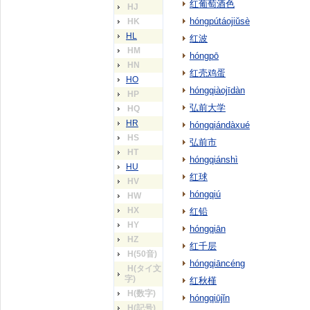
红葡萄酒色
HJ
hóngpútáojiǔsè
HK
HL
红波
HM
hóngpō
HN
红壳鸡蛋
HO
hóngqiàojīdàn
HP
弘前大学
HQ
HR
hóngqiándàxué
HS
弘前市
HT
hóngqiánshì
HU
红球
HV
hóngqiú
HW
HX
红铅
HY
hóngqiān
HZ
红千层
H(50音)
hóngqiāncéng
H(タイ文
字)
红秋槿
H(数字)
hóngqiūjǐn
H(記号)