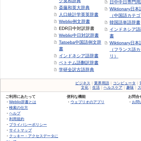
グ英和辞典
日中中日専門用
斎藤和英大辞典
Wiktionary日
人口統計学英英辞書
（中国語カテゴ
Weblio例文辞書
韓国語単語辞書
EDR日中対訳辞書
インドネシア語
Weblio中日対訳辞書
書
Tatoeba中国語例文辞
Wiktionary日
書
（フランス語カ
インドネシア語辞書
リ）
ベトナム語翻訳辞書
学研全訳古語辞典
ビジネス
｜
業界用語
｜
コンピュータ
｜
文化
｜
生活
｜
ヘルスケア
｜
趣味
｜
ご利用にあたって
便利な機能
お問合
・
Weblio辞書とは
・
ウェブリオのアプリ
・
お問
・
検索の仕方
・
ヘルプ
・
利用規約
・
プライバシーポリシー
・
サイトマップ
・
クッキー・アクセスデータに