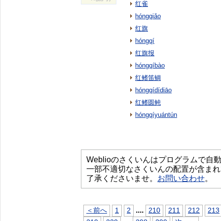
红雀
hóngqiǎo
红旗
hóngqí
红旗报
hóngqíbào
红鳍笛鲷
hóngqídídiāo
红鳍圆鲀
hóngqíyuántún
Weblioのさくいんはプログラムで
一部不適切なさくいんの配置が含まれ
了承くださいませ。
お問い合わせ
。
...
.
＜前へ
1
2
210
211
212
213