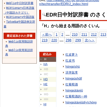
URL
http://www2.nict.go.jp/out-promotio
Weblio中日対訳辞書
n/techtransfer/EDR/J_index.html
▼
Wiktionary日本語版
▼
（中国語カテゴリ）
EDR日中対訳辞書 のさ
Wiktionary中国語版
▼
Tatoeba中国語例文辞
▼
「H」から始まる用語のさくいん
書
...
.
＜前へ
1
2
210
211
212
213
最近追加された辞書
...
.
219
220
298
299
次へ＞
Weblio実用類語辞
▼
典
Weblio実用英語辞
▼
絞込み
典
红皮萝卜
H
红皮书
HA
hóngpíshū
HB
洪堡鼠李
HC
hóngpùshǔlǐ
HD
HE
红葡萄酒
HF
hóngpútáojiǔ
HG
红葡萄酒的一种
HH
hóngpútáojiǔdíyīchóng
HI