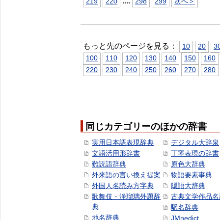
...
.
219
220
298
299
次へ＞
もっと先のページを見る：
10
20
3
100
110
120
130
140
150
160
220
230
240
250
260
270
280
同じカテゴリーのほかの辞書
実用日本語表現辞典
デジタル大辞泉
文語活用形辞書
丁寧表現の辞書
難読語辞典
原色大辞典
外来語の言い換え提案
物語要素事典
外国人名読み方字典
隠語大辞典
歌舞伎・浄瑠璃外題辞
古典文学作品名
典
駅名辞典
地名辞典
JMnedict