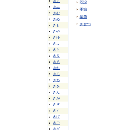
きま
既設
きみ
季節
きむ
基節
きめ
きせつ
きも
きや
きゆ
きよ
きら
きり
きる
きれ
きろ
きわ
きを
きん
きが
きぎ
きぐ
きげ
きご
きざ