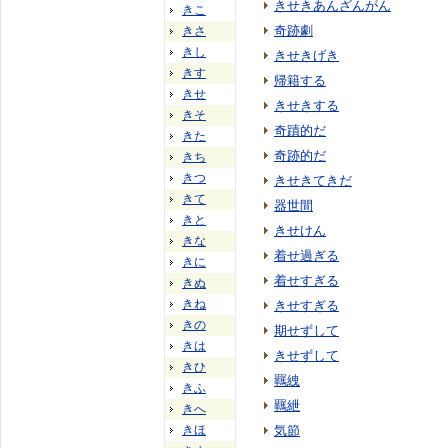
きせきあんざんがん
きこ
奇跡劇
きさ
きし
きせきげき
きす
帰籍する
きせ
きせきする
きそ
奇蹟的だ
きた
奇跡的だ
きち
きつ
きせきてきだ
きて
器世間
きと
きせけん
きな
着せ過ぎる
きに
着せすぎる
きぬ
きね
きせすぎる
きの
期せずして
きは
きせずして
きひ
羈絏
きふ
羈紲
きへ
きほ
気節