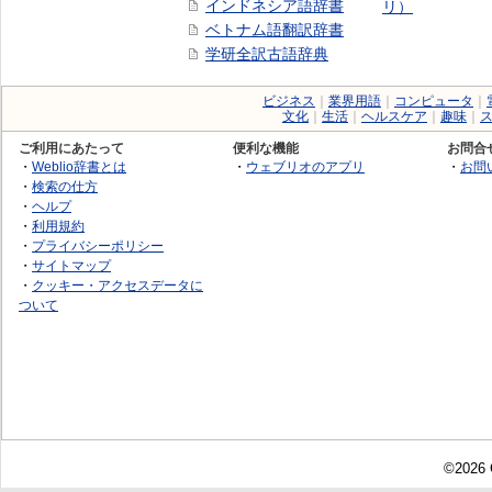
インドネシア語辞書
リ）
ベトナム語翻訳辞書
学研全訳古語辞典
ビジネス
｜
業界用語
｜
コンピュータ
｜
文化
｜
生活
｜
ヘルスケア
｜
趣味
｜
ご利用にあたって
便利な機能
お問合
・
Weblio辞書とは
・
ウェブリオのアプリ
・
お問
・
検索の仕方
・
ヘルプ
・
利用規約
・
プライバシーポリシー
・
サイトマップ
・
クッキー・アクセスデータに
ついて
©2026 