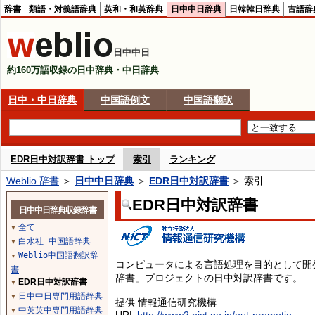
辞書
類語・対義語辞典
英和・和英辞典
日中中日辞典
日韓韓日辞典
古語辞
日中中日
約160万語収録の日中辞典・中日辞典
日中・中日辞典
中国語例文
中国語翻訳
EDR日中対訳辞書 トップ
索引
ランキング
Weblio 辞書
＞
日中中日辞典
＞
EDR日中対訳辞書
＞ 索引
EDR日中対訳辞書
日中中日辞典収録辞書
全て
▼
白水社 中国語辞典
▼
Weblio中国語翻訳辞
▼
コンピュータによる言語処理を目的として開
書
辞書」プロジェクトの日中対訳辞書です。
EDR日中対訳辞書
▼
日中中日専門用語辞典
▼
提供 情報通信研究機構
中英英中専門用語辞典
▼