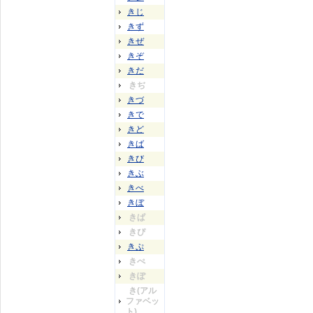
きじ
きず
きぜ
きぞ
きだ
きぢ
きづ
きで
きど
きば
きび
きぶ
きべ
きぼ
きぱ
きぴ
きぷ
きぺ
きぽ
き(アル
ファベッ
ト)