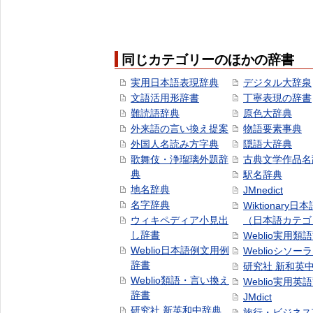
同じカテゴリーのほかの辞書
実用日本語表現辞典
デジタル大辞泉
文語活用形辞書
丁寧表現の辞書
難読語辞典
原色大辞典
外来語の言い換え提案
物語要素事典
外国人名読み方字典
隠語大辞典
歌舞伎・浄瑠璃外題辞
古典文学作品名
典
駅名辞典
地名辞典
JMnedict
名字辞典
Wiktionary日
ウィキペディア小見出
（日本語カテゴ
し辞書
Weblio実用類
Weblio日本語例文用例
Weblioシソー
辞書
研究社 新和英
Weblio類語・言い換え
Weblio実用英
辞書
JMdict
研究社 新英和中辞典
旅行・ビジネス