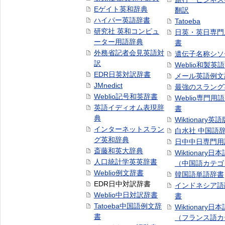
Eゲイト英和辞典
翻訳
ハイパー英語辞書
Tatoeba
研究社 英和コンピュ
日英・英日専門
ーター用語辞典
書
外務省記者会見英語対
遺伝子名称シソ
訳
Weblio和製英
EDR日英対訳辞書
メール英語例文
JMnedict
最強のスラング
Weblio記号和英辞書
Weblio専門用
英語イディオム表現辞
書
典
Wiktionary英語
インターネットスラン
白水社 中国語
グ英和辞典
日中中日専門用
斎藤和英大辞典
Wiktionary日
人口統計学英英辞書
（中国語カテゴ
Weblio例文辞書
韓国語単語辞書
EDR日中対訳辞書
インドネシア語
Weblio中日対訳辞書
書
Tatoeba中国語例文辞
Wiktionary日
書
（フランス語カ