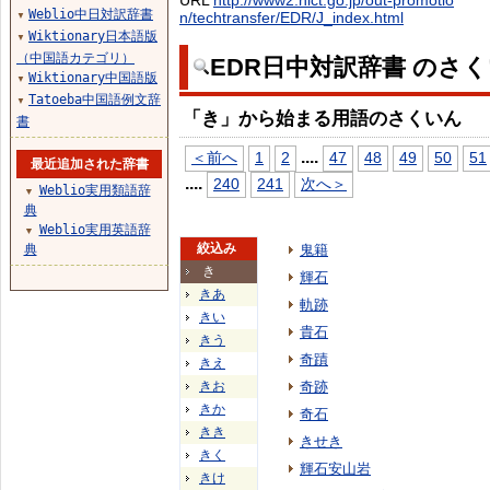
URL
http://www2.nict.go.jp/out-promotio
Weblio中日対訳辞書
n/techtransfer/EDR/J_index.html
▼
Wiktionary日本語版
▼
（中国語カテゴリ）
EDR日中対訳辞書 のさ
Wiktionary中国語版
▼
Tatoeba中国語例文辞
▼
「き」から始まる用語のさくいん
書
...
.
＜前へ
1
2
47
48
49
50
51
最近追加された辞書
...
.
240
241
次へ＞
Weblio実用類語辞
▼
典
Weblio実用英語辞
▼
絞込み
典
鬼籍
き
輝石
きあ
軌跡
きい
貴石
きう
奇蹟
きえ
きお
奇跡
きか
奇石
きき
きせき
きく
輝石安山岩
きけ