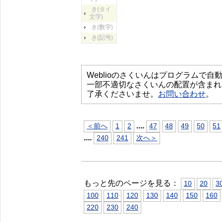
き(タイ
文字)
き(数字)
き(記号)
Weblioのさくいんはプログラムで
一部不適切なさくいんの配置が含まれ
了承くださいませ。
お問い合わせ
。
...
.
＜前へ
1
2
47
48
49
50
51
...
.
240
241
次へ＞
もっと先のページを見る：
10
20
3
100
110
120
130
140
150
160
220
230
240