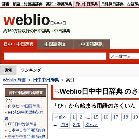
辞書
類語・対義語辞典
英和・和英辞典
日中中日辞典
日韓韓日辞典
古語辞
日中中日
約160万語収録の日中辞典・中日辞典
日中・中日辞典
中国語例文
中国語翻訳
索引
ランキング
Weblio 辞書
＞
日中中日辞典
＞ 索引
Weblio日中中日辞典 の
日中中日辞典収録辞書
全て
「ひ」から始まる用語のさくいん
白水社 中国語辞典
▼
Weblio中国語翻訳辞
▼
...
.
＜前へ
1
2
15
16
17
18
19
書
...
.
EDR日中対訳辞書
219
220
次へ＞
▼
日中中日専門用語辞典
▼
中英英中専門用語辞典
▼