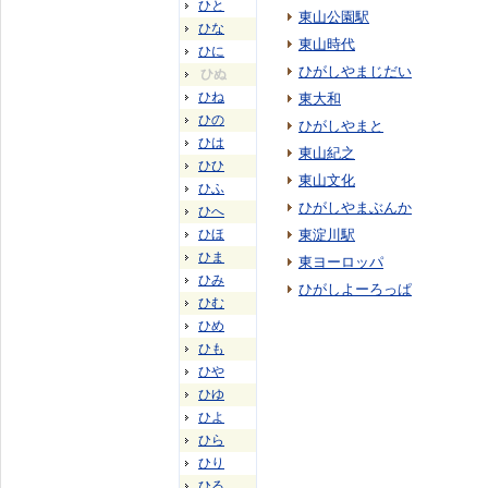
ひと
東山公園駅
ひな
東山時代
ひに
ひがしやまじだい
ひぬ
ひね
東大和
ひの
ひがしやまと
ひは
東山紀之
ひひ
東山文化
ひふ
ひがしやまぶんか
ひへ
ひほ
東淀川駅
ひま
東ヨーロッパ
ひみ
ひがしよーろっぱ
ひむ
ひめ
ひも
ひや
ひゆ
ひよ
ひら
ひり
ひる