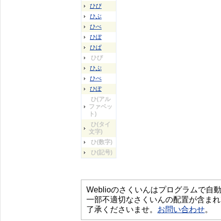
ひび
ひぶ
ひべ
ひぼ
ひぱ
ひぴ
ひぷ
ひぺ
ひぽ
ひ(アル
ファベッ
ト)
ひ(タイ
文字)
ひ(数字)
ひ(記号)
Weblioのさくいんはプログラムで
一部不適切なさくいんの配置が含まれ
了承くださいませ。
お問い合わせ
。