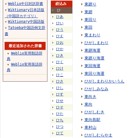
Weblio中日対訳辞書
絞込み
東廻り
▼
Wiktionary日本語版
ひ
▼
東廻
（中国語カテゴリ）
ひあ
東回り
Wiktionary中国語版
▼
ひい
東回
Tatoeba中国語例文辞
▼
ひう
書
東まわり
ひえ
ひお
ひがしまわり
最近追加された辞書
ひか
東廻海運
Weblio実用類語辞
▼
ひき
東廻り海運
典
ひく
Weblio実用英語辞
▼
東回海運
ひけ
典
東回り海運
ひこ
ひがしまわりかいうん
ひさ
ひし
ひがしみなみ
ひす
東向き
ひせ
東向
ひそ
ひがしむき
ひた
東向島駅
ひち
ひつ
東村山
ひて
ひがしむらやま