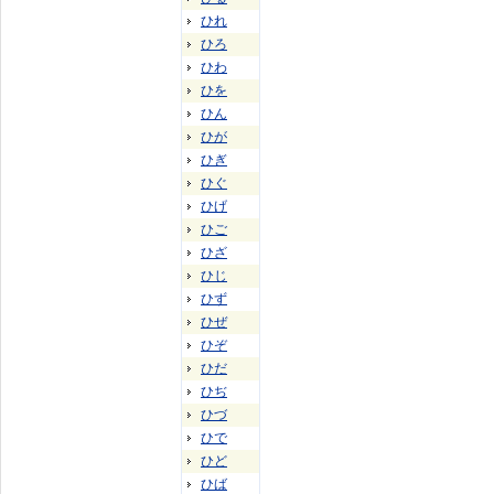
ひれ
ひろ
ひわ
ひを
ひん
ひが
ひぎ
ひぐ
ひげ
ひご
ひざ
ひじ
ひず
ひぜ
ひぞ
ひだ
ひぢ
ひづ
ひで
ひど
ひば