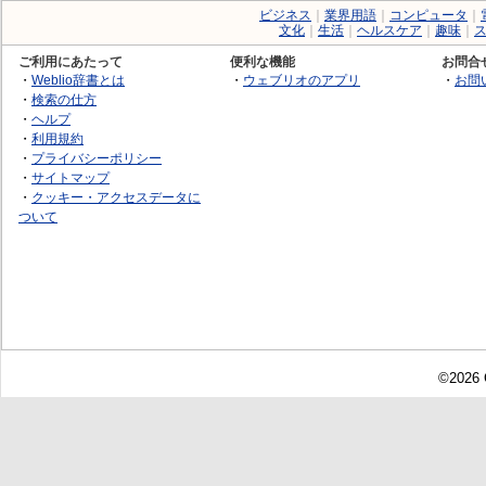
ビジネス
｜
業界用語
｜
コンピュータ
｜
文化
｜
生活
｜
ヘルスケア
｜
趣味
｜
ご利用にあたって
便利な機能
お問合
・
Weblio辞書とは
・
ウェブリオのアプリ
・
お問
・
検索の仕方
・
ヘルプ
・
利用規約
・
プライバシーポリシー
・
サイトマップ
・
クッキー・アクセスデータに
ついて
©2026 