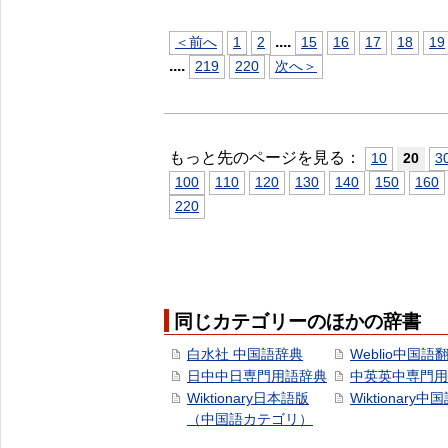
...
.
＜前へ
1
2
15
16
17
18
19
...
.
219
220
次へ＞
もっと先のページを見る：
10
20
3
100
110
120
130
140
150
160
220
同じカテゴリーのほかの辞書
白水社 中国語辞典
Weblio中国語
日中中日専門用語辞典
中英英中専門用
Wiktionary日本語版
Wiktionary中
（中国語カテゴリ）