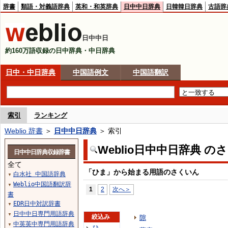
辞書
類語・対義語辞典
英和・和英辞典
日中中日辞典
日韓韓日辞典
古語辞
日中中日
約160万語収録の日中辞典・中日辞典
日中・中日辞典
中国語例文
中国語翻訳
索引
ランキング
Weblio 辞書
＞
日中中日辞典
＞ 索引
Weblio日中中日辞典 の
日中中日辞典収録辞書
全て
「ひま」から始まる用語のさくいん
白水社 中国語辞典
▼
Weblio中国語翻訳辞
▼
1
2
次へ＞
書
EDR日中対訳辞書
▼
日中中日専門用語辞典
▼
絞込み
隙
中英英中専門用語辞典
▼
ひ