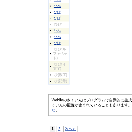
ひべ
ひぼ
ひぱ
ひぴ
ひぷ
ひぺ
ひぽ
ひ(アル
ファベッ
ト)
ひ(タイ
文字)
ひ(数字)
ひ(記号)
Weblioのさくいんはプログラムで自動的に
くいんの配置が含まれていることもあります。
せ
。
1
2
次へ＞