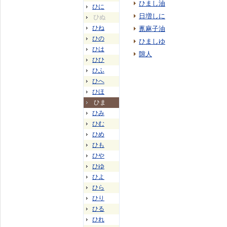
ひまし油
ひに
日増しに
ひぬ
ひね
蓖麻子油
ひの
ひましゆ
ひは
隙人
ひひ
ひふ
ひへ
ひほ
ひま
ひみ
ひむ
ひめ
ひも
ひや
ひゆ
ひよ
ひら
ひり
ひる
ひれ