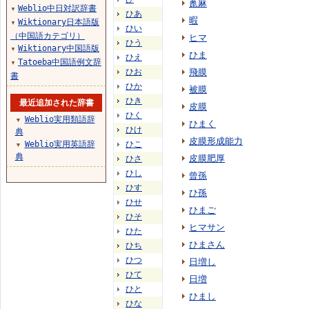
蓖麻
Weblio中日対訳辞書
▼
ひあ
暇
Wiktionary日本語版
▼
ひい
（中国語カテゴリ）
ヒマ
ひう
Wiktionary中国語版
▼
ひま
ひえ
Tatoeba中国語例文辞
▼
ひお
飛膜
書
ひか
被膜
ひき
最近追加された辞書
皮膜
ひく
Weblio実用類語辞
▼
ひまく
ひけ
典
皮膜形成能力
Weblio実用英語辞
ひこ
▼
典
皮膜肥厚
ひさ
ひし
曾孫
ひす
ひ孫
ひせ
ひまご
ひそ
ヒマサン
ひた
ひまさん
ひち
ひつ
日増し
ひて
日増
ひと
ひまし
ひな