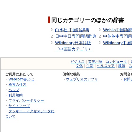
同じカテゴリーのほかの辞書
白水社 中国語辞典
Weblio中国語
日中中日専門用語辞典
中英英中専門用
Wiktionary日本語版
Wiktionary中
（中国語カテゴリ）
ビジネス
｜
業界用語
｜
コンピュータ
｜
文化
｜
生活
｜
ヘルスケア
｜
趣味
｜
ご利用にあたって
便利な機能
お問合
・
Weblio辞書とは
・
ウェブリオのアプリ
・
お問
・
検索の仕方
・
ヘルプ
・
利用規約
・
プライバシーポリシー
・
サイトマップ
・
クッキー・アクセスデータに
ついて