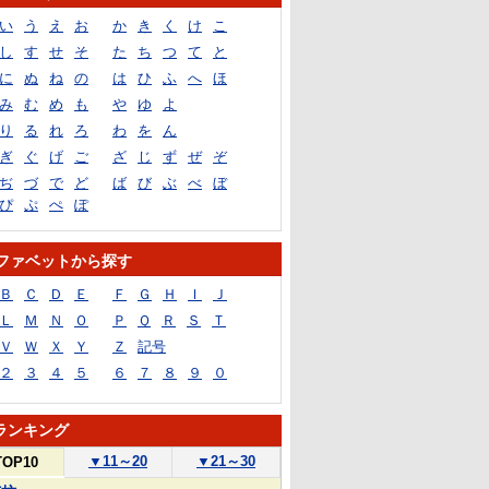
い
う
え
お
か
き
く
け
こ
し
す
せ
そ
た
ち
つ
て
と
に
ぬ
ね
の
は
ひ
ふ
へ
ほ
み
む
め
も
や
ゆ
よ
り
る
れ
ろ
わ
を
ん
ぎ
ぐ
げ
ご
ざ
じ
ず
ぜ
ぞ
ぢ
づ
で
ど
ば
び
ぶ
べ
ぼ
ぴ
ぷ
ぺ
ぽ
ファベットから探す
Ｂ
Ｃ
Ｄ
Ｅ
Ｆ
Ｇ
Ｈ
Ｉ
Ｊ
Ｌ
Ｍ
Ｎ
Ｏ
Ｐ
Ｑ
Ｒ
Ｓ
Ｔ
Ｖ
Ｗ
Ｘ
Ｙ
Ｚ
記号
２
３
４
５
６
７
８
９
０
ランキング
▼
11～20
▼
21～30
TOP10