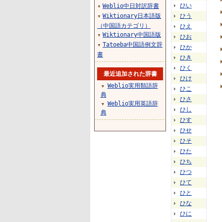
ひい
Weblio中日対訳辞書
▼
Wiktionary日本語版
ひう
▼
（中国語カテゴリ）
ひえ
Wiktionary中国語版
▼
ひお
Tatoeba中国語例文辞
▼
ひか
書
ひき
ひく
最近追加された辞書
ひけ
Weblio実用類語辞
▼
ひこ
典
ひさ
Weblio実用英語辞
▼
ひし
典
ひす
ひせ
ひそ
ひた
ひち
ひつ
ひて
ひと
ひな
ひに