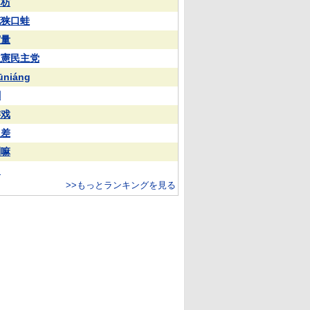
苏枋
花狭口蛙
実量
立憲民主党
ūniáng
蒯
游戏
反差
喇嘛
常
>>もっとランキングを見る