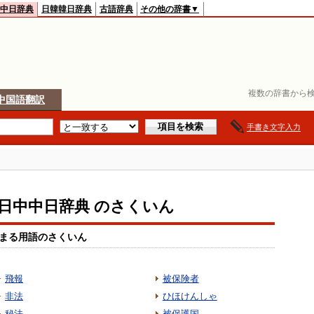
中日辞典
日韓韓日辞典
古語辞典
その他の辞書▼
複数の辞書から検
中国語翻訳
手書き文字入力
io日中中日辞典 のさくいん
まる用語のさくいん
飛報
被保険者
非法
ひほけんしゃ
秘法
被保護国