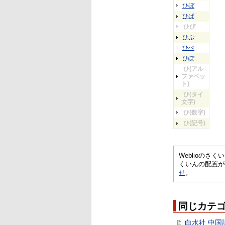
ひぼ
ひぱ
ひぴ
ひぷ
ひぺ
ひぽ
ひ(アル
ファベッ
ト)
ひ(タイ
文字)
ひ(数字)
ひ(記号)
Weblioの
くいんの配置が
せ
。
同じカテ
白水社 中国