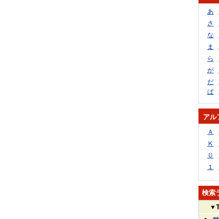
あ
さ
な
ま
ら
が
だ
ぱ
アル
Ａ
Ｋ
Ｕ
１
検索
▼