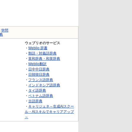
｜
学問
典
ウェブリオのサービス
・
Weblio 辞書
・
類語・対義語辞典
・
英和辞典・和英辞典
・
Weblio翻訳
・
日中中日辞典
・
日韓韓日辞典
・
フランス語辞典
・
インドネシア語辞典
・
タイ語辞典
・
ベトナム語辞典
・
古語辞典
・
キャリジェネ～生成AIスクー
ル・AIスキルでキャリアアップ
～