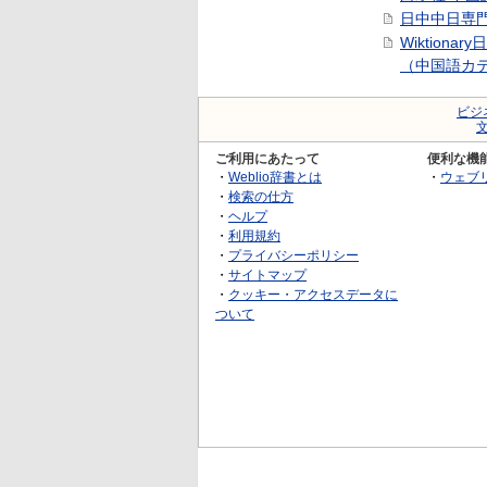
日中中日専
Wiktionar
（中国語カ
ビジ
ご利用にあたって
便利な機
・
Weblio辞書とは
・
ウェブ
・
検索の仕方
・
ヘルプ
・
利用規約
・
プライバシーポリシー
・
サイトマップ
・
クッキー・アクセスデータに
ついて