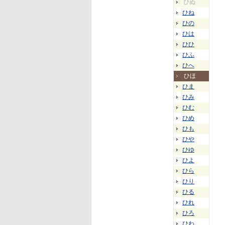
ひぬ
ひね
ひの
ひは
ひひ
ひふ
ひへ
ひほ
ひま
ひみ
ひむ
ひめ
ひも
ひや
ひゆ
ひよ
ひら
ひり
ひる
ひれ
ひろ
ひわ