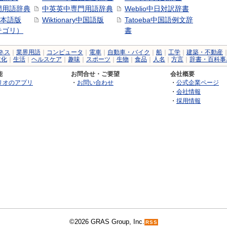
門用語辞典
中英英中専門用語辞典
Weblio中日対訳辞書
y日本語版
Wiktionary中国語版
Tatoeba中国語例文辞
テゴリ）
書
ネス
｜
業界用語
｜
コンピュータ
｜
電車
｜
自動車・バイク
｜
船
｜
工学
｜
建築・不動産
文化
｜
生活
｜
ヘルスケア
｜
趣味
｜
スポーツ
｜
生物
｜
食品
｜
人名
｜
方言
｜
辞書・百科事
能
お問合せ・ご要望
会社概要
リオのアプリ
・
お問い合わせ
・
公式企業ページ
・
会社情報
・
採用情報
©2026 GRAS Group, Inc.
RSS