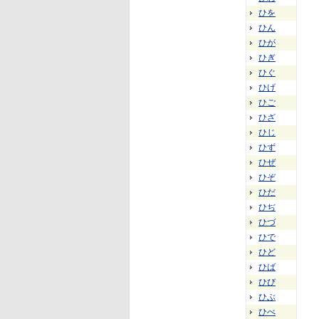
ひを
ひん
ひが
ひぎ
ひぐ
ひげ
ひご
ひざ
ひじ
ひず
ひぜ
ひぞ
ひだ
ひぢ
ひづ
ひで
ひど
ひば
ひび
ひぶ
ひべ