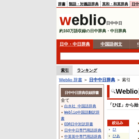
辞書
類語・対義語辞典
英和・和英辞典
日中
日中中日
約160万語収録の日中辞典・中日辞典
日中・中日辞典
中国語例文
索引
ランキング
Weblio 辞書
＞
日中中日辞典
＞ 索引
Webl
日中中日辞典収録辞書
全て
「ひほ」から始
白水社 中国語辞典
▼
Weblio中国語翻訳辞
▼
書
絞込み
EDR日中対訳辞書
▼
ひ
日中中日専門用語辞典
▼
ひあ
中英英中専門用語辞典
▼