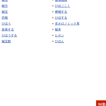
秘方
ひほごこく
秘宝
裨補する
悲報
ひほする
ひほう
非ホロノミック系
庇保する
秘本
ひほうする
ヒホン
秘宝館
ひほん
50