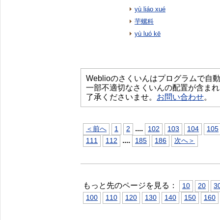
yù liáo xué
芋螺科
yù luó kē
Weblioのさくいんはプログラムで
一部不適切なさくいんの配置が含まれ
了承くださいませ。
お問い合わせ
。
...
.
＜前へ
1
2
102
103
104
105
...
.
111
112
185
186
次へ＞
もっと先のページを見る：
10
20
3
100
110
120
130
140
150
160