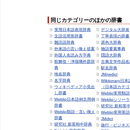
同じカテゴリーのほかの辞書
実用日本語表現辞典
デジタル大辞泉
文語活用形辞書
丁寧表現の辞書
難読語辞典
原色大辞典
外来語の言い換え提案
物語要素事典
外国人名読み方字典
隠語大辞典
歌舞伎・浄瑠璃外題辞
古典文学作品名
典
駅名辞典
地名辞典
JMnedict
名字辞典
Wiktionary日
ウィキペディア小見出
（日本語カテゴ
し辞書
Weblio実用類
Weblio日本語例文用例
Weblioシソー
辞書
研究社 新和英
Weblio類語・言い換え
Weblio実用英
辞書
JMdict
研究社 新英和中辞典
旅行・ビジネス