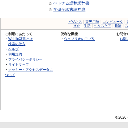
ベトナム語翻訳辞書
学研全訳古語辞典
ビジネス
｜
業界用語
｜
コンピュータ
｜
文化
｜
生活
｜
ヘルスケア
｜
趣味
｜
ご利用にあたって
便利な機能
お問合
・
Weblio辞書とは
・
ウェブリオのアプリ
・
お問
・
検索の仕方
・
ヘルプ
・
利用規約
・
プライバシーポリシー
・
サイトマップ
・
クッキー・アクセスデータに
ついて
©2026 