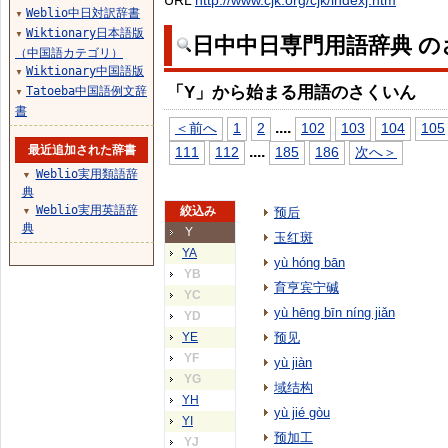
URL
http://www.cjk.org/cjk/indexj.htm
Weblio中日対訳辞書
▼
Wiktionary日本語版
▼
日中中日専門用語辞典 の
（中国語カテゴリ）
Wiktionary中国語版
▼
「Y」から始まる用語のさくいん
Tatoeba中国語例文辞
▼
書
...
.
＜前へ
1
2
102
103
104
105
最近追加された辞書
...
.
111
112
185
186
次へ＞
Weblio実用類語辞
▼
典
Weblio実用英語辞
絞込み
预后
▼
典
Y
玉红斑
YA
yù hóng bān
YB
育亨宾宁碱
YC
yù hēng bīn níng jiǎn
YD
YE
预见
YF
yù jiàn
YG
域结构
YH
yù jié gòu
YI
预加工
YJ