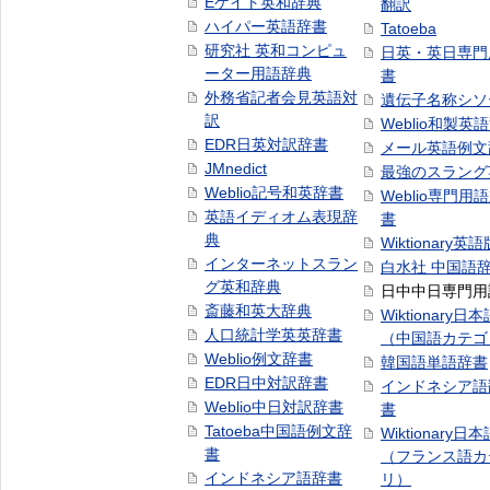
Eゲイト英和辞典
翻訳
ハイパー英語辞書
Tatoeba
研究社 英和コンピュ
日英・英日専門
ーター用語辞典
書
外務省記者会見英語対
遺伝子名称シソ
訳
Weblio和製英
EDR日英対訳辞書
メール英語例文
JMnedict
最強のスラング
Weblio記号和英辞書
Weblio専門用
英語イディオム表現辞
書
典
Wiktionary英語
インターネットスラン
白水社 中国語
グ英和辞典
日中中日専門用
斎藤和英大辞典
Wiktionary日
人口統計学英英辞書
（中国語カテゴ
Weblio例文辞書
韓国語単語辞書
EDR日中対訳辞書
インドネシア語
Weblio中日対訳辞書
書
Tatoeba中国語例文辞
Wiktionary日
書
（フランス語カ
インドネシア語辞書
リ）