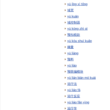
yù jǐng xì tǒng
域宽
yù kuān
域控制器
yù kòng zhì qì
预扣税款
yù kòu shuì kuǎn
阈量
yù liàng
预料
yù liào
预联编模块
yù lián biān mó kuài
浴疗法
yù liáo fǎ
浴疗反应
yù liáo fǎn yìng
浴疗学