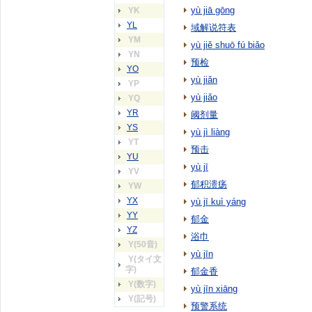
yù jiā gōng
YK
YL
域解说符表
YM
yù jiě shuō fú biǎo
YN
预检
YO
yù jiǎn
YP
yù jiǎo
YQ
YR
阈剂量
YS
yù jì liàng
YT
预击
YU
yù jī
YV
郁积溃疡
YW
YX
yù jī kuì yáng
YY
郁金
YZ
浴巾
Y(50音)
yù jīn
Y(タイ文
字)
郁金香
Y(数字)
yù jīn xiāng
Y(記号)
预警系统