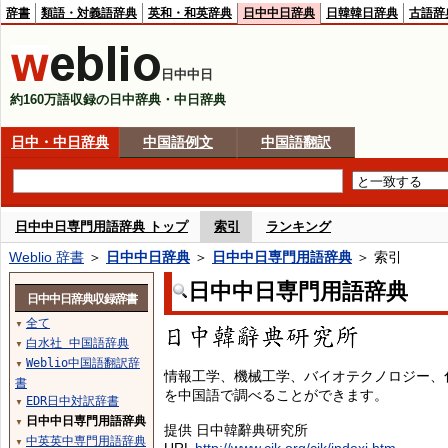
辞書
類語・対義語辞典
英和・和英辞典
日中中日辞典
日韓韓日辞典
古語辞
日中中日
約160万語収録の日中辞典・中日辞典
日中・中日辞典
中国語例文
中国語翻訳
日中中日専門用語辞典 トップ
索引
ランキング
Weblio 辞書
＞
日中中日辞典
＞
日中中日専門用語辞典
＞ 索引
日中中日専門用語辞典
日中中日辞典収録辞書
全て
▼
白水社 中国語辞典
▼
Weblio中国語翻訳辞
▼
情報工学、機械工学、バイオテクノロジー、
書
を中国語で調べることができます。
EDR日中対訳辞書
▼
日中中日専門用語辞典
▼
提供 日中韓辭典研究所
中英英中専門用語辞典
▼