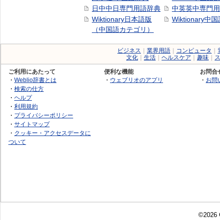
日中中日専門用語辞典
中英英中専門用
Wiktionary日本語版
Wiktionary中
（中国語カテゴリ）
ビジネス
｜
業界用語
｜
コンピュータ
｜
文化
｜
生活
｜
ヘルスケア
｜
趣味
｜
ご利用にあたって
便利な機能
お問合
・
Weblio辞書とは
・
ウェブリオのアプリ
・
お問
・
検索の仕方
・
ヘルプ
・
利用規約
・
プライバシーポリシー
・
サイトマップ
・
クッキー・アクセスデータに
ついて
©2026 