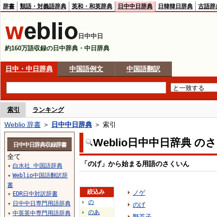
辞書
類語・対義語辞典
英和・和英辞典
日中中日辞典
日韓韓日辞典
古語辞
日中中日
約160万語収録の日中辞典・中日辞典
日中・中日辞典
中国語例文
中国語翻訳
索引
ランキング
Weblio 辞書
＞
日中中日辞典
＞ 索引
Weblio日中中日辞典 の
日中中日辞典収録辞書
全て
「のげ」から始まる用語のさくいん
白水社 中国語辞典
▼
Weblio中国語翻訳辞
▼
書
絞込み
ノゲ
EDR日中対訳辞書
▼
の
日中中日専門用語辞典
のげ
▼
のあ
中英英中専門用語辞典
▼
野芥子