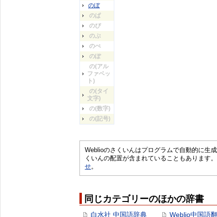
のぼ
のぱ
のぴ
のぷ
のぺ
のぽ
の(アル
ファベッ
ト)
の(タイ
文字)
の(数字)
の(記号)
Weblioのさくいんはプログラムで自動的に
くいんの配置が含まれていることもあります。
せ
。
同じカテゴリーのほかの辞書
白水社 中国語辞典
Weblio中国語