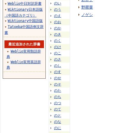
のい
Weblio中日対訳辞書
▼
野罌粟
Wiktionary日本語版
のう
▼
ノゲシ
（中国語カテゴリ）
のえ
Wiktionary中国語版
▼
のお
Tatoeba中国語例文辞
▼
のか
書
のき
のく
最近追加された辞書
のけ
Weblio実用類語辞
▼
のこ
典
のさ
Weblio実用英語辞
▼
のし
典
のす
のせ
のそ
のた
のち
のつ
のて
のと
のな
のに