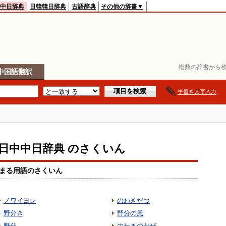
中日辞典
日韓韓日辞典
古語辞典
その他の辞書▼
複数の辞書から検
中国語翻訳
手書き文字入力
io日中中日辞典 のさくいん
まる用語のさくいん
ノワイヨン
のわきだつ
野分き
野分の風
野分
のわきのかぜ