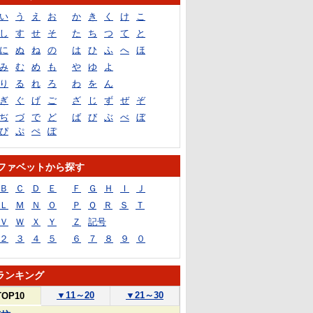
い
う
え
お
か
き
く
け
こ
し
す
せ
そ
た
ち
つ
て
と
に
ぬ
ね
の
は
ひ
ふ
へ
ほ
み
む
め
も
や
ゆ
よ
り
る
れ
ろ
わ
を
ん
ぎ
ぐ
げ
ご
ざ
じ
ず
ぜ
ぞ
ぢ
づ
で
ど
ば
び
ぶ
べ
ぼ
ぴ
ぷ
ぺ
ぽ
ファベットから探す
Ｂ
Ｃ
Ｄ
Ｅ
Ｆ
Ｇ
Ｈ
Ｉ
Ｊ
Ｌ
Ｍ
Ｎ
Ｏ
Ｐ
Ｑ
Ｒ
Ｓ
Ｔ
Ｖ
Ｗ
Ｘ
Ｙ
Ｚ
記号
２
３
４
５
６
７
８
９
０
ランキング
▼
11～20
▼
21～30
TOP10