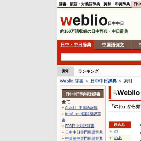
辞書
類語・対義語辞典
英和・和英辞典
日中
日中中日
約160万語収録の日中辞典・中日辞典
日中・中日辞典
中国語例文
索引
ランキング
Weblio 辞書
＞
日中中日辞典
＞ 索引
Webl
日中中日辞典収録辞書
全て
「のわ」から始
白水社 中国語辞典
▼
Weblio中国語翻訳辞
▼
書
絞込み
EDR日中対訳辞書
▼
の
日中中日専門用語辞典
▼
のあ
中英英中専門用語辞典
▼