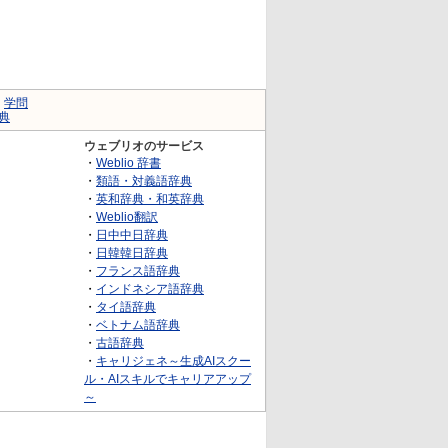
｜
学問
典
ウェブリオのサービス
・
Weblio 辞書
・
類語・対義語辞典
・
英和辞典・和英辞典
・
Weblio翻訳
・
日中中日辞典
・
日韓韓日辞典
・
フランス語辞典
・
インドネシア語辞典
・
タイ語辞典
・
ベトナム語辞典
・
古語辞典
・
キャリジェネ～生成AIスクー
ル・AIスキルでキャリアアップ
～