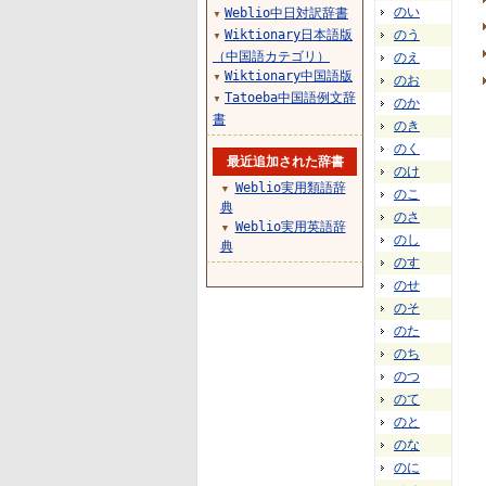
のい
Weblio中日対訳辞書
▼
Wiktionary日本語版
のう
▼
（中国語カテゴリ）
のえ
Wiktionary中国語版
▼
のお
Tatoeba中国語例文辞
▼
のか
書
のき
のく
最近追加された辞書
のけ
Weblio実用類語辞
▼
のこ
典
のさ
Weblio実用英語辞
▼
のし
典
のす
のせ
のそ
のた
のち
のつ
のて
のと
のな
のに