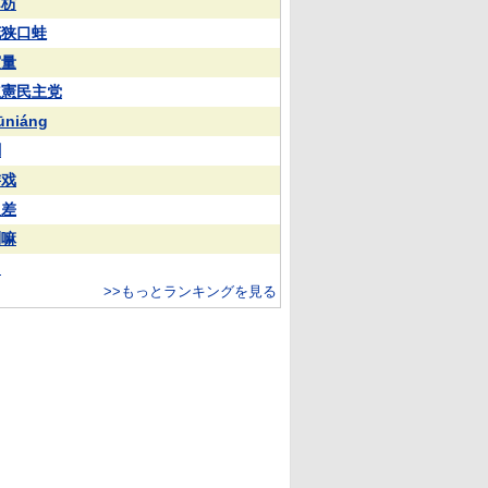
苏枋
花狭口蛙
実量
立憲民主党
ūniáng
蒯
游戏
反差
喇嘛
常
>>もっとランキングを見る