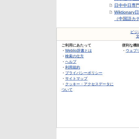
日中中日専
Wiktionar
（中国語カ
ビジ
ご利用にあたって
便利な機
・
Weblio辞書とは
・
ウェブ
・
検索の仕方
・
ヘルプ
・
利用規約
・
プライバシーポリシー
・
サイトマップ
・
クッキー・アクセスデータに
ついて