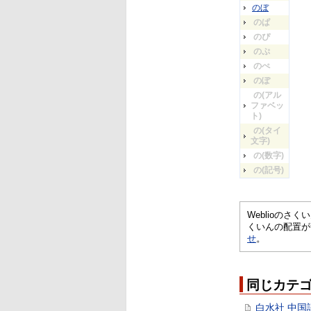
のぼ
のぱ
のぴ
のぷ
のぺ
のぽ
の(アル
ファベッ
ト)
の(タイ
文字)
の(数字)
の(記号)
Weblioの
くいんの配置が
せ
。
同じカテ
白水社 中国