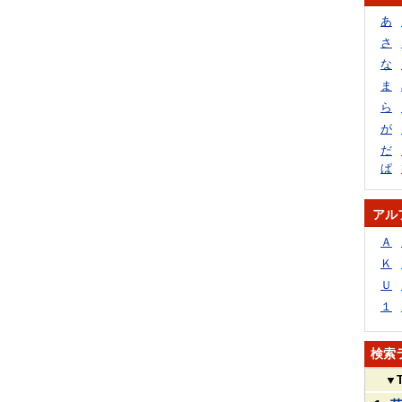
あ
さ
な
ま
ら
が
だ
ぱ
アル
Ａ
Ｋ
Ｕ
１
検索
▼