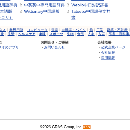
門用語辞典
中英英中専門用語辞典
Weblio中日対訳辞書
y日本語版
Wiktionary中国語版
Tatoeba中国語例文辞
テゴリ）
書
ネス
｜
業界用語
｜
コンピュータ
｜
電車
｜
自動車・バイク
｜
船
｜
工学
｜
建築・不動産
文化
｜
生活
｜
ヘルスケア
｜
趣味
｜
スポーツ
｜
生物
｜
食品
｜
人名
｜
方言
｜
辞書・百科事
能
お問合せ・ご要望
会社概要
リオのアプリ
・
お問い合わせ
・
公式企業ページ
・
会社情報
・
採用情報
©2026 GRAS Group, Inc.
RSS