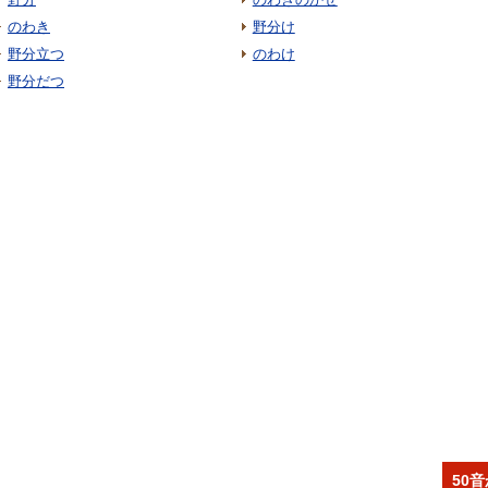
のわき
野分け
野分立つ
のわけ
野分だつ
50