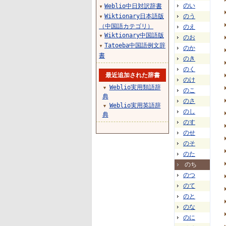
のい
Weblio中日対訳辞書
▼
Wiktionary日本語版
のう
▼
（中国語カテゴリ）
のえ
Wiktionary中国語版
▼
のお
Tatoeba中国語例文辞
▼
のか
書
のき
のく
最近追加された辞書
のけ
Weblio実用類語辞
▼
のこ
典
のさ
Weblio実用英語辞
▼
のし
典
のす
のせ
のそ
のた
のち
のつ
のて
のと
のな
のに