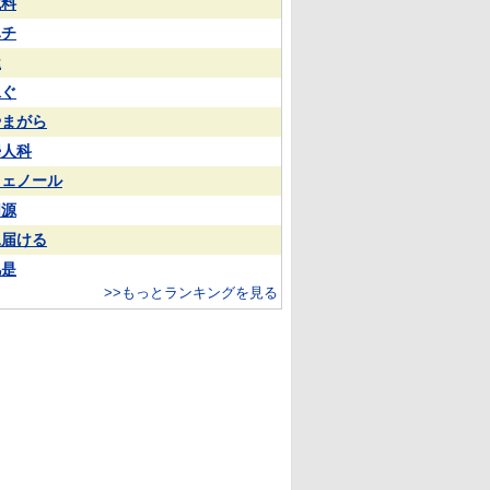
試料
ハチ
屋
泳ぐ
やまがら
婦人科
フェノール
同源
見届ける
凡是
>>もっとランキングを見る