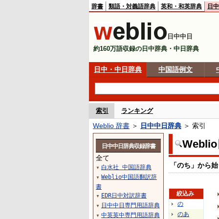
辞書
類語・対義語辞典
英和・和英辞典
日中
日中中日
約160万語収録の日中辞典・中日辞典
日中・中日辞典
中国語例文
索引
ランキング
Weblio 辞書
＞
日中中日辞典
＞ 索引
Webl
日中中日辞典収録辞書
全て
「のち」から始
白水社 中国語辞典
▼
Weblio中国語翻訳辞
▼
書
絞込み
EDR日中対訳辞書
▼
の
日中中日専門用語辞典
▼
のあ
中英英中専門用語辞典
▼