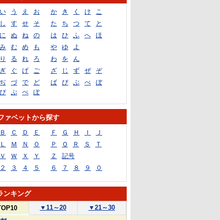
い
う
え
お
か
き
く
け
こ
し
す
せ
そ
た
ち
つ
て
と
に
ぬ
ね
の
は
ひ
ふ
へ
ほ
み
む
め
も
や
ゆ
よ
り
る
れ
ろ
わ
を
ん
ぎ
ぐ
げ
ご
ざ
じ
ず
ぜ
ぞ
ぢ
づ
で
ど
ば
び
ぶ
べ
ぼ
ぴ
ぷ
ぺ
ぽ
ファベットから探す
Ｂ
Ｃ
Ｄ
Ｅ
Ｆ
Ｇ
Ｈ
Ｉ
Ｊ
Ｌ
Ｍ
Ｎ
Ｏ
Ｐ
Ｑ
Ｒ
Ｓ
Ｔ
Ｖ
Ｗ
Ｘ
Ｙ
Ｚ
記号
２
３
４
５
６
７
８
９
０
ランキング
▼
11～20
▼
21～30
TOP10