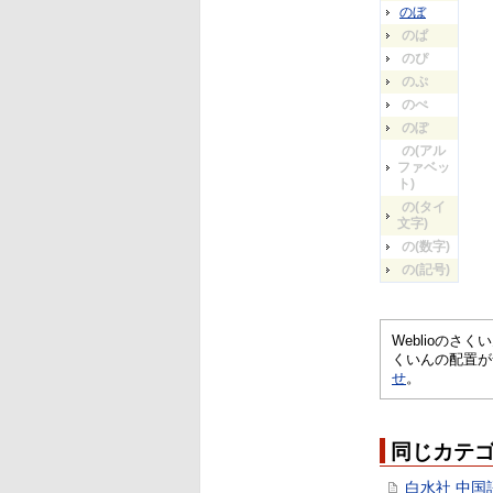
のぼ
のぱ
のぴ
のぷ
のぺ
のぽ
の(アル
ファベッ
ト)
の(タイ
文字)
の(数字)
の(記号)
Weblioの
くいんの配置が
せ
。
同じカテ
白水社 中国