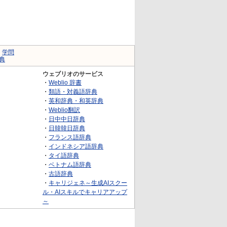
｜
学問
典
ウェブリオのサービス
・
Weblio 辞書
・
類語・対義語辞典
・
英和辞典・和英辞典
・
Weblio翻訳
・
日中中日辞典
・
日韓韓日辞典
・
フランス語辞典
・
インドネシア語辞典
・
タイ語辞典
・
ベトナム語辞典
・
古語辞典
・
キャリジェネ～生成AIスクー
ル・AIスキルでキャリアアップ
～