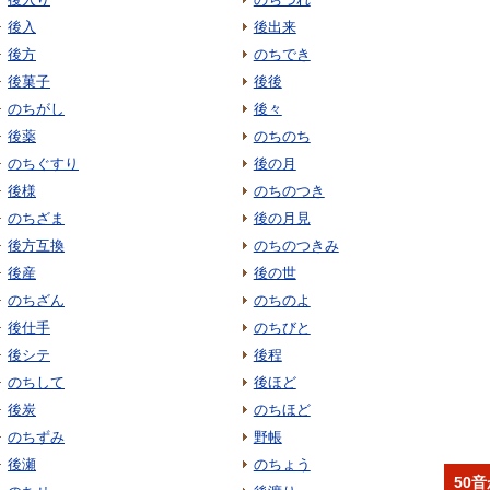
後入
後出来
後方
のちでき
後菓子
後後
のちがし
後々
後薬
のちのち
のちぐすり
後の月
後様
のちのつき
のちざま
後の月見
後方互換
のちのつきみ
後産
後の世
のちざん
のちのよ
後仕手
のちびと
後シテ
後程
のちして
後ほど
後炭
のちほど
のちずみ
野帳
後瀬
のちょう
50