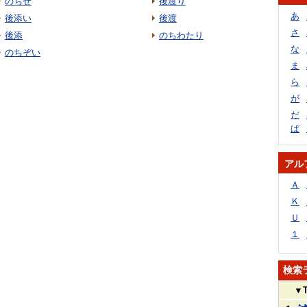
のちせ
後渡り
あ
後添い
後渡
さ
後添
のちわたり
な
のちぞい
ま
ら
が
だ
ぱ
アル
Ａ
Ｋ
Ｕ
１
検索
▼