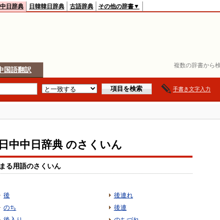
中日辞典
日韓韓日辞典
古語辞典
その他の辞書▼
複数の辞書から検
中国語翻訳
手書き文字入力
io日中中日辞典 のさくいん
まる用語のさくいん
後
後連れ
のち
後連
後入り
のちづれ