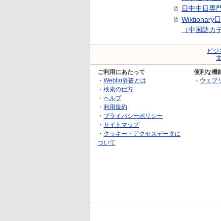
日中中日専
Wiktionar
（中国語カ
ビジ
ご利用にあたって
便利な機
・
Weblio辞書とは
・
ウェブ
・
検索の仕方
・
ヘルプ
・
利用規約
・
プライバシーポリシー
・
サイトマップ
・
クッキー・アクセスデータに
ついて