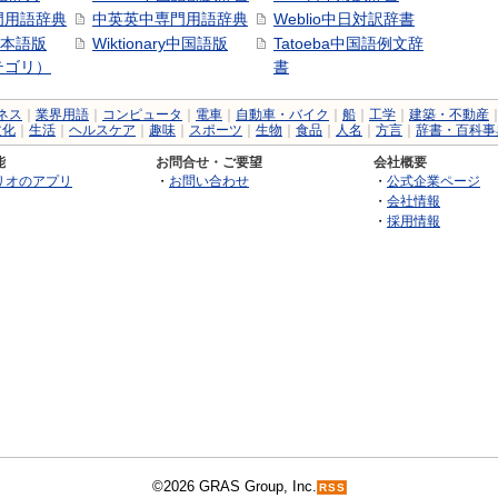
門用語辞典
中英英中専門用語辞典
Weblio中日対訳辞書
y日本語版
Wiktionary中国語版
Tatoeba中国語例文辞
テゴリ）
書
ネス
｜
業界用語
｜
コンピュータ
｜
電車
｜
自動車・バイク
｜
船
｜
工学
｜
建築・不動産
文化
｜
生活
｜
ヘルスケア
｜
趣味
｜
スポーツ
｜
生物
｜
食品
｜
人名
｜
方言
｜
辞書・百科事
能
お問合せ・ご要望
会社概要
リオのアプリ
・
お問い合わせ
・
公式企業ページ
・
会社情報
・
採用情報
©2026 GRAS Group, Inc.
RSS