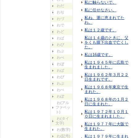
私に触らないで。
わだ
私に任せなさい。
わぢ
私ね、運に恵まれてた
わづ
わ。
わで
私は１２歳です。
わど
私は１４歳のときに、父
わば
をくも膜下出血で亡くし
わび
た。
わぶ
私は16歳です。
わべ
私は１９４５年に広島で
わぼ
生まれました。
わぱ
私は１９６２年３月２２
わぴ
日生まれです。
わぷ
私は１９６８年東京で生
わぺ
まれた。
わぽ
私は１９６８年の１月２
わ(アル
日に生まれた。
ファベッ
私は１９７２年１０月１
ト)
０日に生まれました。
わ(タイ
文字)
私は１９７７年に大阪で
生まれた。
わ(数字)
わ(記号)
私は１９７９年に生まれ