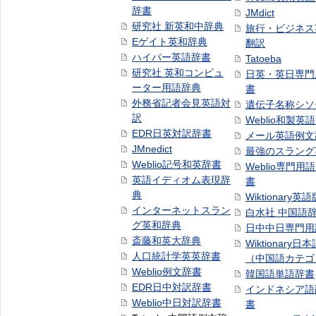
辞書
JMdict
研究社 新英和中辞典
旅行・ビジネス
Eゲイト英和辞典
翻訳
ハイパー英語辞書
Tatoeba
研究社 英和コンピュ
日英・英日専門
ーター用語辞典
書
外務省記者会見英語対
遺伝子名称シソ
訳
Weblio和製英
EDR日英対訳辞書
メール英語例文
JMnedict
最強のスラング
Weblio記号和英辞書
Weblio専門用
英語イディオム表現辞
書
典
Wiktionary英語
インターネットスラン
白水社 中国語
グ英和辞典
日中中日専門用
斎藤和英大辞典
Wiktionary日
人口統計学英英辞書
（中国語カテゴ
Weblio例文辞書
韓国語単語辞書
EDR日中対訳辞書
インドネシア語
Weblio中日対訳辞書
書