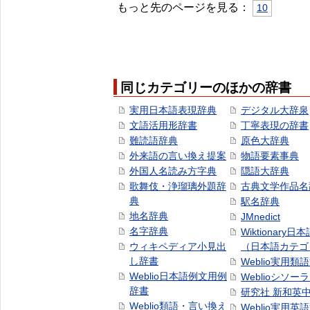
もっと先のページを見る：
10
同じカテゴリーのほかの辞書
実用日本語表現辞典
デジタル大辞泉
文語活用形辞書
丁寧表現の辞書
難読語辞典
原色大辞典
外来語の言い換え提案
物語要素事典
外国人名読み方字典
隠語大辞典
歌舞伎・浄瑠璃外題辞
古典文学作品名
典
駅名辞典
地名辞典
JMnedict
名字辞典
Wiktionary日
ウィキペディア小見出
（日本語カテゴ
し辞書
Weblio実用類
Weblio日本語例文用例
Weblioシソー
辞書
研究社 新和英
Weblio類語・言い換え
Weblio実用英