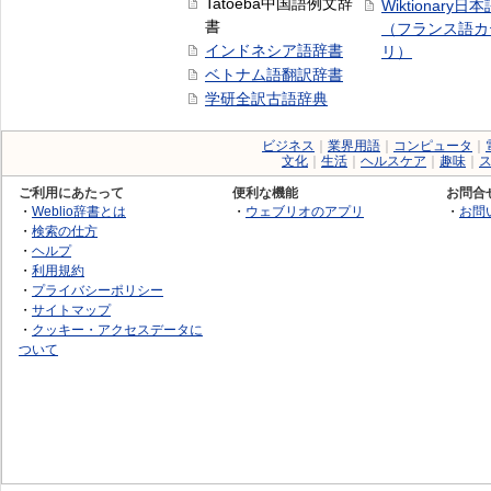
Tatoeba中国語例文辞
Wiktionary日
書
（フランス語カ
インドネシア語辞書
リ）
ベトナム語翻訳辞書
学研全訳古語辞典
ビジネス
｜
業界用語
｜
コンピュータ
｜
文化
｜
生活
｜
ヘルスケア
｜
趣味
｜
ご利用にあたって
便利な機能
お問合
・
Weblio辞書とは
・
ウェブリオのアプリ
・
お問
・
検索の仕方
・
ヘルプ
・
利用規約
・
プライバシーポリシー
・
サイトマップ
・
クッキー・アクセスデータに
ついて