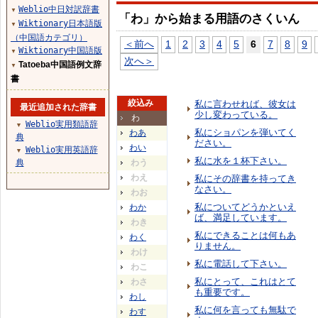
Weblio中日対訳辞書
▼
「わ」から始まる用語のさくいん
Wiktionary日本語版
▼
（中国語カテゴリ）
＜前へ
1
2
3
4
5
6
7
8
9
Wiktionary中国語版
▼
次へ＞
Tatoeba中国語例文辞
▼
書
絞込み
私に言わせれば、彼女は
最近追加された辞書
少し変わっている。
わ
Weblio実用類語辞
▼
私にショパンを弾いてく
わあ
典
ださい。
わい
Weblio実用英語辞
▼
私に水を１杯下さい。
典
わう
わえ
私にその辞書を持ってき
なさい。
わお
私についてどうかといえ
わか
ば、満足しています。
わき
私にできることは何もあ
わく
りません。
わけ
私に電話して下さい。
わこ
私にとって、これはとて
わさ
も重要です。
わし
私に何を言っても無駄で
わす