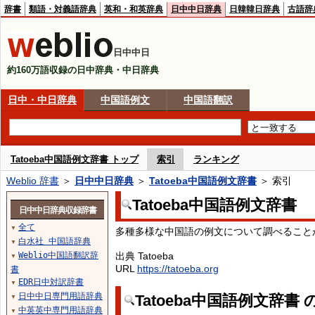
辞書
類語・対義語辞典
英和・和英辞典
日中中日辞典
日韓韓日辞典
古語辞
日中中日
約160万語収録の日中辞典・中日辞典
日中・中日辞典
中国語例文
中国語翻訳
Tatoeba中国語例文辞書 トップ
索引
ランキング
Weblio 辞書
＞
日中中日辞典
＞
Tatoeba中国語例文辞書
＞ 索引
Tatoeba中国語例文辞書
日中中日辞典収録辞書
全て
▼
多種多様な中国語の例文について調べること
白水社 中国語辞典
▼
Weblio中国語翻訳辞
出典 Tatoeba
▼
URL
https://tatoeba.org
書
EDR日中対訳辞書
▼
日中中日専門用語辞典
Tatoeba中国語例文辞書
▼
中英英中専門用語辞典
▼