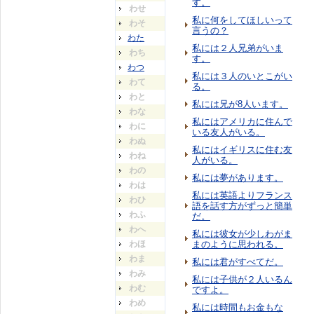
す。
わせ
私に何をしてほしいって
わそ
言うの？
わた
私には２人兄弟がいま
わち
す。
わつ
私には３人のいとこがい
わて
る。
わと
私には兄が8人います。
わな
私にはアメリカに住んで
わに
いる友人がいる。
わぬ
私にはイギリスに住む友
わね
人がいる。
わの
私には夢があります。
わは
私には英語よりフランス
わひ
語を話す方がずっと簡単
わふ
だ。
わへ
私には彼女が少しわがま
わほ
まのように思われる。
わま
私には君がすべてだ。
わみ
私には子供が２人いるん
わむ
ですよ。
わめ
私には時間もお金もな