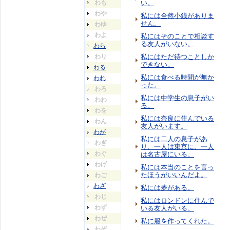
わも
い。
わや
私には全然小銭がありま
せん。
わゆ
わよ
私にはそのことで相談す
る友人がいない。
わら
わり
私にはただ待つことしか
できない。
わる
私には食べる時間が無か
われ
った。
わろ
私には中学生の息子がい
わわ
る。
わを
私には奈良に住んでいる
わん
友人がいます。
わが
私には二人の息子があ
わぎ
り、一人は東京に、一人
わぐ
は名古屋にいる。
わげ
私には本当のことを言っ
たほうがいいんだよ。
わご
わざ
私には夢がある。
わじ
私にはロンドンに住んで
わず
いる友人がいる。
わぜ
私に服を作ってくれた。
わぞ