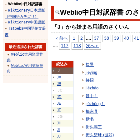
Weblio中日対訳辞書
▼
Wiktionary日本語版
Weblio中日対訳辞書 の
▼
（中国語カテゴリ）
Wiktionary中国語版
▼
「J」から始まる用語のさくいん
Tatoeba中国語例文辞
▼
書
...
.
＜前へ
1
2
37
38
39
40
41
...
.
117
118
次へ＞
最近追加された辞書
Weblio実用類語辞
▼
典
絞込み
接景
Weblio実用英語辞
▼
J
典
jiēyǐng
JA
接招
JB
jiēzhāo
JC
皆中！
JD
JE
jiēzhōng！
JF
揭东县
JG
楷书
JH
街头霸王
JI
街头篮球 (游戏)
JJ