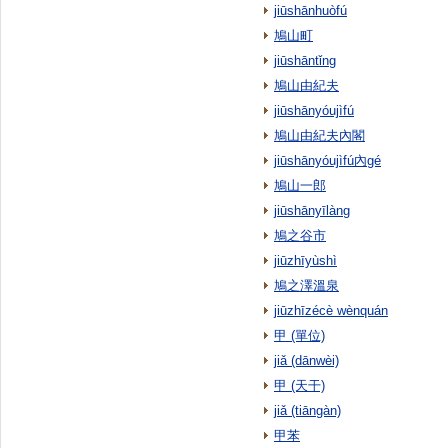
jiūshānhuòfú
鳩山町
jiūshāntǐng
鳩山由紀夫
jiūshānyóujìfú
鳩山由紀夫內閣
jiūshānyóujìfú內gé
鳩山一郎
jiūshānyīlàng
鳩之谷市
jiūzhīyùshì
鳩之澤溫泉
jiūzhīzécè wènquán
甲 (單位)
jiǎ (dānwèi)
甲 (天干)
jiǎ (tiāngàn)
甲苯