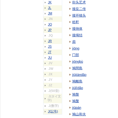
街头艺术
JK
JL
接应二传
JM
接环镜头
JN
秸秆
JO
接纳体
JP
接绳结
JQ
JR
扃
JS
jiōng
JT
冂部
JU
jiōngbù
JV
鳩間島
JW
JX
jiūjiàndǎo
JY
鳩離島
JZ
jiūlídǎo
J(50音)
鳩盤
J(タイ文
字)
鳩槃
J(数字)
jiūpán
J(記号)
鳩山和夫