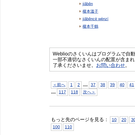
jiǎběn
榎本溫子
jiǎběncè wènzí
榎本千鶴
Weblioのさくいんはプログラムで
一部不適切なさくいんの配置が含まれ
了承くださいませ。
お問い合わせ
。
...
.
＜前へ
1
2
37
38
39
40
41
...
.
117
118
次へ＞
もっと先のページを見る：
10
20
3
100
110