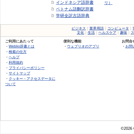
インドネシア語辞書
リ）
ベトナム語翻訳辞書
学研全訳古語辞典
ビジネス
｜
業界用語
｜
コンピュータ
｜
文化
｜
生活
｜
ヘルスケア
｜
趣味
｜
ご利用にあたって
便利な機能
お問合
・
Weblio辞書とは
・
ウェブリオのアプリ
・
お問
・
検索の仕方
・
ヘルプ
・
利用規約
・
プライバシーポリシー
・
サイトマップ
・
クッキー・アクセスデータに
ついて
©2026 