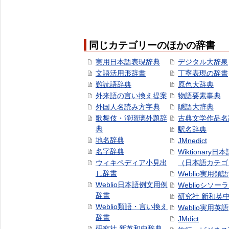
同じカテゴリーのほかの辞書
実用日本語表現辞典
デジタル大辞泉
文語活用形辞書
丁寧表現の辞書
難読語辞典
原色大辞典
外来語の言い換え提案
物語要素事典
外国人名読み方字典
隠語大辞典
歌舞伎・浄瑠璃外題辞
古典文学作品名
典
駅名辞典
地名辞典
JMnedict
名字辞典
Wiktionary日
ウィキペディア小見出
（日本語カテゴ
し辞書
Weblio実用類
Weblio日本語例文用例
Weblioシソー
辞書
研究社 新和英
Weblio類語・言い換え
Weblio実用英
辞書
JMdict
研究社 新英和中辞典