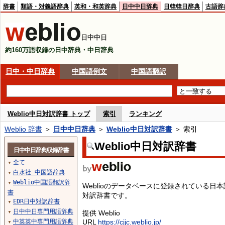
辞書
類語・対義語辞典
英和・和英辞典
日中中日辞典
日韓韓日辞典
古語辞
日中中日
約160万語収録の日中辞典・中日辞典
日中・中日辞典
中国語例文
中国語翻訳
Weblio中日対訳辞書 トップ
索引
ランキング
Weblio 辞書
＞
日中中日辞典
＞
Weblio中日対訳辞書
＞ 索引
Weblio中日対訳辞書
日中中日辞典収録辞書
全て
▼
白水社 中国語辞典
▼
Weblio中国語翻訳辞
▼
Weblioのデータベースに登録されている
書
対訳辞書です。
EDR日中対訳辞書
▼
日中中日専門用語辞典
提供 Weblio
▼
中英英中専門用語辞典
URL
https://cjjc.weblio.jp/
▼