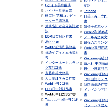
旅行・ビジネス
Eゲイト英和辞典
翻訳
ハイパー英語辞書
Tatoeba
研究社 英和コンピュ
日英・英日専門
ーター用語辞典
書
外務省記者会見英語対
遺伝子名称シソ
訳
Weblio和製英
EDR日英対訳辞書
メール英語例文
JMnedict
最強のスラング
Weblio記号和英辞書
Weblio専門用
英語イディオム表現辞
書
典
Wiktionary英語
インターネットスラン
白水社 中国語
グ英和辞典
日中中日専門用
斎藤和英大辞典
Wiktionary日
人口統計学英英辞書
（中国語カテゴ
Weblio例文辞書
韓国語単語辞書
EDR日中対訳辞書
インドネシア語
Weblio中日対訳辞書
書
Tatoeba中国語例文辞
Wiktionary日
書
（フランス語カ