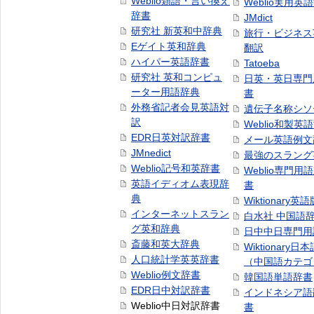
Weblio類語・言い換え
Weblio実用英
辞書
JMdict
研究社 新英和中辞典
旅行・ビジネス
Eゲイト英和辞典
翻訳
ハイパー英語辞書
Tatoeba
研究社 英和コンピュ
日英・英日専門
ーター用語辞典
書
外務省記者会見英語対
遺伝子名称シソ
訳
Weblio和製英
EDR日英対訳辞書
メール英語例文
JMnedict
最強のスラング
Weblio記号和英辞書
Weblio専門用
英語イディオム表現辞
書
典
Wiktionary英語
インターネットスラン
白水社 中国語
グ英和辞典
日中中日専門用
斎藤和英大辞典
Wiktionary日
人口統計学英英辞書
（中国語カテゴ
Weblio例文辞書
韓国語単語辞書
EDR日中対訳辞書
インドネシア語
Weblio中日対訳辞書
書