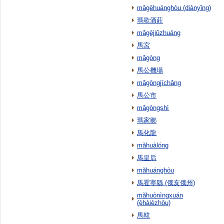
mǎgēhuánghòu (diànyǐng)
瑪歌酒莊
mǎgējiǔzhuāng
馬宮
mǎgōng
馬公機場
mǎgōngjīchǎng
馬公市
mǎgōngshì
瑪家鄉
馬化龍
mǎhuàlóng
馬皇后
mǎhuánghòu
馬霍寧縣 (俄亥俄州)
mǎhuònìngxuán
(èhàièzhōu)
馬韓