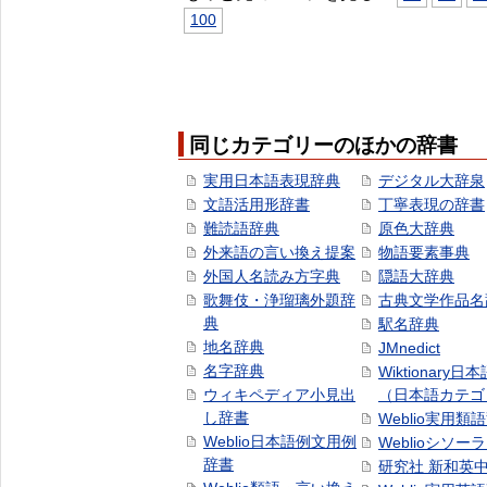
100
同じカテゴリーのほかの辞書
実用日本語表現辞典
デジタル大辞泉
文語活用形辞書
丁寧表現の辞書
難読語辞典
原色大辞典
外来語の言い換え提案
物語要素事典
外国人名読み方字典
隠語大辞典
歌舞伎・浄瑠璃外題辞
古典文学作品名
典
駅名辞典
地名辞典
JMnedict
名字辞典
Wiktionary日
ウィキペディア小見出
（日本語カテゴ
し辞書
Weblio実用類
Weblio日本語例文用例
Weblioシソー
辞書
研究社 新和英