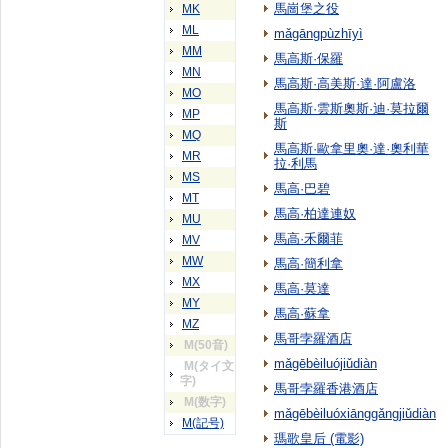
馬崗堡之役
MK
ML
mǎgāngpùzhīyì
MM
馬高斯·保羅
MN
馬高斯·高美斯·達·阿盧洛
MO
馬高斯·雲斯奧斯·迪·莫拉爾
MP
斯
MQ
馬高斯·歐拿里奧·達·奧利華
MR
拉·利馬
MS
馬高·巴碧
MT
馬高·柏達連奴
MU
馬高·禾爾菲
MV
MW
馬高·簡利拿
MX
馬高·莫達
MY
馬高·蘇拿
MZ
馬哥孛羅酒店
M(50音)
mǎgēbèiluójiǔdiàn
M(タイ文
字)
馬哥孛羅香港酒店
M(数字)
mǎgēbèiluóxiānggǎngjiǔdiàn
M(記号)
瑪歌皇后 (電影)