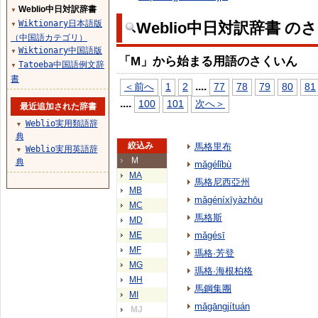
Weblio中日対訳辞書
▼
Wiktionary日本語版
Weblio中日対訳辞書 の
▼
（中国語カテゴリ）
Wiktionary中国語版
▼
「M」から始まる用語のさくいん
Tatoeba中国語例文辞
▼
書
...
.
＜前へ
1
2
77
78
79
80
81
...
.
100
101
次へ＞
最近追加された辞書
Weblio実用類語辞
▼
典
絞込み
馬格里布
Weblio実用英語辞
▼
M
典
mǎgélǐbù
MA
馬格尼西亞州
MB
mǎgéníxīyàzhōu
MC
馬格斯
MD
ME
mǎgésī
MF
瑪格·芳登
MG
瑪格·海根柏格
MH
馬鋼集團
MI
mǎgāngjítuán
MJ