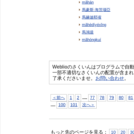
mǎhán
馬豪斯·海茨瑙亞
馬赫迪耶省
mǎhèdíyéxǐng
馬鴻逵
mǎhóngkuí
Weblioのさくいんはプログラムで
一部不適切なさくいんの配置が含まれ
了承くださいませ。
お問い合わせ
。
...
.
＜前へ
1
2
77
78
79
80
81
...
.
100
101
次へ＞
もっと先のページを見る：
10
20
3