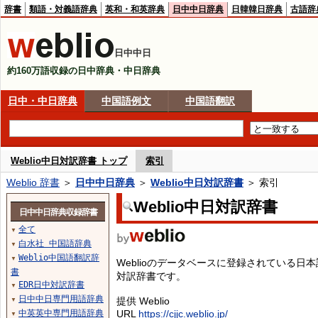
辞書
類語・対義語辞典
英和・和英辞典
日中中日辞典
日韓韓日辞典
古語辞
日中中日
約160万語収録の日中辞典・中日辞典
日中・中日辞典
中国語例文
中国語翻訳
Weblio中日対訳辞書 トップ
索引
Weblio 辞書
＞
日中中日辞典
＞
Weblio中日対訳辞書
＞ 索引
Weblio中日対訳辞書
日中中日辞典収録辞書
全て
▼
白水社 中国語辞典
▼
Weblio中国語翻訳辞
▼
Weblioのデータベースに登録されている
書
対訳辞書です。
EDR日中対訳辞書
▼
日中中日専門用語辞典
提供 Weblio
▼
中英英中専門用語辞典
URL
https://cjjc.weblio.jp/
▼