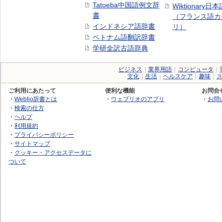
Tatoeba中国語例文辞
Wiktionary日
書
（フランス語カ
インドネシア語辞書
リ）
ベトナム語翻訳辞書
学研全訳古語辞典
ビジネス
｜
業界用語
｜
コンピュータ
｜
文化
｜
生活
｜
ヘルスケア
｜
趣味
｜
ご利用にあたって
便利な機能
お問合
・
Weblio辞書とは
・
ウェブリオのアプリ
・
お問
・
検索の仕方
・
ヘルプ
・
利用規約
・
プライバシーポリシー
・
サイトマップ
・
クッキー・アクセスデータに
ついて