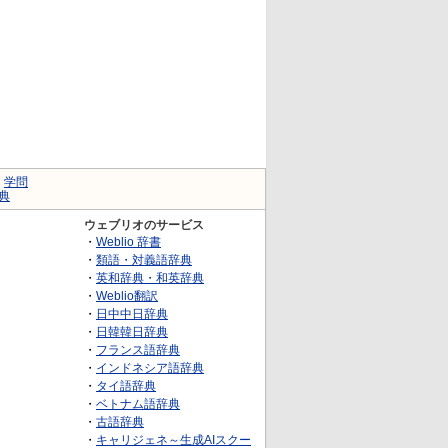
｜
学問
典
ウェブリオのサービス
・
Weblio 辞書
・
類語・対義語辞典
・
英和辞典・和英辞典
・
Weblio翻訳
・
日中中日辞典
・
日韓韓日辞典
・
フランス語辞典
・
インドネシア語辞典
・
タイ語辞典
・
ベトナム語辞典
・
古語辞典
・
キャリジェネ～生成AIスクー