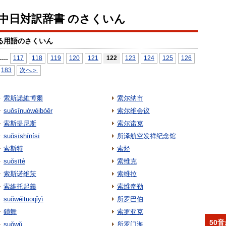
io中日対訳辞書 のさくいん
る用語のさくいん
...
.
117
118
119
120
121
122
123
124
125
126
183
次へ＞
索斯諾維博爾
索尔纳市
suǒsīnuòwéibóěr
索尔维会议
索斯提尼斯
索尔诺克
suǒsīshínísī
所泽航空发祥纪念馆
索斯特
索烃
suǒsītè
索维克
索斯诺维茨
索维拉
索維托起義
索维奇勒
suǒwéituōqǐyì
所罗巴伯
鎖舞
索罗亚克
50
suǒwǔ
所罗门海