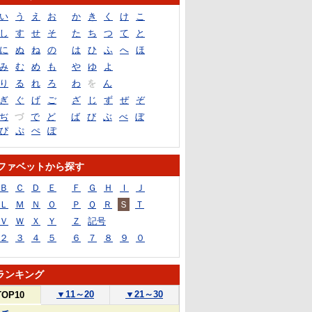
い
う
え
お
か
き
く
け
こ
し
す
せ
そ
た
ち
つ
て
と
に
ぬ
ね
の
は
ひ
ふ
へ
ほ
み
む
め
も
や
ゆ
よ
り
る
れ
ろ
わ
を
ん
ぎ
ぐ
げ
ご
ざ
じ
ず
ぜ
ぞ
ぢ
づ
で
ど
ば
び
ぶ
べ
ぼ
ぴ
ぷ
ぺ
ぽ
ファベットから探す
Ｂ
Ｃ
Ｄ
Ｅ
Ｆ
Ｇ
Ｈ
Ｉ
Ｊ
Ｌ
Ｍ
Ｎ
Ｏ
Ｐ
Ｑ
Ｒ
Ｓ
Ｔ
Ｖ
Ｗ
Ｘ
Ｙ
Ｚ
記号
２
３
４
５
６
７
８
９
０
ランキング
▼
11～20
▼
21～30
TOP10