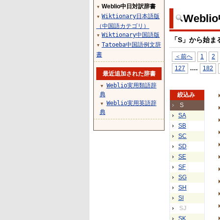
Weblio中日対訳辞書
▼
Webl
Wiktionary日本語版
▼
（中国語カテゴリ）
Wiktionary中国語版
▼
「S」から始ま
Tatoeba中国語例文辞
▼
書
＜前へ
1
2
...
.
127
182
最近追加された辞書
Weblio実用類語辞
▼
典
絞込み
Weblio実用英語辞
▼
S
典
SA
SB
SC
SD
SE
SF
SG
SH
SI
SJ
SK