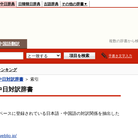
中日辞典
日韓韓日辞典
古語辞典
その他の辞書▼
複数の辞書から検
中国語翻訳
手書き文字入力
ランキング
o中日対訳辞書
＞ 索引
o中日対訳辞書
データベースに登録されている日本語・中国語の対訳関係を抽出した
weblio.jp/