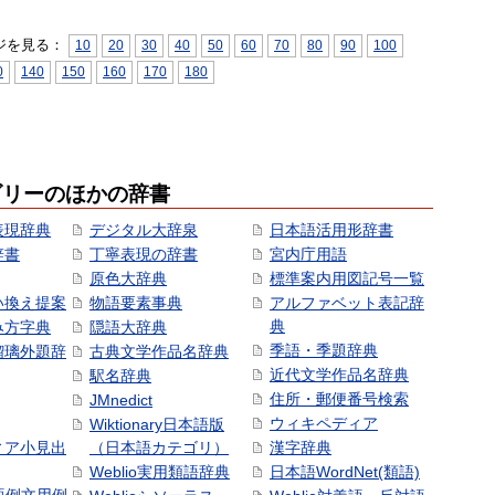
ジを見る：
10
20
30
40
50
60
70
80
90
100
0
140
150
160
170
180
ゴリーのほかの辞書
表現辞典
デジタル大辞泉
日本語活用形辞書
辞書
丁寧表現の辞書
宮内庁用語
原色大辞典
標準案内用図記号一覧
い換え提案
物語要素事典
アルファベット表記辞
典
み方字典
隠語大辞典
季語・季題辞典
瑠璃外題辞
古典文学作品名辞典
近代文学作品名辞典
駅名辞典
住所・郵便番号検索
JMnedict
ウィキペディア
Wiktionary日本語版
ィア小見出
（日本語カテゴリ）
漢字辞典
Weblio実用類語辞典
日本語WordNet(類語)