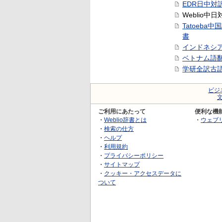
EDR日中対
Weblio中
Tatoeba
書
インドネシ
ベトナム語
学研全訳古
ビジ
ご利用にあたって
便利な機
・
Weblio辞書とは
・
ウェブ
・
検索の仕方
・
ヘルプ
・
利用規約
・
プライバシーポリシー
・
サイトマップ
・
クッキー・アクセスデータに
ついて