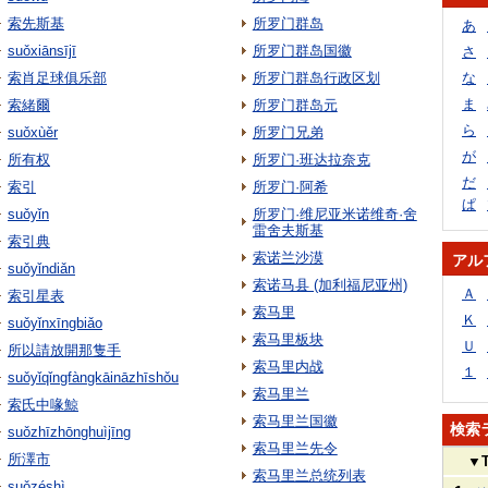
索先斯基
所罗门群岛
あ
suǒxiānsījī
所罗门群岛国徽
さ
索肖足球俱乐部
所罗门群岛行政区划
な
ま
索緒爾
所罗门群岛元
ら
suǒxùěr
所罗门兄弟
が
所有权
所罗门·班达拉奈克
だ
索引
所罗门·阿希
ぱ
suǒyǐn
所罗门·维尼亚米诺维奇·舍
雷舍夫斯基
索引典
索诺兰沙漠
アル
suǒyǐndiǎn
索诺马县 (加利福尼亚州)
Ａ
索引星表
索马里
Ｋ
suǒyǐnxīngbiǎo
索马里板块
Ｕ
所以請放開那隻手
索马里内战
１
suǒyǐqǐngfàngkāināzhīshǒu
索马里兰
索氏中喙鯨
索马里兰国徽
検索
suǒzhīzhōnghuìjīng
索马里兰先令
所澤市
▼
索马里兰总统列表
suǒzéshì