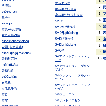
1
索马里历史
所澤站
2
索马里总统列表
suǒzézhàn
3
索马里过渡联邦政府
鎖子甲
4
SV-98
suǒzíjiǎ
5
SV-98狙擊步槍
索恩-卢瓦尔省
6
SV-98jūjíbùqiāng
索恩河畔沙隆
SVD狙擊步槍
7
suǒēnhépànshàlōng
SVDjūjíbùqiāng
8
索爾 (驚奇漫畫)
SVO型
9
suǒěr (jīngqímánhuà)
SVアイントラハト・トリ
10
索爾塔瓦拉
ーア
suǒěrtǎwàlā
SVアウストリア・ザルツ
ブルク
索爾戰役
SVヴァッカー・ブルクハ
suǒěrzhànyì
ウゼン
索伦托
SVヴァルトホーフ・マン
索伦托半岛
ハイム
索县
SVヴェーエン
索尔
SVザントハウゼン