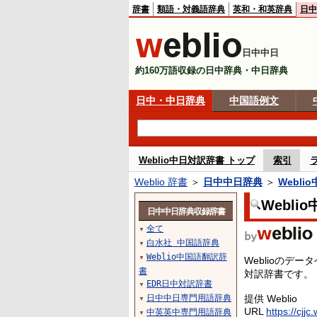
辞書
類語・対義語辞典
英和・和英辞典
日中
日中中日
約160万語収録の日中辞典・中日辞典
日中・中日辞典
中国語例文
Weblio中日対訳辞書 トップ
索引
Weblio 辞書
＞
日中中日辞典
＞
Webli
Webli
日中中日辞典収録辞書
全て
▼
白水社 中国語辞典
▼
Weblio中国語翻訳辞
▼
Weblioの
書
対訳辞書です。
EDR日中対訳辞書
▼
日中中日専門用語辞典
提供 Weblio
▼
URL
https://cjjc.
中英英中専門用語辞典
▼