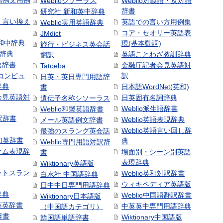
本語例文用例
Weblioシソーラス
Weblio対義語・反対語
辞書
研究社 新和英中辞典
語・言い換え
英語での言い方用例集
Weblio実用英語辞典
コア・セオリー英語表
JMdict
和中辞典
現(基本動詞)
旅行・ビジネス英会話
和辞典
英語ことわざ教訓辞典
翻訳
語辞書
金融庁記者会見英語対
Tatoeba
コンピュ
訳
日英・英日専門用語辞
辞典
日本語WordNet(英和)
書
会見英語対
日英固有名詞辞典
遺伝子名称シソーラス
Weblio派生語辞書
Weblio和製英語辞書
訳辞書
Weblio英語表現辞典
メール英語例文辞書
Weblio英語言い回し辞
最強のスラング英会話
号和英辞書
典
Weblio専門用語対訳辞
オム表現辞
場面別・シーン別英語
書
表現辞典
Wiktionary英語版
ットスラン
Weblio英和対訳辞書
白水社 中国語辞典
ウィキペディア英語版
日中中日専門用語辞典
辞典
Weblio中国語翻訳辞書
Wiktionary日本語版
英英辞書
中英英中専門用語辞典
（中国語カテゴリ）
辞書
Wiktionary中国語版
韓国語単語辞書