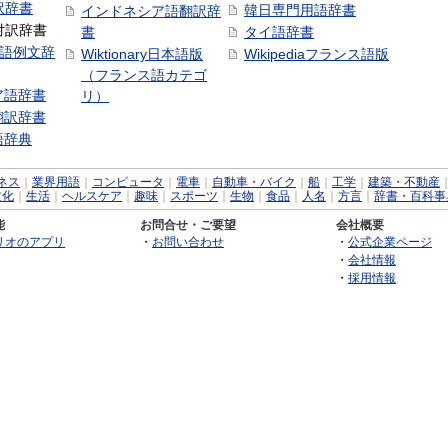
訳辞書
韓日専門用語辞書
インドネシア語翻訳辞
日対訳辞書
書
タイ語辞書
中国語例文辞
Wiktionary日本語版
Wikipediaフランス語版
（フランス語カテゴ
ア語辞書
リ）
翻訳辞書
語辞典
ネス
｜
業界用語
｜
コンピュータ
｜
電車
｜
自動車・バイク
｜
船
｜
工学
｜
建築・不動産
文化
｜
生活
｜
ヘルスケア
｜
趣味
｜
スポーツ
｜
生物
｜
食品
｜
人名
｜
方言
｜
辞書・百科事
能
お問合せ・ご要望
会社概要
リオのアプリ
・
お問い合わせ
・
公式企業ページ
・
会社情報
・
採用情報