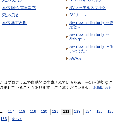
索尔·坎贝尔
SVバベルスベルク
索尔·阿伦·克里普克
SVマッテルスブルク
索尔·贝娄
SVリート
索尔·马丁内斯
Swallowtail Butterfly ～愛
之歌～
Swallowtail Butterfly ～
àizhīgē～
Swallowtail Butterfly 〜あ
いのうた〜
SWAS
さくいんはプログラムで自動的に生成されているため、一部不適切なさ
含まれていることもあります。ご了承くださいませ。
お問い合わ
...
.
117
118
119
120
121
122
123
124
125
126
183
次へ＞