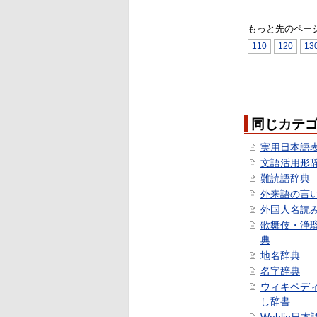
もっと先のペー
110
120
13
同じカテ
実用日本語
文語活用形
難読語辞典
外来語の言
外国人名読
歌舞伎・浄
典
地名辞典
名字辞典
ウィキペデ
し辞書