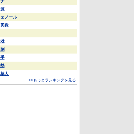
ハチ
同源
フェノール
阿贝数
樂
游戏
名刺
触手
情熱
稻草人
>>もっとランキングを見る