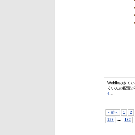
Weblioの
くいんの配置が
せ
。
＜前へ
1
2
...
.
127
182