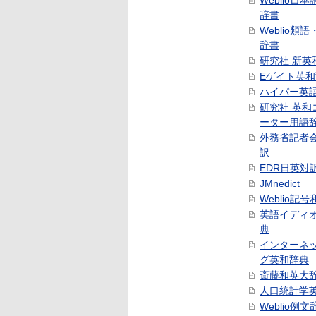
Weblio日
辞書
Weblio類
辞書
研究社 新英
Eゲイト英
ハイパー英
研究社 英和
ーター用語
外務省記者
訳
EDR日英対
JMnedict
Weblio記
英語イディ
典
インターネ
グ英和辞典
斎藤和英大
人口統計学
Weblio例文