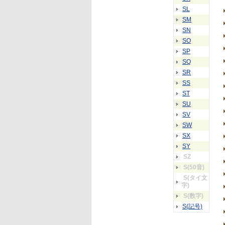
SL
SM
SN
SO
SP
SQ
SR
SS
ST
SU
SV
SW
SX
SY
SZ
S(50音)
S(タイ文
字)
S(数字)
S(記号)