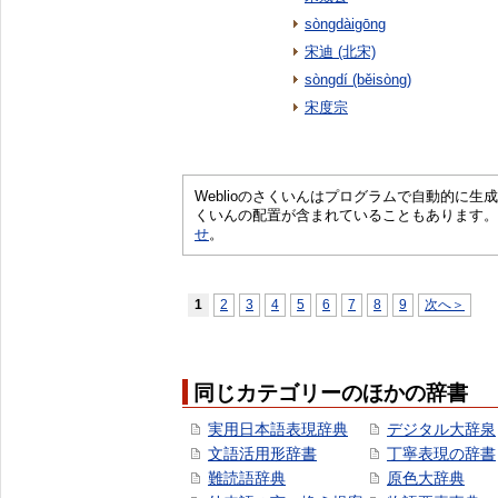
sòngdàigōng
宋迪 (北宋)
sòngdí (běisòng)
宋度宗
Weblioのさくいんはプログラムで自動的に
くいんの配置が含まれていることもあります。
せ
。
1
2
3
4
5
6
7
8
9
次へ＞
同じカテゴリーのほかの辞書
実用日本語表現辞典
デジタル大辞泉
文語活用形辞書
丁寧表現の辞書
難読語辞典
原色大辞典