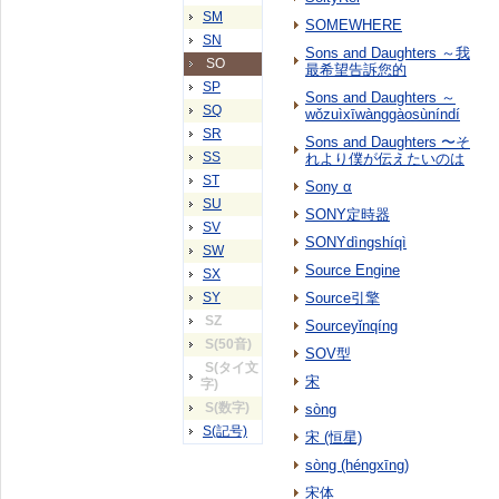
SM
SOMEWHERE
SN
Sons and Daughters ～我
SO
最希望告訴您的
SP
Sons and Daughters ～
SQ
wǒzuìxīwànggàosùníndí
SR
Sons and Daughters 〜そ
SS
れより僕が伝えたいのは
ST
Sony α
SU
SONY定時器
SV
SONYdìngshíqì
SW
Source Engine
SX
SY
Source引擎
SZ
Sourceyǐnqíng
S(50音)
SOV型
S(タイ文
宋
字)
S(数字)
sòng
S(記号)
宋 (恒星)
sòng (héngxīng)
宋体