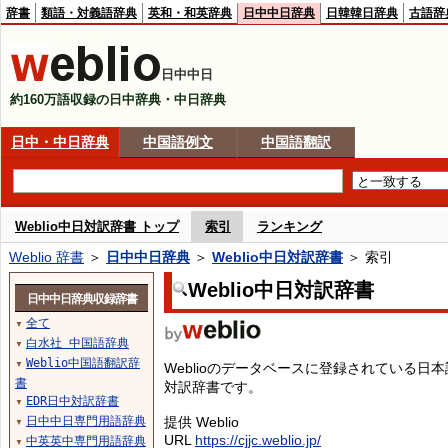
辞書
類語・対義語辞典
英和・和英辞典
日中中日辞典
日韓韓日辞典
古語辞
日中中日
約160万語収録の日中辞典・中日辞典
日中・中日辞典
中国語例文
中国語翻訳
Weblio中日対訳辞書 トップ
索引
ランキング
Weblio 辞書
＞
日中中日辞典
＞
Weblio中日対訳辞書
＞ 索引
Weblio中日対訳辞書
日中中日辞典収録辞書
全て
▼
白水社 中国語辞典
▼
Weblio中国語翻訳辞
▼
Weblioのデータベースに登録されている
書
対訳辞書です。
EDR日中対訳辞書
▼
日中中日専門用語辞典
提供 Weblio
▼
URL
https://cjjc.weblio.jp/
中英英中専門用語辞典
▼