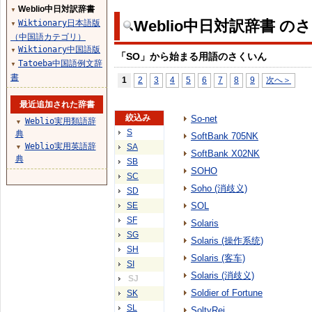
Weblio中日対訳辞書
▼
Weblio中日対訳辞書 の
Wiktionary日本語版
▼
（中国語カテゴリ）
Wiktionary中国語版
▼
「SO」から始まる用語のさくいん
Tatoeba中国語例文辞
▼
書
1
2
3
4
5
6
7
8
9
次へ＞
最近追加された辞書
絞込み
So-net
Weblio実用類語辞
▼
S
典
SoftBank 705NK
Weblio実用英語辞
SA
▼
SoftBank X02NK
典
SB
SOHO
SC
Soho (消歧义)
SD
SE
SOL
SF
Solaris
SG
Solaris (操作系统)
SH
Solaris (客车)
SI
Solaris (消歧义)
SJ
Soldier of Fortune
SK
SL
SoltyRei