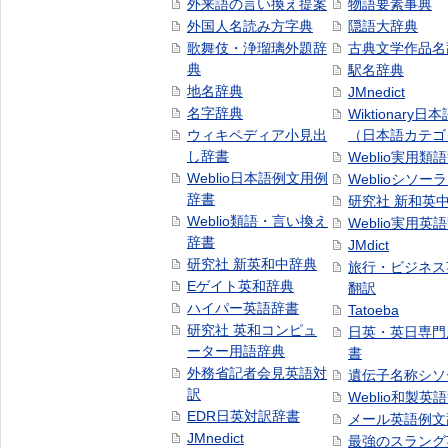
外来語の言い換え提案
物語要素事典
外国人名読み方字典
隠語大辞典
歌舞伎・浄瑠璃外題辞
古典文学作品名
典
駅名辞典
地名辞典
JMnedict
名字辞典
Wiktionary日
ウィキペディア小見出
（日本語カテゴ
し辞書
Weblio実用類
Weblio日本語例文用例
Weblioシソー
辞書
研究社 新和英
Weblio類語・言い換え
Weblio実用英
辞書
JMdict
研究社 新英和中辞典
旅行・ビジネス
Eゲイト英和辞典
翻訳
ハイパー英語辞書
Tatoeba
研究社 英和コンピュ
日英・英日専門
ーター用語辞典
書
外務省記者会見英語対
遺伝子名称シソ
訳
Weblio和製英
EDR日英対訳辞書
メール英語例文
JMnedict
最強のスラング