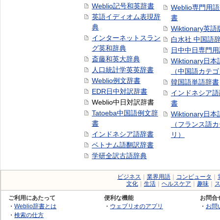
Weblio記号和英辞書
Weblio専門用
英語イディオム表現辞
書
典
Wiktionary英語
インターネットスラン
白水社 中国語
グ英和辞典
日中中日専門用
斎藤和英大辞典
Wiktionary日
人口統計学英英辞書
（中国語カテゴ
Weblio例文辞書
韓国語単語辞書
EDR日中対訳辞書
インドネシア語
Weblio中日対訳辞書
書
Tatoeba中国語例文辞
Wiktionary日
書
（フランス語カ
インドネシア語辞書
リ）
ベトナム語翻訳辞書
学研全訳古語辞典
ビジネス
｜
業界用語
｜
コンピュータ
｜
文化
｜
生活
｜
ヘルスケア
｜
趣味
｜
ご利用にあたって
便利な機能
お問合
・
Weblio辞書とは
・
ウェブリオのアプリ
・
お問
・
検索の仕方