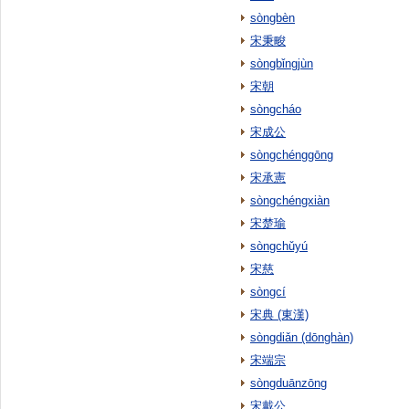
sòngbèn
宋秉畯
sòngbǐngjùn
宋朝
sòngcháo
宋成公
sòngchénggōng
宋承憲
sòngchéngxiàn
宋楚瑜
sòngchǔyú
宋慈
sòngcí
宋典 (東漢)
sòngdiǎn (dōnghàn)
宋端宗
sòngduānzōng
宋戴公