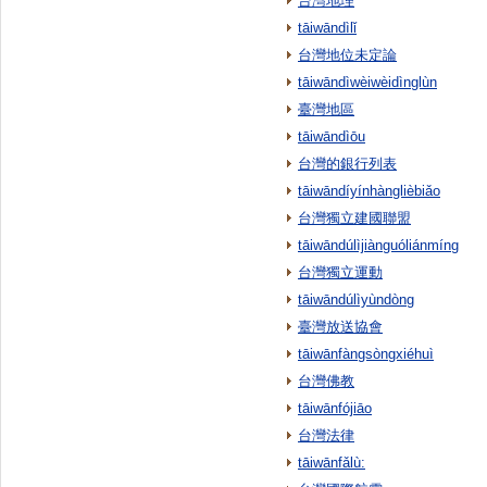
台灣地理
tāiwāndìlǐ
台灣地位未定論
tāiwāndìwèiwèidìnglùn
臺灣地區
tāiwāndìōu
台灣的銀行列表
tāiwāndíyínhànglièbiǎo
台灣獨立建國聯盟
tāiwāndúlìjiànguóliánmíng
台灣獨立運動
tāiwāndúlìyùndòng
臺灣放送協會
tāiwānfàngsòngxiéhuì
台灣佛教
tāiwānfójiāo
台灣法律
tāiwānfǎlù: