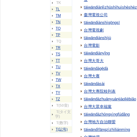
TK
tāiwāndiànlìzhūshìhuìshèshè
TL
臺灣電視公司
TM
TN
tāiwāndiànshìgōngsī
TO
台灣電視劇
TP
tāiwāndiànshìjù
TQ
台灣電影
TR
tāiwāndiànyǐng
TS
TT
台灣大哥大
TU
tāiwāndàgēdà
TV
台灣大賽
TW
tāiwāndàsài
TX
台灣大專院校列表
TY
tāiwāndàzhuānyuànjiàolièbiǎo
TZ
T(50音)
台灣大眾幸福黨
T(タイ文
tāiwāndàzhòngxìngfúdǎng
字)
台灣地方自治聯盟
T(数字)
T(記号)
tāiwāndìfāngzìzhìliánmíng