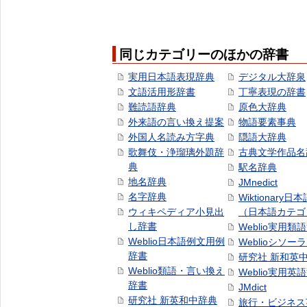
同じカテゴリーのほかの辞書
実用日本語表現辞典
デジタル大辞泉
文語活用形辞書
丁寧表現の辞書
難読語辞典
原色大辞典
外来語の言い換え提案
物語要素事典
外国人名読み方字典
隠語大辞典
歌舞伎・浄瑠璃外題辞
古典文学作品名
典
駅名辞典
地名辞典
JMnedict
名字辞典
Wiktionary日
ウィキペディア小見出
（日本語カテゴ
し辞書
Weblio実用類
Weblio日本語例文用例
Weblioシソー
辞書
研究社 新和英
Weblio類語・言い換え
Weblio実用英
辞書
JMdict
研究社 新英和中辞典
旅行・ビジネス