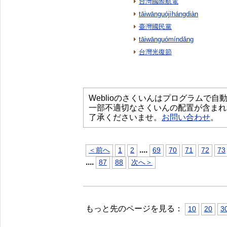
台灣國際航電
tāiwānguójìhángdiàn
臺灣國民黨
tāiwānguómíndǎng
台灣光復節
Weblioのさくいんはプログラムで
一部不適切なさくいんの配置が含まれ
了承くださいませ。
お問い合わせ
。
...
.
＜前へ
1
2
69
70
71
72
73
...
.
87
88
次へ＞
もっと先のページを見る：
10
20
3