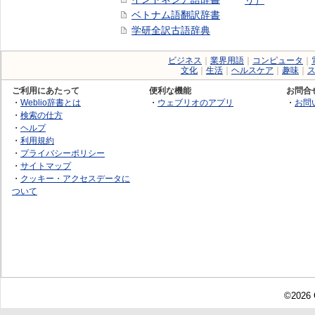
リ）
ベトナム語翻訳辞書
学研全訳古語辞典
ビジネス
｜
業界用語
｜
コンピュータ
｜
文化
｜
生活
｜
ヘルスケア
｜
趣味
｜
ご利用にあたって
便利な機能
お問合
・
Weblio辞書とは
・
ウェブリオのアプリ
・
お問
・
検索の仕方
・
ヘルプ
・
利用規約
・
プライバシーポリシー
・
サイトマップ
・
クッキー・アクセスデータに
ついて
©2026 