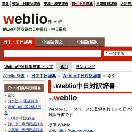
辞書
類語・対義語辞典
英和・和英辞典
日中中日辞典
日韓韓日辞典
古語辞
日中中日
約160万語収録の日中辞典・中日辞典
日中・中日辞典
中国語例文
中国語翻訳
Weblio中日対訳辞書 トップ
索引
ランキング
Weblio 辞書
＞
日中中日辞典
＞
Weblio中日対訳辞書
＞ 索引
Weblio中日対訳辞書
日中中日辞典収録辞書
全て
▼
白水社 中国語辞典
▼
Weblio中国語翻訳辞
▼
Weblioのデータベースに登録されている
書
対訳辞書です。
EDR日中対訳辞書
▼
日中中日専門用語辞典
提供 Weblio
▼
中英英中専門用語辞典
URL
https://cjjc.weblio.jp/
▼