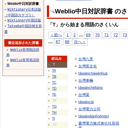
Weblio中日対訳辞書
▼
Wiktionary日本語版
Weblio中日対訳辞書 の
▼
（中国語カテゴリ）
Wiktionary中国語版
▼
「T」から始まる用語のさくいん
Tatoeba中国語例文辞
▼
書
...
.
＜前へ
1
2
69
70
71
72
73
...
.
87
88
次へ＞
最近追加された辞書
Weblio実用類語辞
▼
典
絞込み
台灣八景
Weblio実用英語辞
▼
T
典
台灣茶文化
TA
tāiwāncháwénhuà
TB
台灣車輛
TC
tāiwānchēliàng
TD
TE
台灣菜
TF
tāiwāncài
TG
台灣電力公司
TH
tāiwāndiànlìgōngsī
TI
臺灣電力株式會社社長宿
TJ
舍