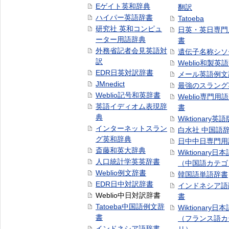
Eゲイト英和辞典
翻訳
ハイパー英語辞書
Tatoeba
研究社 英和コンピュ
日英・英日専門
ーター用語辞典
書
外務省記者会見英語対
遺伝子名称シソ
訳
Weblio和製英
EDR日英対訳辞書
メール英語例文
JMnedict
最強のスラング
Weblio記号和英辞書
Weblio専門用
英語イディオム表現辞
書
典
Wiktionary英語
インターネットスラン
白水社 中国語
グ英和辞典
日中中日専門用
斎藤和英大辞典
Wiktionary日
人口統計学英英辞書
（中国語カテゴ
Weblio例文辞書
韓国語単語辞書
EDR日中対訳辞書
インドネシア語
Weblio中日対訳辞書
書
Tatoeba中国語例文辞
Wiktionary日
書
（フランス語カ
インドネシア語辞書