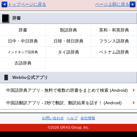
トップページに戻る
ページ上部に戻る
辞書
辞書
類語辞典
英和・和英辞典
日中・中日辞典
日韓・韓日辞典
フランス語辞典
タイ語辞典
ベトナム語辞典
インドネシア語辞典
古語辞典
Weblio公式アプリ
中国語辞典アプリ - 無料で複数の辞書をまとめて検索 (Android)
中国語翻訳アプリ - 2秒で翻訳、翻訳結果を話す！ (Android)
お問い合わせ
ヘルプ
会社情報
©2026 GRAS Group, Inc.