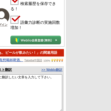
検索履歴を保存でき
る！
語彙力診断の実施回数
グイン
増加！
ぁ、ビールが飲みたい！」の関連用語
真想喝杯啤酒。
Tatoeba中国語
100%
スト翻訳
>> Weblio翻訳