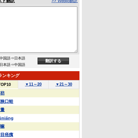
スト翻訳
>> Weblio翻訳
中国語⇒日本語
日本語⇒中国語
ランキング
▼
11～20
▼
21～30
TOP10
苏枋
花狭口蛙
実量
ūniáng
喇嘛
满目疮痍