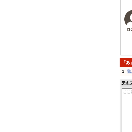
ロ
「あ
1
我
テキ