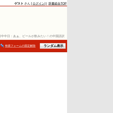
ゲスト
さん [
ログイン
] |
辞書総合TOP
日中中日：
あぁ、ビールが飲みたい！の中国語訳
検索フォームの固定解除