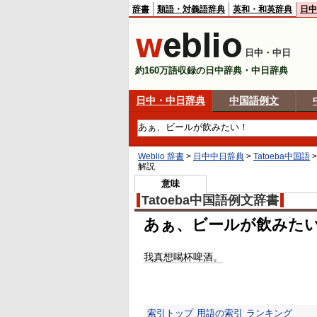
辞書
類語・対義語辞典
英和・和英辞典
日中
日中・中日
約160万語収録の日中辞典・中日辞典
日中・中日辞典
中国語例文
Weblio 辞書
>
日中中日辞典
>
Tatoeba中国語
解説
意味
Tatoeba中国語例文辞書
あぁ、ビールが飲みた
我真想喝杯啤酒。
索引トップ
用語の索引
ランキング