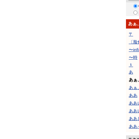
あぁ
〒
〔脸
〜inf
〜時
〻
あ
あぁ
あぁ
ああ
ああ
ああ
ああ
ああ