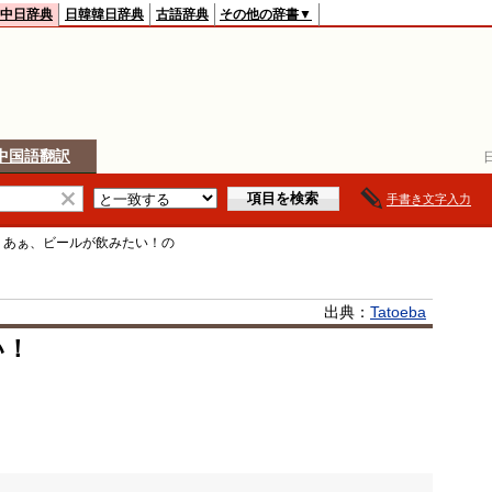
中日辞典
日韓韓日辞典
古語辞典
その他の辞書▼
中国語翻訳
手書き文字入力
>
あぁ、ビールが飲みたい！
の
出典：
Tatoeba
い！