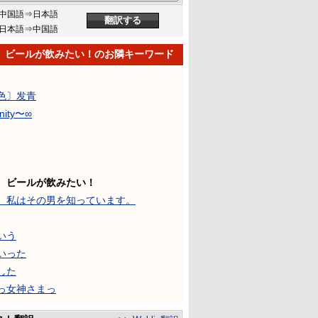
中国語⇒日本語
日本語⇒中国語
、ビールが飲みたい！のお隣キーワード
色〕发青
inity〜∞
、ビールが飲みたい！
、私はその男を知っています。
いう
いった
した
っ女神さまっ