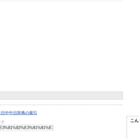
む日中中日辞典の索引
こん
ンク