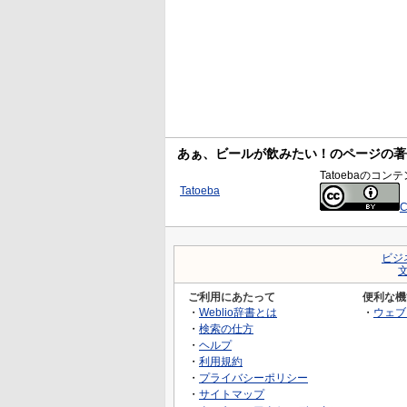
あぁ、ビールが飲みたい！のページの著
Tatoebaの
Tatoeba
C
ビジ
ご利用にあたって
便利な機
・
Weblio辞書とは
・
ウェブ
・
検索の仕方
・
ヘルプ
・
利用規約
・
プライバシーポリシー
・
サイトマップ