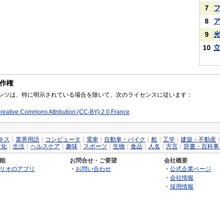
7
8
9
10
作権
コンテンツは、特に明示されている場合を除いて、次のライセンスに従います：
reative Commons Attribution (CC-BY) 2.0 France
ネス
｜
業界用語
｜
コンピュータ
｜
電車
｜
自動車・バイク
｜
船
｜
工学
｜
建築・不動産
文化
｜
生活
｜
ヘルスケア
｜
趣味
｜
スポーツ
｜
生物
｜
食品
｜
人名
｜
方言
｜
辞書・百科事
能
お問合せ・ご要望
会社概要
リオのアプリ
・
お問い合わせ
・
公式企業ページ
・
会社情報
・
採用情報