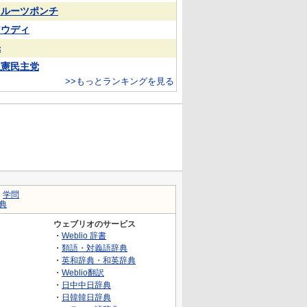
フルーツポンチ
アウディ
光
立憲民主党
>>もっとランキングを見る
｜
学問
典
ウェブリオのサービス
・
Weblio 辞書
・
類語・対義語辞典
・
英和辞典・和英辞典
・
Weblio翻訳
・
日中中日辞典
・
日韓韓日辞典