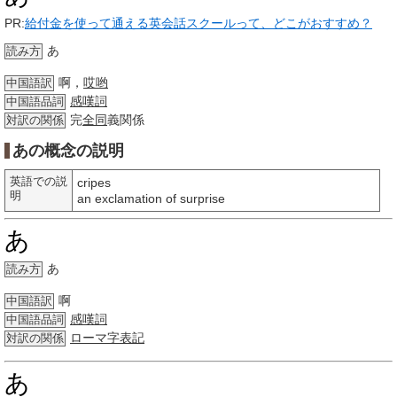
PR:
給付金を使って通える英会話スクールって、どこがおすすめ？
あ
読み方
啊，
哎哟
中国語訳
感嘆詞
中国語品詞
完
全同
義関係
対訳の関係
あの概念の説明
英語での説
cripes
明
an exclamation of surprise
あ
あ
読み方
啊
中国語訳
感嘆詞
中国語品詞
ローマ字
表記
対訳の関係
あ