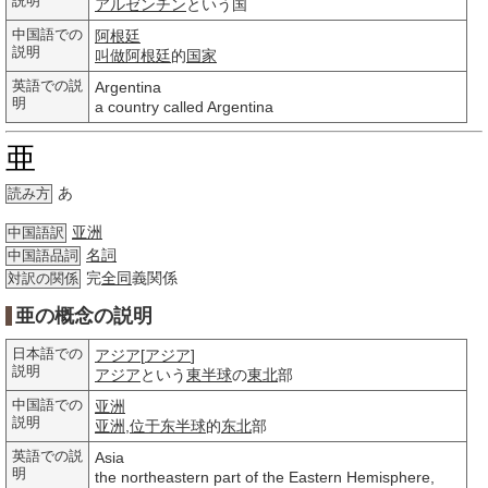
説明
アルゼンチン
という国
中国語での
阿根廷
説明
叫做
阿根廷
的
国家
英語での説
Argentina
明
a country called Argentina
亜
あ
読み方
亚洲
中国語訳
名詞
中国語品詞
完
全同
義関係
対訳の関係
亜の概念の説明
日本語での
アジア
[
アジア
]
説明
アジア
という
東半球
の
東北
部
中国語での
亚洲
説明
亚洲
,
位于
东半球
的
东北
部
英語での説
Asia
明
the northeastern part of the Eastern Hemisphere,