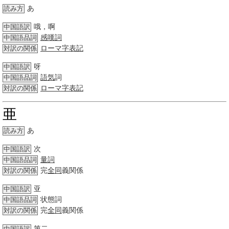
あ
読み方
哦，啊
中国語訳
感嘆詞
中国語品詞
ローマ字
表記
対訳の関係
呀
中国語訳
語気
詞
中国語品詞
ローマ字
表記
対訳の関係
亜
あ
読み方
次
中国語訳
量詞
中国語品詞
完
全同
義関係
対訳の関係
亚
中国語訳
状態詞
中国語品詞
完
全同
義関係
対訳の関係
第二