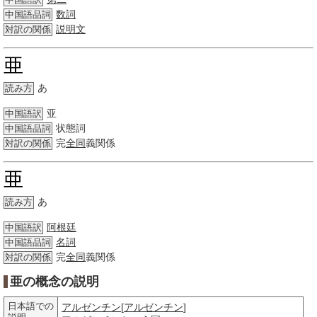
中国語訳
数詞
中国語品詞
説明文
対訳の関係
亜
あ
読み方
亚
中国語訳
状態詞
中国語品詞
完
全同
義関係
対訳の関係
亜
あ
読み方
阿根廷
中国語訳
名詞
中国語品詞
完
全同
義関係
対訳の関係
亜の概念の説明
日本語での
アルゼンチン
[
アルゼンチン
]