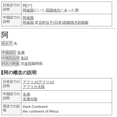
日本語での
阿[ア]
説明
阿波国
という,
四国
地方
にあった国
中国語での
阿波国
説明
阿波国
,是
古时
位于
(
日本
)
四国
地方的
国家
阿
あ
読み方
非洲
中国語訳
名詞
中国語品詞
完
全同
義関係
対訳の関係
阿の概念の説明
日本語での
アフリカ
[
アフリカ
]
説明
アフリカ
大陸
中国語での
非洲
説明
非洲大陆
英語での説
Dark Continent
明
the continent of Africa