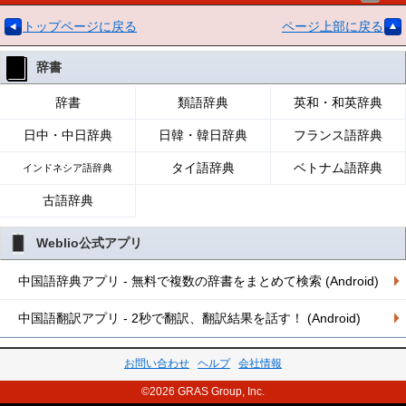
トップページに戻る
ページ上部に戻る
辞書
辞書
類語辞典
英和・和英辞典
日中・中日辞典
日韓・韓日辞典
フランス語辞典
タイ語辞典
ベトナム語辞典
インドネシア語辞典
古語辞典
Weblio公式アプリ
中国語辞典アプリ - 無料で複数の辞書をまとめて検索 (Android)
中国語翻訳アプリ - 2秒で翻訳、翻訳結果を話す！ (Android)
お問い合わせ
ヘルプ
会社情報
©2026 GRAS Group, Inc.