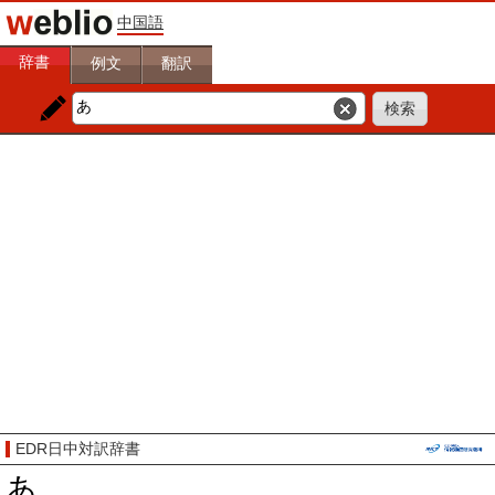
中国語
辞書
例文
翻訳
EDR日中対訳辞書
あ