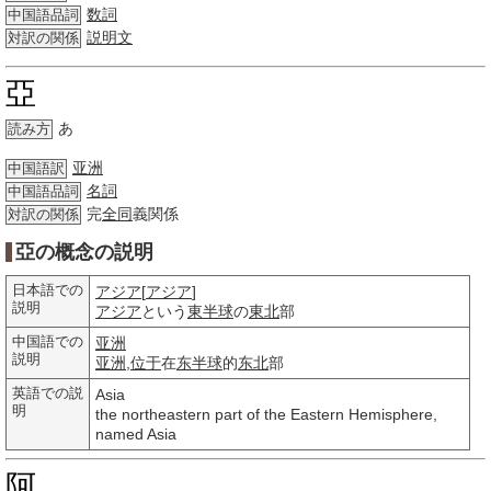
数詞
中国語品詞
説明文
対訳の関係
亞
あ
読み方
亚洲
中国語訳
名詞
中国語品詞
完
全同
義関係
対訳の関係
亞の概念の説明
日本語での
アジア
[
アジア
]
説明
アジア
という
東半球
の
東北
部
中国語での
亚洲
説明
亚洲
,
位于
在
东半球
的
东北
部
英語での説
Asia
明
the northeastern part of the Eastern Hemisphere,
named Asia
阿