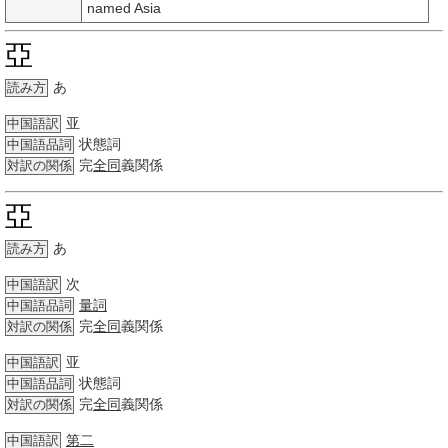
named Asia
亞
あ
読み方
亚
中国語訳
状態詞
中国語品詞
完
全同
義関係
対訳の関係
亞
あ
読み方
次
中国語訳
量詞
中国語品詞
完
全同
義関係
対訳の関係
亚
中国語訳
状態詞
中国語品詞
完
全同
義関係
対訳の関係
第二
中国語訳