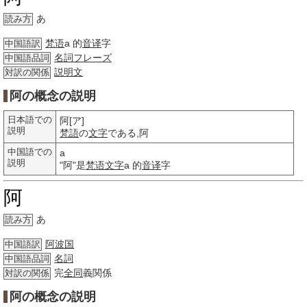
あ
読み方
梵语
a 的
音译
字
中国語訳
名詞
フレーズ
中国語品詞
説明文
対訳の関係
阿の概念の説明
日本語での
阿[ア]
説明
梵語
の
文字
である,阿
中国語での
a
説明
"阿"是
梵语
文字
a 的
音译
字
阿
あ
読み方
阿波国
中国語訳
名詞
中国語品詞
完
全同
義関係
対訳の関係
阿の概念の説明