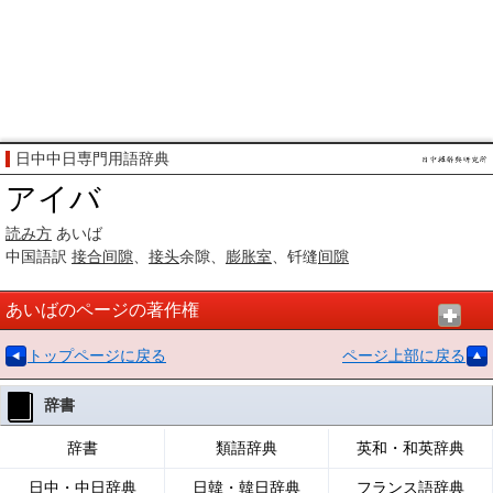
日中中日専門用語辞典
アイバ
読み方
あいば
中国語訳
接合
间隙
、
接头
余隙、
膨胀室
、钎缝
间隙
あいばのページの著作権
トップページに戻る
ページ上部に戻る
辞書
辞書
類語辞典
英和・和英辞典
日中・中日辞典
日韓・韓日辞典
フランス語辞典