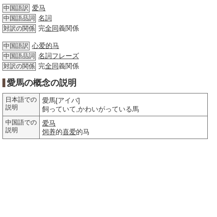
爱马
中国語訳
名詞
中国語品詞
完
全同
義関係
対訳の関係
心爱的马
中国語訳
名詞
フレーズ
中国語品詞
完
全同
義関係
対訳の関係
愛馬の概念の説明
日本語での
愛馬[アイバ]
説明
飼っていて,かわいがっている馬
中国語での
爱马
説明
饲养
的
喜爱
的马