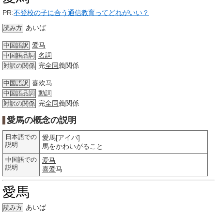
PR:
不登校の子に合う通信教育ってどれがいい？
あいば
読み方
爱马
中国語訳
名詞
中国語品詞
完
全同
義関係
対訳の関係
喜欢马
中国語訳
動詞
中国語品詞
完
全同
義関係
対訳の関係
愛馬の概念の説明
日本語での
愛馬[アイバ]
説明
馬をかわいがること
中国語での
爱马
説明
喜爱
马
愛馬
あいば
読み方