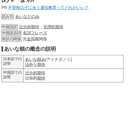
PR:
不登校の子に合う通信教育ってどれがいい？
あいなだのみ
読み方
过分的期待
，
无理的期待
中国語訳
名詞
フレーズ
中国語品詞
完
全同
義関係
対訳の関係
あいな頼の概念の説明
日本語での
あいな頼み
[アイナダノミ]
説明
法外
な
期待
中国語での
过分的期待
説明
过份的
期待