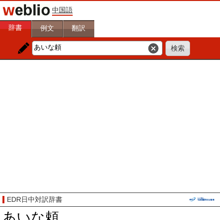
中国語
辞書
例文
翻訳
EDR日中対訳辞書
あいな頼