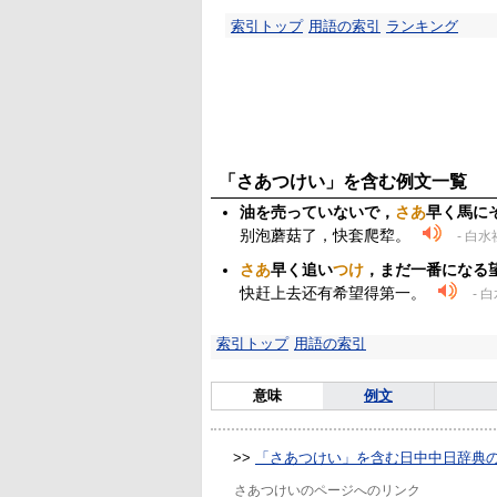
索引トップ
用語の索引
ランキング
「さあつけい」を含む例文一覧
油を売っていないで，
さあ
早く馬に
别泡蘑菇了，快套爬犂。
- 白
さあ
早く追い
つけ
，まだ一番になる
快赶上去还有希望得第一。
- 
索引トップ
用語の索引
意味
例文
>>
「さあつけい」を含む日中中日辞典
さあつけいのページへのリンク