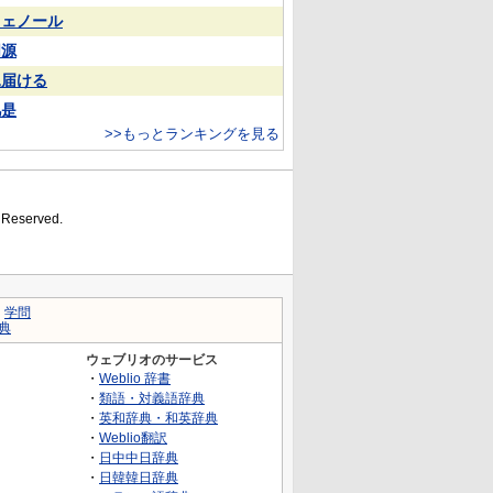
フェノール
同源
見届ける
凡是
>>もっとランキングを見る
s Reserved.
｜
学問
典
ウェブリオのサービス
・
Weblio 辞書
・
類語・対義語辞典
・
英和辞典・和英辞典
・
Weblio翻訳
・
日中中日辞典
・
日韓韓日辞典