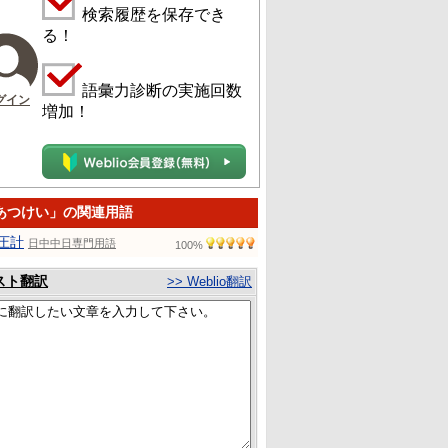
検索履歴を保存でき
る！
語彙力診断の実施回数
グイン
増加！
あつけい」の関連用語
圧計
日中中日専門用語
100%
スト翻訳
>> Weblio翻訳