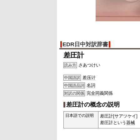
EDR日中対訳辞書
差圧計
さあつけい
読み方
差压计
中国語訳
名詞
中国語品詞
完
全同
義関係
対訳の関係
差圧計の概念の説明
日本語での説明
差圧計[サアツケイ]
差圧計という
器械