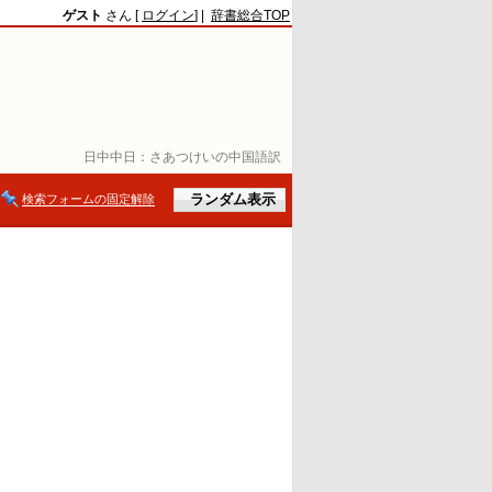
ゲスト
さん [
ログイン
] |
辞書総合TOP
日中中日：
さあつけいの中国語訳
検索フォームの固定解除