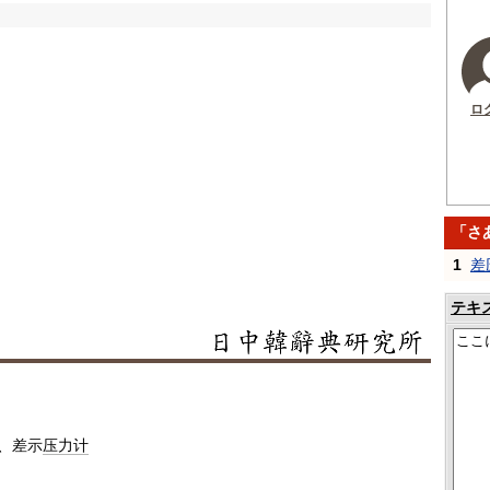
ロ
「さ
1
差
テキ
、差示
压力计