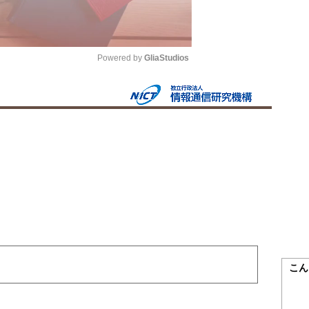
Powered by 
GliaStudios
Mute
こん