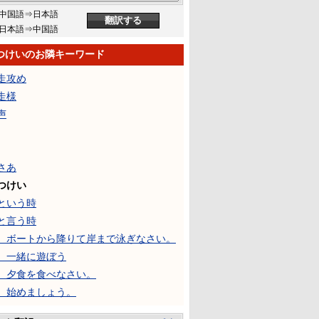
中国語⇒日本語
日本語⇒中国語
つけいのお隣キーワード
走攻め
走様
声
さあ
つけい
という時
と言う時
、ボートから降りて岸まで泳ぎなさい。
、一緒に遊ぼう
、夕食を食べなさい。
、始めましょう。