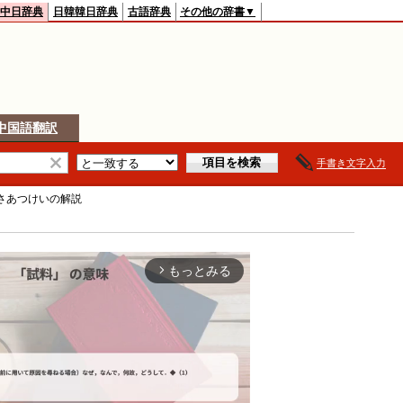
中日辞典
日韓韓日辞典
古語辞典
その他の辞書▼
中国語翻訳
手書き文字入力
さあつけい
の解説
もっとみる
arrow_forward_ios