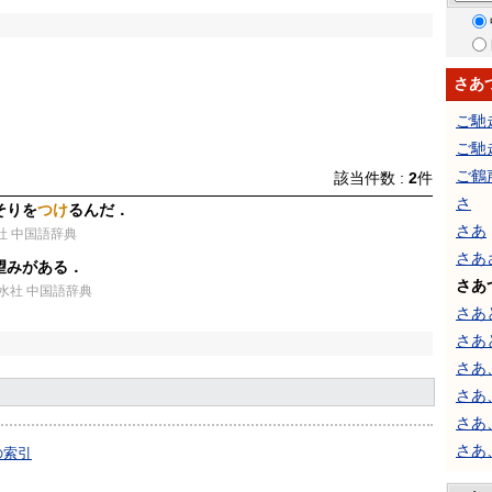
さあ
ご馳
ご馳
ご鶴
該当件数 :
2
件
さ
そりを
つけ
るんだ．
さあ
水社 中国語辞典
さあ
望みがある．
さあ
白水社 中国語辞典
さあ
さあ
さあ
さあ
さあ
さあ
の索引