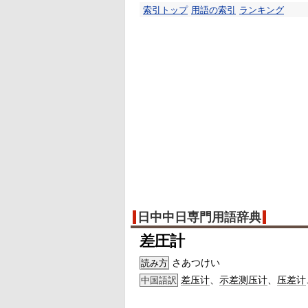
索引トップ
用語の索引
ランキング
日中中日専門用語辞典
差圧計
さあつけい
読み方
差压计
、
示差测压计
、
压差计
中国語訳