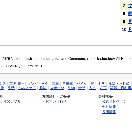
7
8
9
10
2026 National Institute of Information and Communications Technology. All Right
 CJKI. All Rights Reserved
ネス
｜
業界用語
｜
コンピュータ
｜
電車
｜
自動車・バイク
｜
船
｜
工学
｜
建築・不動産
文化
｜
生活
｜
ヘルスケア
｜
趣味
｜
スポーツ
｜
生物
｜
食品
｜
人名
｜
方言
｜
辞書・百科事
能
お問合せ・ご要望
会社概要
リオのアプリ
・
お問い合わせ
・
公式企業ページ
・
会社情報
・
採用情報