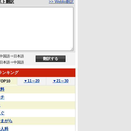
スト翻訳
>> Weblio翻訳
中国語⇒日本語
日本語⇒中国語
ランキング
▼
11～20
▼
21～30
TOP10
試料
ハチ
屋
泳ぐ
やまがら
婦人科