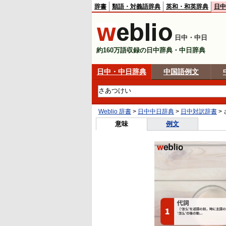
辞書
類語・対義語辞典
英和・和英辞典
日中
日中・中日
約160万語収録の日中辞典・中日辞典
日中・中日辞典
中国語例文
Weblio 辞書
>
日中中日辞典
>
日中対訳辞書
>
意味
例文