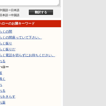
中国語⇒日本語
日本語⇒中国語
ハローのお隣キーワード
らくの間
らくの間座っていて下さい。
らく振り
らく振りだ
らく電話を切らずにお待ちください。
れる
ハロー
笛
鳴く
れ
れる
れをきらす
れ薬