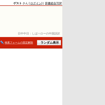
ゲスト
さん [
ログイン
] |
辞書総合TOP
日中中日：
しばハローの中国語訳
検索フォームの固定解除