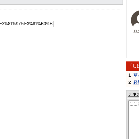
ロ
「し
1
草
2
轻
テキ