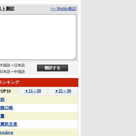
スト翻訳
>> Weblio翻訳
中国語⇒日本語
日本語⇒中国語
ランキング
▼
11～20
▼
21～30
TOP10
苏枋
花狭口蛙
実量
立憲民主党
ūniáng