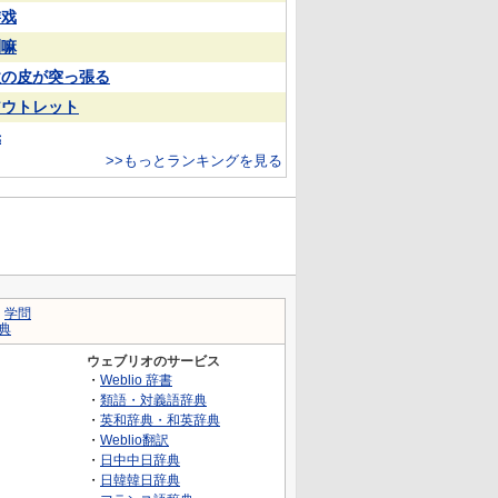
游戏
喇嘛
欲の皮が突っ張る
アウトレット
光
>>もっとランキングを見る
｜
学問
典
ウェブリオのサービス
・
Weblio 辞書
・
類語・対義語辞典
・
英和辞典・和英辞典
・
Weblio翻訳
・
日中中日辞典
・
日韓韓日辞典