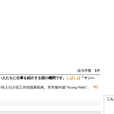
該当件数 :
1
件
若い人たちに仕事を紹介する国の機関です。
しば
しば
「ヤンハ
以下的年轻人们介绍工作的国家机构。常常被叫做“Young Hello”。
こん