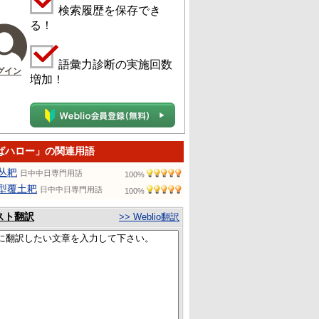
検索履歴を保存でき
る！
語彙力診断の実施回数
グイン
増加！
ばハロー」の関連用語
丛耙
日中中日専門用語
100%
型覆土耙
日中中日専門用語
100%
スト翻訳
>> Weblio翻訳