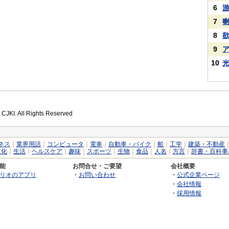
6
7
8
9
10
 CJKI. All Rights Reserved
ネス
｜
業界用語
｜
コンピュータ
｜
電車
｜
自動車・バイク
｜
船
｜
工学
｜
建築・不動産
文化
｜
生活
｜
ヘルスケア
｜
趣味
｜
スポーツ
｜
生物
｜
食品
｜
人名
｜
方言
｜
辞書・百科事
能
お問合せ・ご要望
会社概要
リオのアプリ
・
お問い合わせ
・
公式企業ページ
・
会社情報
・
採用情報