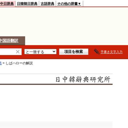
中日辞典
日韓韓日辞典
古語辞典
その他の辞書▼
中国語翻訳
手書き文字入力
語
>
しばハロー
の解説