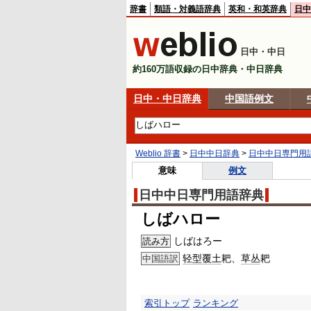
辞書
類語・対義語辞典
英和・和英辞典
日中
日中・中日
約160万語収録の日中辞典・中日辞典
日中・中日辞典
中国語例文
Weblio 辞書
>
日中中日辞典
>
日中中日専門用
意味
例文
日中中日専門用語辞典
しばハロー
しばはろー
読み方
轻型
覆土
耙、
草丛
耙
中国語訳
索引トップ
ランキング