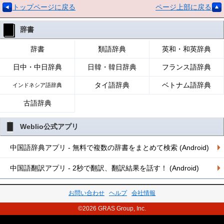
トップページに戻る
ページ上部に戻る
辞書
辞書
類語辞典
英和・和英辞典
日中・中日辞典
日韓・韓日辞典
フランス語辞典
タイ語辞典
ベトナム語辞典
インドネシア語辞典
古語辞典
Weblio公式アプリ
中国語辞典アプリ - 無料で複数の辞書をまとめて検索 (Android)
中国語翻訳アプリ - 2秒で翻訳、翻訳結果を話す！ (Android)
お問い合わせ
ヘルプ
会社情報
©2026 GRAS Group, Inc.