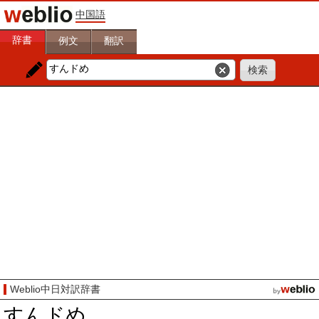
中国語
辞書
例文
翻訳
Weblio中日対訳辞書
すんドめ