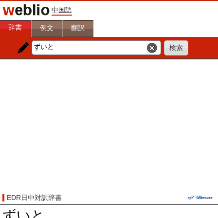
中国語
辞書
例文
翻訳
EDR日中対訳辞書
ずいと