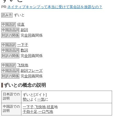
PR:
ネイティブキャンプって本当に受けて英会話を放題なの？
ずいと
読み方
径直
中国語訳
副詞
中国語品詞
完
全同
義関係
対訳の関係
一下子
中国語訳
数詞
中国語品詞
完
全同
義関係
対訳の関係
飞快地
中国語訳
副詞
フレーズ
中国語品詞
完
全同
義関係
対訳の関係
ずいとの概念の説明
日本語での
ずいと[ズイト]
説明
勢い
よく
一気
に
中国語での
一下子
,
飞快地
,
径直
地
説明
干劲十足
,
一口气地